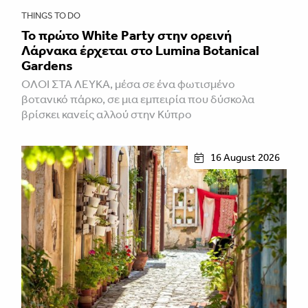
THINGS TO DO
Το πρώτο White Party στην ορεινή
Λάρνακα έρχεται στο Lumina Botanical
Gardens
ΌΛΟΙ ΣΤΑ ΛΕΥΚΆ, μέσα σε ένα φωτισμένο
βοτανικό πάρκο, σε μια εμπειρία που δύσκολα
βρίσκει κανείς αλλού στην Κύπρο
16 August 2026