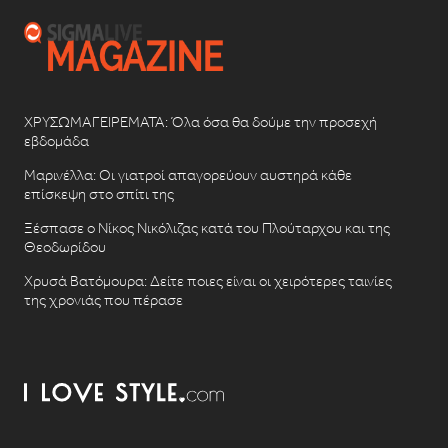
ΧΡΥΣΩΜΑΓΕΙΡΕΜΑΤΑ: Όλα όσα θα δούμε την προσεχή
εβδομάδα
Μαρινέλλα: Οι γιατροί απαγορεύουν αυστηρά κάθε
επίσκεψη στο σπίτι της
Ξέσπασε ο Νίκος Νικόλιζας κατά του Πλούταρχου και της
Θεοδωρίδου
Χρυσά Βατόμουρα: Δείτε ποιες είναι οι χειρότερες ταινίες
της χρονιάς που πέρασε