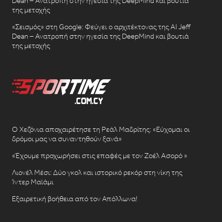
Dean – Ανατροπή στην ηγεσία της DeepMind και βουτιά
της μετοχής
«Σεισμός» στη Google: Φεύγει ο αρχιτέκτονας της AI Jeff
Dean – Ανατροπή στην ηγεσία της DeepMind και βουτιά
της μετοχής
Ο Χεζόνια αποχαιρέτησε τη Ρεάλ Μαδρίτης: «Εύχομαι οι
δρόμοι μας να συναντηθούν ξανά»
«Έχουμε προχωρήσει στις επαφές με τον Ζοέλ Ασορό »
Λιονέλ Μέσι: Δύο γκολ και ιστορικό ρεκόρ στη νίκη της
Ίντερ Μαϊάμι
Εξαιρετική βοήθεια από τον Απόλλωνα!