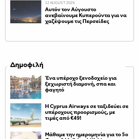
12 AUGUST 2026
Αυτόν τον Αύγουστο
ανεβαίνουμε Κυπερούντα για να
χαζέψουμε τις Περσείδες
Δημοφιλή
Ένα υπέροχο ξενοδοχείο για
ξεχωριστή διαμονή, σπα και
φαγητό
H Cyprus Airways σε ταξιδεύει σε
υπέροχους προορισμούς, με
τιμές από €49!
Μάθαμε την ημερομηνία για το 5ο