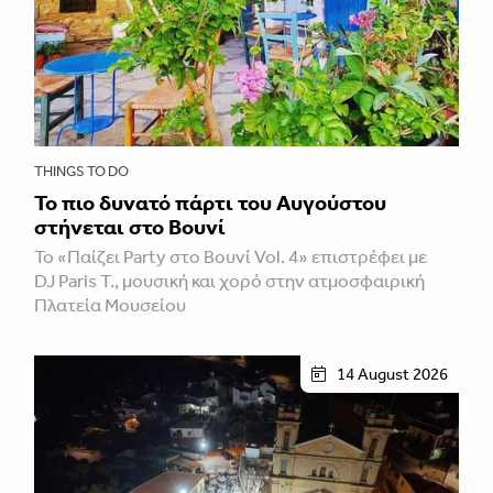
THINGS TO DO
Το πιο δυνατό πάρτι του Αυγούστου
στήνεται στο Βουνί
Το «Παίζει Party στο Βουνί Vol. 4» επιστρέφει με
DJ Paris T., μουσική και χορό στην ατμοσφαιρική
Πλατεία Μουσείου
14 August 2026