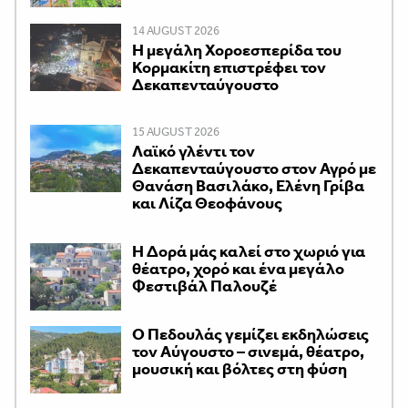
14 AUGUST 2026
Η μεγάλη Χοροεσπερίδα του
Κορμακίτη επιστρέφει τον
Δεκαπενταύγουστο
15 AUGUST 2026
Λαϊκό γλέντι τον
Δεκαπενταύγουστο στον Αγρό με
Θανάση Βασιλάκο, Ελένη Γρίβα
και Λίζα Θεοφάνους
Η Δορά μάς καλεί στο χωριό για
θέατρο, χορό και ένα μεγάλο
Φεστιβάλ Παλουζέ
Ο Πεδουλάς γεμίζει εκδηλώσεις
τον Αύγουστο – σινεμά, θέατρο,
μουσική και βόλτες στη φύση