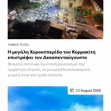
THINGS TO DO
Η μεγάλη Χοροεσπερίδα του Κορμακίτη
επιστρέφει τον Δεκαπενταύγουστο
Φαγητό, ποτό και ζωντανή μουσική με την
ορχήστρα Ζορνές σε μια μεγάλη καλοκαιρινή
γιορτή στην κεντρική πλατεία
15 August 2026