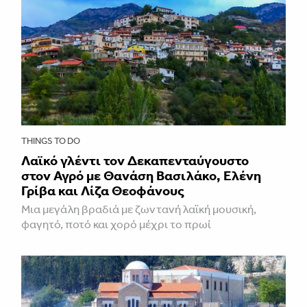
THINGS TO DO
Λαϊκό γλέντι τον Δεκαπενταύγουστο
στον Αγρό με Θανάση Βασιλάκο, Ελένη
Γρίβα και Λίζα Θεοφάνους
Μια μεγάλη βραδιά με ζωντανή λαϊκή μουσική,
φαγητό, ποτό και χορό μέχρι το πρωί