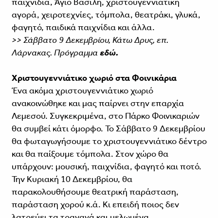
παιχνίδια, Άγιο Βασίλη, χριστουγεννιάτικη
αγορά, χειροτεχνίες, τόμπολα, θεατράκι, γλυκά,
φαγητό, παιδικά παιχνίδια και άλλα.
>> Σάββατο 9 Δεκεμβρίου, Κάτω Δρυς, επ.
Λάρνακας. Πρόγραμμα
εδώ.
Χριστουγεννιάτικο χωριό στα Φοινικάρια
Ένα ακόμα χριστουγεννιάτικο χωριό
ανακοινώθηκε και μας παίρνει στην επαρχία
Λεμεσού. Συγκεκριμένα, στο Πάρκο Φοινικαριών
θα συμβεί κάτι όμορφο. Το Σάββατο 9 Δεκεμβρίου
θα φωταγωγήσουμε το χριστουγεννιάτικο δέντρο
και θα παίξουμε τόμπολα. Στον χώρο θα
υπάρχουν: μουσική, παιχνίδια, φαγητό και ποτό.
Την Κυριακή 10 Δεκεμβρίου, θα
παρακολουθήσουμε θεατρική παράσταση,
παράσταση χορού κ.ά. Κι επειδή ποιος δεν
λατρεύει τα τραγανά και μελωμένα