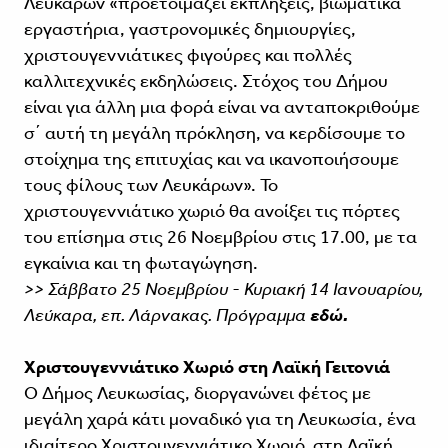
Λευκάρων «προετοιμάζει εκπλήξεις, βιωματικά
εργαστήρια, γαστρονομικές δημιουργίες,
χριστουγεννιάτικες φιγούρες και πολλές
καλλιτεχνικές εκδηλώσεις. Στόχος του Δήμου
είναι για άλλη μια φορά είναι να ανταποκριθούμε
σ΄ αυτή τη μεγάλη πρόκληση, να κερδίσουμε το
στοίχημα της επιτυχίας και να ικανοποιήσουμε
τους φίλους των Λευκάρων». Το
χριστουγεννιάτικο χωριό θα ανοίξει τις πόρτες
του επίσημα στις 26 Νοεμβρίου στις 17.00, με τα
εγκαίνια και τη φωταγώγηση.
>> Σάββατο 25 Νοεμβρίου - Κυριακή 14 Ιανουαρίου,
Λεύκαρα, επ. Λάρνακας. Πρόγραμμα
εδώ.
Χριστουγεννιάτικο Χωριό στη Λαϊκή Γειτονιά
Ο Δήμος Λευκωσίας, διοργανώνει φέτος με
μεγάλη χαρά κάτι μοναδικό για τη Λευκωσία, ένα
ιδιαίτερο Χριστουγεννιάτικο Χωριό, στη Λαϊκή