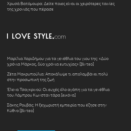
Χρυσά Βατόμουρα: Δείτε ποιες είναι οι χειρότερες ταινίες
της χρονιάς που πέρασε
Μαρίλια Χαριδήμου για τα γενέθλια του γιου της: «Δύο
χρόνια Μάρκος, δύο χρόνια ευτυχίας» [βίντεο]
Ζέτα Μακρυπούλια: Αποκάλυψε τι απολαμβάνει πολύ
στην προσωπική της ζωή
Έλενα Τσαγκρινού: Οι ευχές όλο αγάπη για τα γενέθλια
του Λάμπρου Κωνσταντάρα [εικόνα]
Σάκης Ρουβάς: Η ξεχωριστή εμπειρία που έζησε στην
Κύθνο [βίντεο]