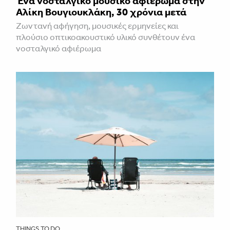
Ένα νοσταλγικό μουσικό αφιέρωμα στην
Αλίκη Βουγιουκλάκη, 30 χρόνια μετά
Ζωντανή αφήγηση, μουσικές ερμηνείες και
πλούσιο οπτικοακουστικό υλικό συνθέτουν ένα
νοσταλγικό αφιέρωμα
THINGS TO DO