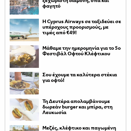
ξεχωριστή διαμονή, σπα και
φαγητό
H Cyprus Airways σε ταξιδεύει σε
υπέροχους προορισμούς, με
τιμές από €49!
Μάθαμε την ημερομηνία για το 5ο
Φεστιβάλ Οφτού Κλέφτικου
Σου έχουμε τα καλύτερα στέκια
για οφτό!
Τη Δευτέρα απολαμβάνουμε
δωρεάν burger και μπίρα, στη
Λευκωσία
Μεζές, κλέφτικο και παγωμένη