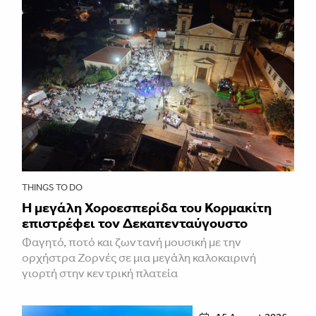
THINGS TO DO
Η μεγάλη Χοροεσπερίδα του Κορμακίτη
επιστρέφει τον Δεκαπενταύγουστο
Φαγητό, ποτό και ζωντανή μουσική με την
ορχήστρα Ζορνές σε μια μεγάλη καλοκαιρινή
γιορτή στην κεντρική πλατεία