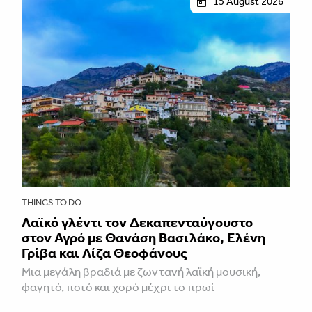
15 August 2026
THINGS TO DO
Λαϊκό γλέντι τον Δεκαπενταύγουστο
στον Αγρό με Θανάση Βασιλάκο, Ελένη
Γρίβα και Λίζα Θεοφάνους
Μια μεγάλη βραδιά με ζωντανή λαϊκή μουσική,
φαγητό, ποτό και χορό μέχρι το πρωί