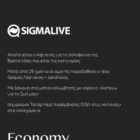
Απολογείται ο Αφγανός για τη δολοφονία της
Βρετανίδας-Αρνείται τις κατηγορίες
Μετά από 26 χρόνια αναμονής παραδόθηκε ο νέος
δρόμος Λάρνακας – Δεκέλειας
Με δάκρυα στα μάτια κολυμβητής με καρκίνο: «Ικετεύω
για τη ζωή μας»
Ισχυρισμοί Τατάρ περί παρέμβασης Όζελ στις «εκλογές»
στα κατεχόμενα