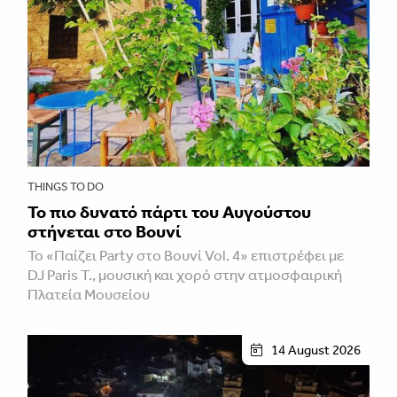
THINGS TO DO
Το πιο δυνατό πάρτι του Αυγούστου
στήνεται στο Βουνί
Το «Παίζει Party στο Βουνί Vol. 4» επιστρέφει με
DJ Paris T., μουσική και χορό στην ατμοσφαιρική
Πλατεία Μουσείου
14 August 2026