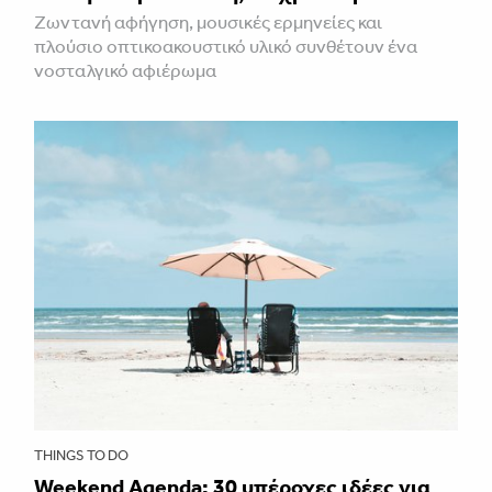
Ζωντανή αφήγηση, μουσικές ερμηνείες και
πλούσιο οπτικοακουστικό υλικό συνθέτουν ένα
νοσταλγικό αφιέρωμα
THINGS TO DO
Weekend Agenda: 30 υπέροχες ιδέες για