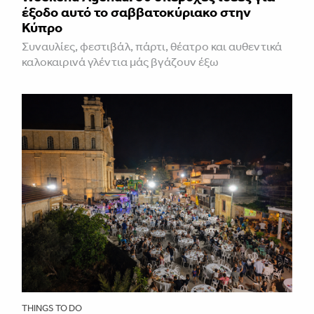
έξοδο αυτό το σαββατοκύριακο στην
Κύπρο
Συναυλίες, φεστιβάλ, πάρτι, θέατρο και αυθεντικά
καλοκαιρινά γλέντια μάς βγάζουν έξω
THINGS TO DO