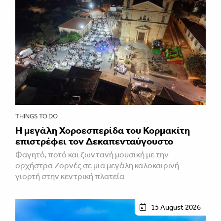
THINGS TO DO
Η μεγάλη Χοροεσπερίδα του Κορμακίτη
επιστρέφει τον Δεκαπενταύγουστο
Φαγητό, ποτό και ζωντανή μουσική με την
ορχήστρα Ζορνές σε μια μεγάλη καλοκαιρινή
γιορτή στην κεντρική πλατεία
15 August 2026