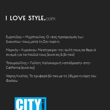
Ευριπίδου – Μιχόπουλος: Ο νέος προορισμός των
διακοπών τους μετά τη Σαντορίνη
Μερκής – Κυριάκου: Μετέτρεψαν την αυλή τους σε θερινό
σινεμά για τα παιδιά τους [εικόνες & βίντεο]
Τσουρούλλης – Γιολίτη: Καλοκαιρινή «απόδραση» στην
California [εικόνες]
Χάρης Κκολός: Το τρυφερό βίντεο με τη 18χρονη κόρη του
Φρόσω