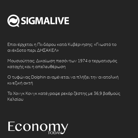
Επανέρχεται η Πινδάρου κατά Κυβέρνησης: «Γνωστό το
ανέκδοτο περι ΔΗΣΑΚΕΛ»
Μουσιούττας: Δικαίωση πεσόντων 1974 ο τερματισμός
κατοχής και η απελευθέρωση
Ο τυφώνας Dolphin αναμένεται να πλήξει την ανατολική
κινεζική ακτή
Το Χονγκ Κονγκ κατέγραψε ρεκόρ ζέστης με 36,9 βαθμούς
Κελσίου