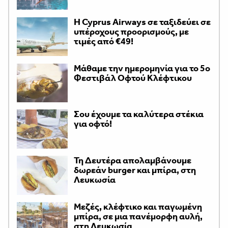
H Cyprus Airways σε ταξιδεύει σε
υπέροχους προορισμούς, με
τιμές από €49!
Μάθαμε την ημερομηνία για το 5ο
Φεστιβάλ Οφτού Κλέφτικου
Σου έχουμε τα καλύτερα στέκια
για οφτό!
Τη Δευτέρα απολαμβάνουμε
δωρεάν burger και μπίρα, στη
Λευκωσία
Μεζές, κλέφτικο και παγωμένη
μπίρα, σε μια πανέμορφη αυλή,
στη Λευκωσία