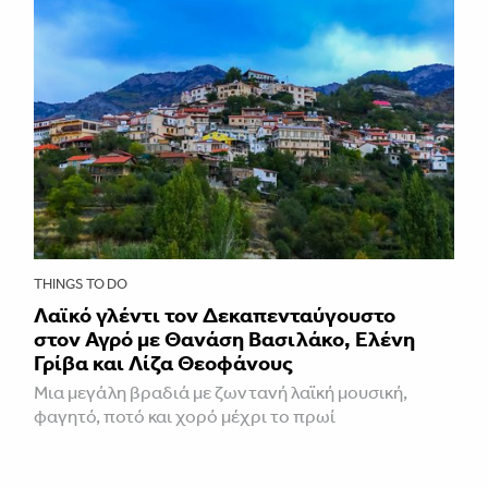
THINGS TO DO
Λαϊκό γλέντι τον Δεκαπενταύγουστο
στον Αγρό με Θανάση Βασιλάκο, Ελένη
Γρίβα και Λίζα Θεοφάνους
Μια μεγάλη βραδιά με ζωντανή λαϊκή μουσική,
φαγητό, ποτό και χορό μέχρι το πρωί