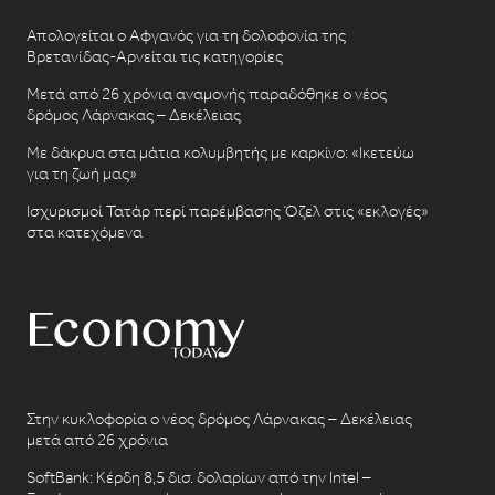
Απολογείται ο Αφγανός για τη δολοφονία της
Βρετανίδας-Αρνείται τις κατηγορίες
Μετά από 26 χρόνια αναμονής παραδόθηκε ο νέος
δρόμος Λάρνακας – Δεκέλειας
Με δάκρυα στα μάτια κολυμβητής με καρκίνο: «Ικετεύω
για τη ζωή μας»
Ισχυρισμοί Τατάρ περί παρέμβασης Όζελ στις «εκλογές»
στα κατεχόμενα
Στην κυκλοφορία ο νέος δρόμος Λάρνακας – Δεκέλειας
μετά από 26 χρόνια
SoftBank: Κέρδη 8,5 δισ. δολαρίων από την Intel –