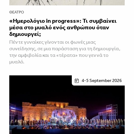
ΘΈΑΤΡΟ
«Ημερολόγιο in progress»: Τι συμβαίνει
μέσα στο μυαλό ενός ανθρώπου όταν
δημιουργεί;
Πέντε γυναίκες γίνονται οι φωνές μιας
συνείδησης, σε μια παράσταση για τη δημιουργία,
την αμφιβολία και τα «τέρατα» που γεννά το
μυαλό.
4-5 September 2026