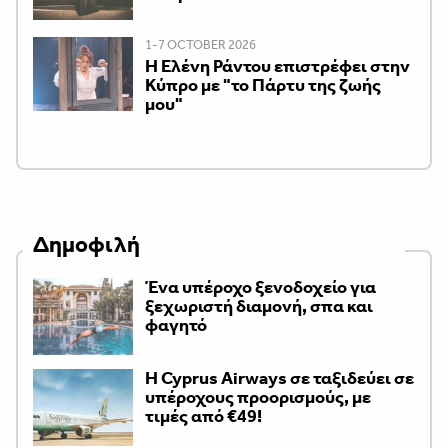
1-7 OCTOBER 2026
H Ελένη Ράντου επιστρέφει στην
Κύπρο με "το Πάρτυ της ζωής
μου"
Δημοφιλή
Ένα υπέροχο ξενοδοχείο για
ξεχωριστή διαμονή, σπα και
φαγητό
H Cyprus Airways σε ταξιδεύει σε
υπέροχους προορισμούς, με
τιμές από €49!