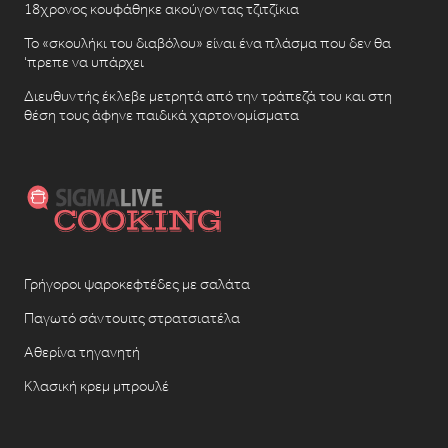
18χρονος κουφάθηκε ακούγοντας τζιτζίκια
Το «σκουλήκι του διαβόλου» είναι ένα πλάσμα που δεν θα
‘πρεπε να υπάρχει
Διευθυντής έκλεβε μετρητά από την τράπεζά του και στη
θέση τους άφηνε παιδικά χαρτονομίσματα
Γρήγοροι ψαροκεφτέδες με σαλάτα
Παγωτό σάντουιτς στρατσιατέλα
Αθερίνα τηγανητή
Κλασική κρεμ μπρουλέ