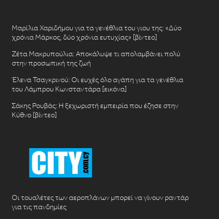
Μαρίλια Χαριδήμου για τα γενέθλια του γιου της: «Δύο
χρόνια Μάρκος, δύο χρόνια ευτυχίας» [βίντεο]
Ζέτα Μακρυπούλια: Αποκάλυψε τι απολαμβάνει πολύ
στην προσωπική της ζωή
Έλενα Τσαγκρινού: Οι ευχές όλο αγάπη για τα γενέθλια
του Λάμπρου Κωνσταντάρα [εικόνα]
Σάκης Ρουβάς: Η ξεχωριστή εμπειρία που έζησε στην
Κύθνο [βίντεο]
Οι τουαλέτες των αεροπλάνων μπορεί να γίνουν ραντάρ
για τις πανδημίες