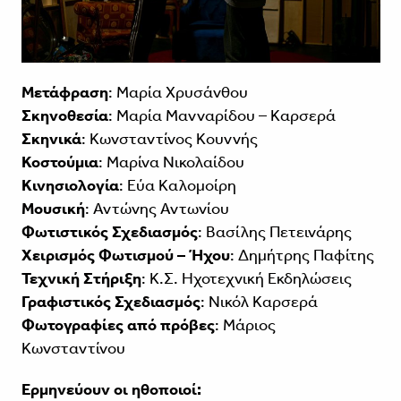
Μετάφραση
: Μαρία Χρυσάνθου
Σκηνοθεσία
: Μαρία Μανναρίδου – Καρσερά
Σκηνικά
: Κωνσταντίνος Κουννής
Κοστούμια
: Μαρίνα Νικολαίδου
Κινησιολογία
: Εύα Καλομοίρη
Μουσική
: Αντώνης Αντωνίου
Φωτιστικός Σχεδιασμός
: Βασίλης Πετεινάρης
Χειρισμός Φωτισμού – Ήχου
: Δημήτρης Παφίτης
Τεχνική Στήριξη
: Κ.Σ. Ηχοτεχνική Εκδηλώσεις
Γραφιστικός Σχεδιασμός
: Νικόλ Καρσερά
Φωτογραφίες από πρόβες
: Μάριος
Κωνσταντίνου
Ερμηνεύουν οι ηθοποιοί: