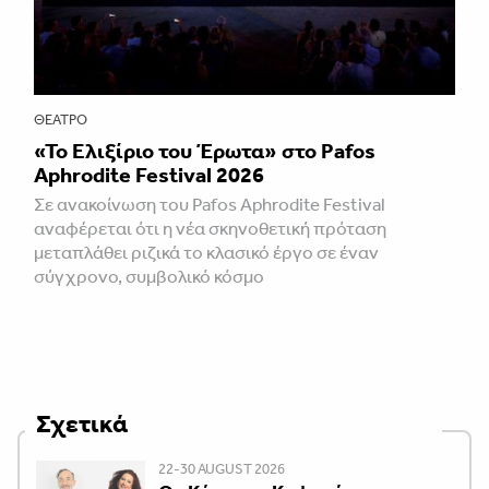
ΘΈΑΤΡΟ
«Το Ελιξίριο του Έρωτα» στο Pafos
Aphrodite Festival 2026
Σε ανακοίνωση του Pafos Aphrodite Festival
αναφέρεται ότι η νέα σκηνοθετική πρόταση
μεταπλάθει ριζικά το κλασικό έργο σε έναν
σύγχρονο, συμβολικό κόσμο
Σχετικά
22-30 AUGUST 2026