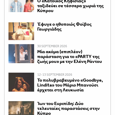
Ο «Κάτοικος Κηφισιάς»
ταξιδεύει σε τέσσερα χωριά της
Κύπρου
Έφυγε ο ηθοποιός Φοίβος
Γεωργιάδης
30 SEPTEMBER 2026
Μία ακόμα (επιπλέον)
παράσταση για το «PARTY της
ζωής μου» με την Ελένη Ράντου
12-13 SEPTEMBER 2026
Το πολυβραβευμένο «Goodbye,
Lindita» του Μάριο Μπανούσι
έρχεται στη Λευκωσία
Ίων του Ευριπίδη: Δύο
τελευταίες παραστάσεις στην
Κύπρο