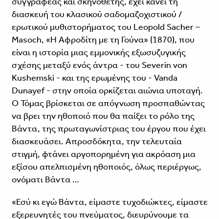
συγγραφέας και σκηνοθέτης, έχει κάνει τη
διασκευή του κλασικού σαδομαζοχιστικού /
ερωτικού μυθιστορήματος του Leopold Sacher –
Masoch, «Η Αφροδίτη με τη Γούνα» (1870), που
είναι η ιστορία μιας εμμονικής εξωσυζυγικής
σχέσης μεταξύ ενός άντρα - του Severin von
Kushemski - και της ερωμένης του - Vanda
Dunayef - στην οποία ορκίζεται αιώνια υποταγή.
Ο Τόμας βρίσκεται σε απόγνωση προσπαθώντας
να βρει την ηθοποιό που θα παίξει το ρόλο της
Βάντα, της πρωταγωνίστριας του έργου που έχει
διασκευάσει. Απροσδόκητα, την τελευταία
στιγμή, φτάνει αργοπορημένη για ακρόαση μια
εξίσου απελπισμένη ηθοποιός, όλως περιέργως,
ονόματι Βάντα …
«Εσύ κι εγώ Βάντα, είμαστε τυχοδιώκτες, είμαστε
εξερευνητές του πνεύματος, διευρύνουμε τα