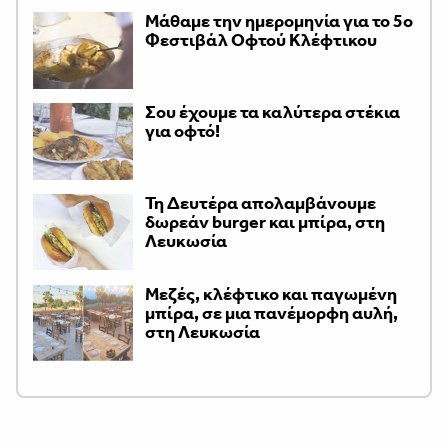
Μάθαμε την ημερομηνία για το 5ο
Φεστιβάλ Οφτού Κλέφτικου
Σου έχουμε τα καλύτερα στέκια
για οφτό!
Τη Δευτέρα απολαμβάνουμε
δωρεάν burger και μπίρα, στη
Λευκωσία
Μεζές, κλέφτικο και παγωμένη
μπίρα, σε μια πανέμορφη αυλή,
στη Λευκωσία