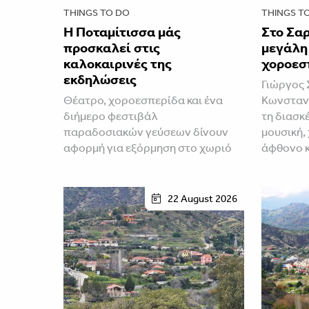
THINGS TO DO
THINGS T
Η Ποταμίτισσα μάς
Στο Σαρ
προσκαλεί στις
μεγάλη
καλοκαιρινές της
χοροεσ
εκδηλώσεις
Γιώργος 
Θέατρο, χοροεσπερίδα και ένα
Κωνσταν
διήμερο φεστιβάλ
τη διασκ
παραδοσιακών γεύσεων δίνουν
μουσική,
αφορμή για εξόρμηση στο χωριό
άφθονο 
22 August 2026