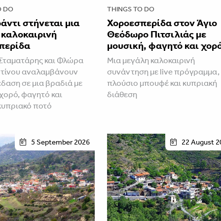
O DO
THINGS TO DO
άντι στήνεται μια
Χοροεσπερίδα στον Άγιο
 καλοκαιρινή
Θεόδωρο Πιτσιλιάς με
περίδα
μουσική, φαγητό και χορ
Σταματάρης και Φλώρα
Μια μεγάλη καλοκαιρινή
τίνου αναλαμβάνουν
συνάντηση με live πρόγραμμα,
έδαση σε μια βραδιά με
πλούσιο μπουφέ και κυπριακή
 χορό, φαγητό και
διάθεση
κυπριακό ποτό
5 September 2026
22 August 2