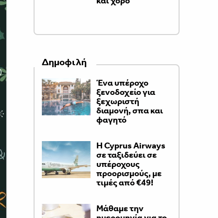
και χορό
Δημοφιλή
Ένα υπέροχο
ξενοδοχείο για
ξεχωριστή
διαμονή, σπα και
φαγητό
H Cyprus Airways
σε ταξιδεύει σε
υπέροχους
προορισμούς, με
τιμές από €49!
Μάθαμε την
ημερομηνία για το