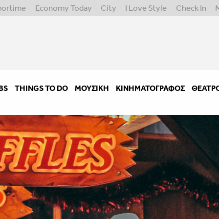
portime
Economy Today
City
I Love Style
Check In
BS
THINGS TO DO
ΜΟΥΣΙΚΉ
ΚΙΝΗΜΑΤΟΓΡΆΦΟΣ
ΘΈΑΤΡ