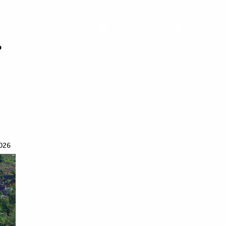
ό
026