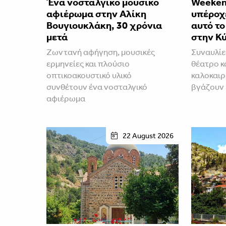
Ένα νοσταλγικό μουσικό
Weeken
αφιέρωμα στην Αλίκη
υπέροχε
Βουγιουκλάκη, 30 χρόνια
αυτό τ
μετά
στην Κ
Ζωντανή αφήγηση, μουσικές
Συναυλίε
ερμηνείες και πλούσιο
θέατρο κ
οπτικοακουστικό υλικό
καλοκαιρ
συνθέτουν ένα νοσταλγικό
βγάζουν
αφιέρωμα
22 August 2026