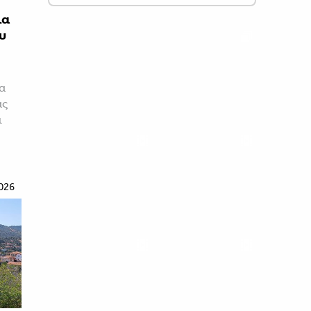
ια
υ
τα
ας
ι
026