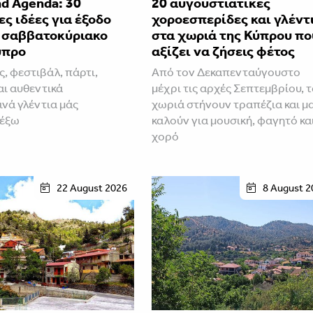
d Agenda: 30
20 αυγουστιάτικες
ς ιδέες για έξοδο
χοροεσπερίδες και γλέντ
ο σαββατοκύριακο
στα χωριά της Κύπρου πο
ύπρο
αξίζει να ζήσεις φέτος
ς, φεστιβάλ, πάρτι,
Από τον Δεκαπενταύγουστο
αι αυθεντικά
μέχρι τις αρχές Σεπτεμβρίου, 
ινά γλέντια μάς
χωριά στήνουν τραπέζια και μ
 έξω
καλούν για μουσική, φαγητό κα
χορό
22 August 2026
8 August 2