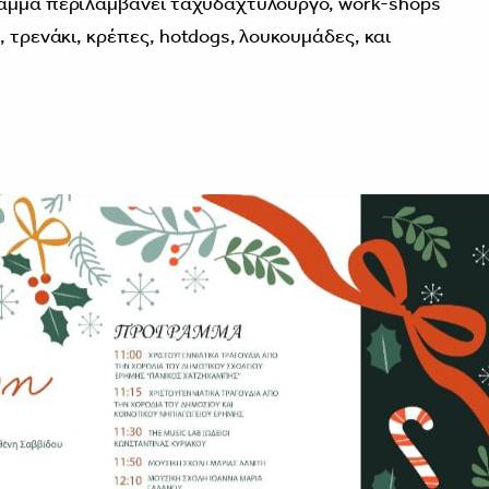
ραμμα περιλαμβάνει ταχυδαχτυλουργό, work-shops
, τρενάκι, κρέπες, hotdogs, λουκουμάδες, και