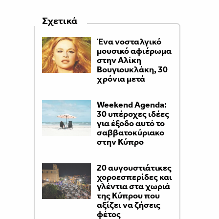
Σχετικά
Ένα νοσταλγικό
μουσικό αφιέρωμα
στην Αλίκη
Βουγιουκλάκη, 30
χρόνια μετά
Weekend Agenda:
30 υπέροχες ιδέες
για έξοδο αυτό το
σαββατοκύριακο
στην Κύπρο
20 αυγουστιάτικες
χοροεσπερίδες και
γλέντια στα χωριά
της Κύπρου που
αξίζει να ζήσεις
φέτος