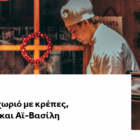
ωριό με κρέπες,
και Αϊ-Βασίλη