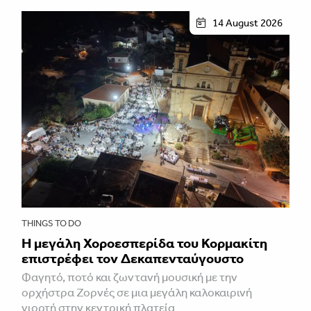
14 August 2026
THINGS TO DO
Η μεγάλη Χοροεσπερίδα του Κορμακίτη
επιστρέφει τον Δεκαπενταύγουστο
Φαγητό, ποτό και ζωντανή μουσική με την
ορχήστρα Ζορνές σε μια μεγάλη καλοκαιρινή
γιορτή στην κεντρική πλατεία