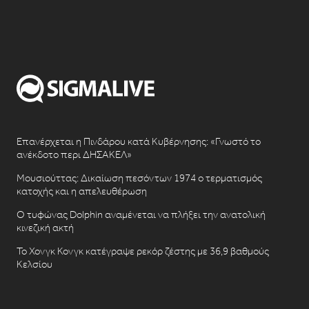
Επανέρχεται η Πινδάρου κατά Κυβέρνησης: «Γνωστό το
ανέκδοτο περι ΔΗΣΑΚΕΛ»
Μουσιούττας: Δικαίωση πεσόντων 1974 ο τερματισμός
κατοχής και η απελευθέρωση
Ο τυφώνας Dolphin αναμένεται να πλήξει την ανατολική
κινεζική ακτή
Το Χονγκ Κονγκ κατέγραψε ρεκόρ ζέστης με 36,9 βαθμούς
Κελσίου