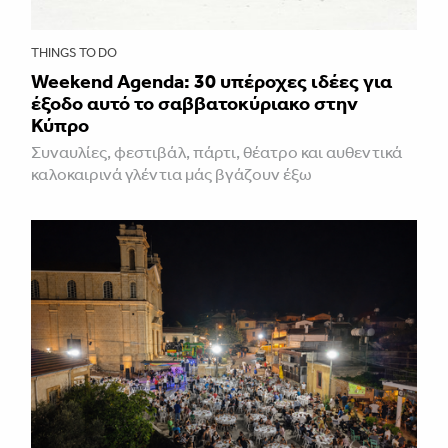
THINGS TO DO
Weekend Agenda: 30 υπέροχες ιδέες για
έξοδο αυτό το σαββατοκύριακο στην
Κύπρο
Συναυλίες, φεστιβάλ, πάρτι, θέατρο και αυθεντικά
καλοκαιρινά γλέντια μάς βγάζουν έξω