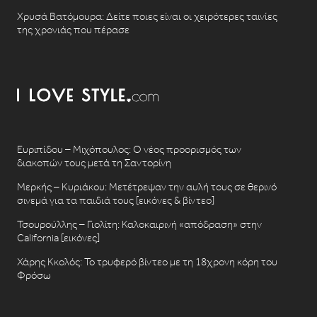
Χρυσά Βατόμουρα: Δείτε ποιες είναι οι χειρότερες ταινίες
της χρονιάς που πέρασε
Ευριπίδου – Μιχόπουλος: Ο νέος προορισμός των
διακοπών τους μετά τη Σαντορίνη
Μερκής – Κυριάκου: Μετέτρεψαν την αυλή τους σε θερινό
σινεμά για τα παιδιά τους [εικόνες & βίντεο]
Τσουρούλλης – Γιολίτη: Καλοκαιρινή «απόδραση» στην
California [εικόνες]
Χάρης Κκολός: Το τρυφερό βίντεο με τη 18χρονη κόρη του
Φρόσω