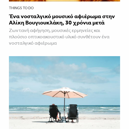
THINGS TO DO
Ένα νοσταλγικό μουσικό αφιέρωμα στην
Αλίκη Βουγιουκλάκη, 30 χρόνια μετά
Ζωντανή αφήγηση, μουσικές ερμηνείες και
πλούσιο οπτικοακουστικό υλικό συνθέτουν ένα
νοσταλγικό αφιέρωμα