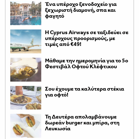
Ένα υπέροχο ξενοδοχείο για
ξεχωριστή διαμονή, σπα και
φαγητό
H Cyprus Airways σε ταξιδεύει σε
υπέροχους προορισμούς, με
τιμές από €49!
Μάθαμε την ημερομηνία για το 5ο
Φεστιβάλ Οφτού Κλέφτικου
Σου έχουμε τα καλύτερα στέκια
για οφτό!
Τη Δευτέρα απολαμβάνουμε
δωρεάν burger και μπίρα, στη
Λευκωσία