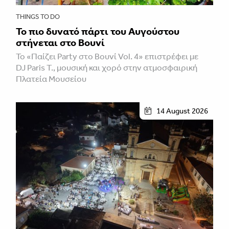
THINGS TO DO
Το πιο δυνατό πάρτι του Αυγούστου
στήνεται στο Βουνί
Το «Παίζει Party στο Βουνί Vol. 4» επιστρέφει με
DJ Paris T., μουσική και χορό στην ατμοσφαιρική
Πλατεία Μουσείου
14 August 2026