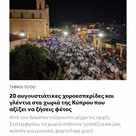
THINGS TO DO
20 αυγουστιάτικες χοροεσπερίδες και
γλέντια στα χωριά της Κύπρου που
αξίζει να ζήσεις φέτος
Από τον Δεκαπενταύγουστο μέχρι τις αρχές
Σεπτεμβρίου, τα χωριά στήνουν τραπέζια και μας
καλούν για μουσική, φαγητό και χορό