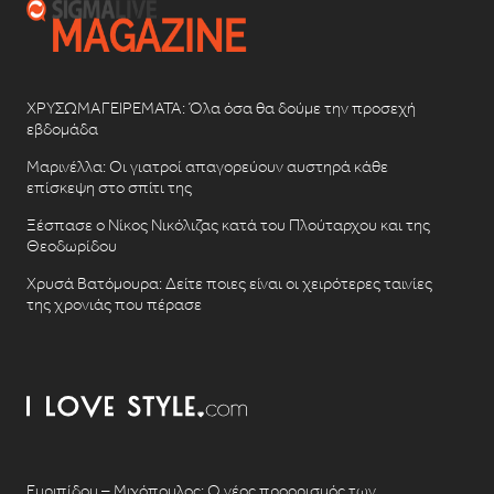
ΧΡΥΣΩΜΑΓΕΙΡΕΜΑΤΑ: Όλα όσα θα δούμε την προσεχή
εβδομάδα
Μαρινέλλα: Οι γιατροί απαγορεύουν αυστηρά κάθε
επίσκεψη στο σπίτι της
Ξέσπασε ο Νίκος Νικόλιζας κατά του Πλούταρχου και της
Θεοδωρίδου
Χρυσά Βατόμουρα: Δείτε ποιες είναι οι χειρότερες ταινίες
της χρονιάς που πέρασε
Ευριπίδου – Μιχόπουλος: Ο νέος προορισμός των