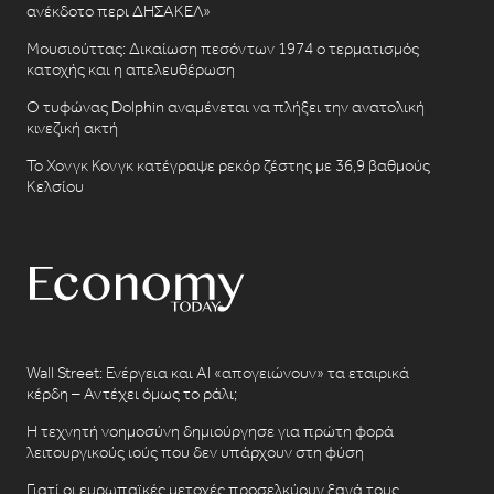
ανέκδοτο περι ΔΗΣΑΚΕΛ»
Μουσιούττας: Δικαίωση πεσόντων 1974 ο τερματισμός
κατοχής και η απελευθέρωση
Ο τυφώνας Dolphin αναμένεται να πλήξει την ανατολική
κινεζική ακτή
Το Χονγκ Κονγκ κατέγραψε ρεκόρ ζέστης με 36,9 βαθμούς
Κελσίου
Wall Street: Ενέργεια και AI «απογειώνουν» τα εταιρικά
κέρδη – Αντέχει όμως το ράλι;
Η τεχνητή νοημοσύνη δημιούργησε για πρώτη φορά
λειτουργικούς ιούς που δεν υπάρχουν στη φύση
Γιατί οι ευρωπαϊκές μετοχές προσελκύουν ξανά τους