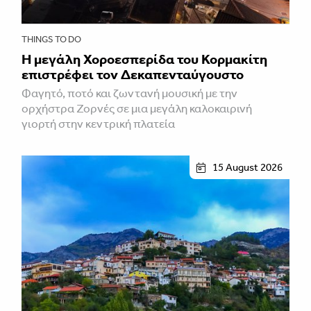
THINGS TO DO
Η μεγάλη Χοροεσπερίδα του Κορμακίτη
επιστρέφει τον Δεκαπενταύγουστο
Φαγητό, ποτό και ζωντανή μουσική με την
ορχήστρα Ζορνές σε μια μεγάλη καλοκαιρινή
γιορτή στην κεντρική πλατεία
15 August 2026