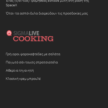
Ένας γιγάντιος Προμηθέας έσκασε μύτη στη βάση της
SpaceX
Όταν τα ασπόνδυλα διαψεύδουν τις προσδοκίες μας
Γρήγοροι ψαροκεφτέδες με σαλάτα
Παγωτό σάντουιτς στρατσιατέλα
Αθερίνα τηγανητή
Κλασική κρεμ μπρουλέ