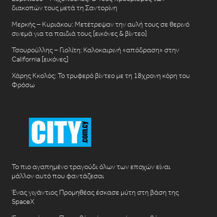
διακοπών τους μετά τη Σαντορίνη
Μερκής – Κυριάκου: Μετέτρεψαν την αυλή τους σε θερινό
σινεμά για τα παιδιά τους [εικόνες & βίντεο]
Τσουρούλλης – Γιολίτη: Καλοκαιρινή «απόδραση» στην
California [εικόνες]
Χάρης Κκολός: Το τρυφερό βίντεο με τη 18χρονη κόρη του
Φρόσω
Το πιο αγαπημένο τραγούδι όλων των εποχών είναι
μάλλον αυτό που φαντάζεσαι
Ένας γιγάντιος Προμηθέας έσκασε μύτη στη βάση της
SpaceX