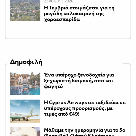
22 AUGUST 2026
Η Τεμβριά ετοιμάζεται για τη
μεγάλη καλοκαιρινή της
χοροεσπερίδα
Δημοφιλή
Ένα υπέροχο ξενοδοχείο για
ξεχωριστή διαμονή, σπα και
φαγητό
H Cyprus Airways σε ταξιδεύει σε
υπέροχους προορισμούς, με
τιμές από €49!
Μάθαμε την ημερομηνία για το 5ο
Φεστιβάλ Οφτού Κλέφτικου