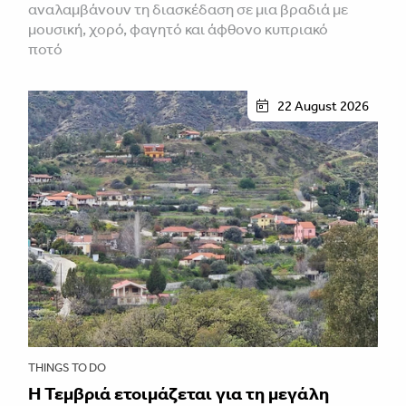
αναλαμβάνουν τη διασκέδαση σε μια βραδιά με
μουσική, χορό, φαγητό και άφθονο κυπριακό
ποτό
22 August 2026
THINGS TO DO
Η Τεμβριά ετοιμάζεται για τη μεγάλη