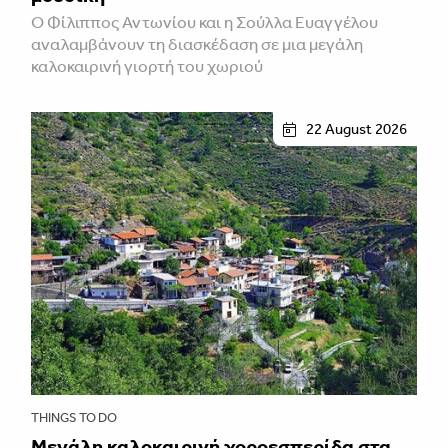
Ο Φίλιππος Αντωνίου και η Σούλλα Ευαγγέλου
αναλαμβάνουν τη διασκέδαση σε μια μεγάλη
καλοκαιρινή γιορτή του χωριού
22 August 2026
THINGS TO DO
Μεγάλη καλοκαιρινή χοροεσπερίδα στα