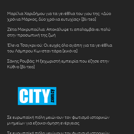
Μαρίλια Χαριδήμου για τα γενέθλια του γιου της: «Δύο
χρόνια Μάρκος, δύο χρόνια ευτυχίας» [βίντεο]
Ζέτα Μακρυπούλια: Αποκάλυψε τι απολαμβάνει πολύ
στην προσωπική της ζωή
Έλενα Τσαγκρινού: Οι ευχές όλο αγάπη για τα γενέθλια
του Λάμπρου Κωνσταντάρα [εικόνα]
Σάκης Ρουβάς: Η ξεχωριστή εμπειρία που έζησε στην
Κύθνο [βίντεο]
Σε ευρωπαϊκή πόλη μειώνουν τον φωτισμό ιστορικών
μνημείων για εξοικονόμηση ενέργειας
Σε ευρωπαϊκή πόλη μειώνουν τον φωτισμό ιστορικών