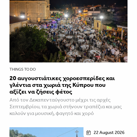
THINGS TO DO
20 αυγουστιάτικες χοροεσπερίδες και
γλέντια στα χωριά της Κύπρου που
αξίζει να ζήσεις φέτος
Από τον Δεκαπενταύγουστο μέχρι τις αρχές
Σεπτεμβρίου, τα χωριά στήνουν τραπέζια και μας
καλούν για μουσική, φαγητό και χορό
22 August 2026