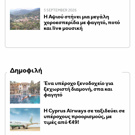
5 SEPTEMBER 2026
Η Αψιού στήνει μια μεγάλη
χοροεσπερίδα με φαγητό, ποτό
και live μουσική
Δημοφιλή
Ένα υπέροχο ξενοδοχείο για
ξεχωριστή διαμονή, σπα και
φαγητό
H Cyprus Airways σε ταξιδεύει σε
υπέροχους προορισμούς, με
τιμές από €49!