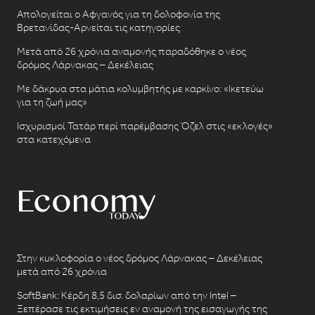
Απολογείται ο Αφγανός για τη δολοφονία της
Βρετανίδας-Αρνείται τις κατηγορίες
Μετά από 26 χρόνια αναμονής παραδόθηκε ο νέος
δρόμος Λάρνακας – Δεκέλειας
Με δάκρυα στα μάτια κολυμβητής με καρκίνο: «Ικετεύω
για τη ζωή μας»
Ισχυρισμοί Τατάρ περί παρέμβασης Όζελ στις «εκλογές»
στα κατεχόμενα
Στην κυκλοφορία ο νέος δρόμος Λάρνακας – Δεκέλειας
μετά από 26 χρόνια
SoftBank: Κέρδη 8,5 δισ. δολαρίων από την Intel –
Ξεπέρασε τις εκτιμήσεις εν αναμονή της εισαγωγής της