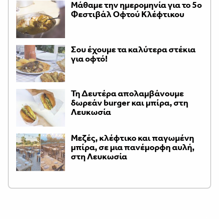
Μάθαμε την ημερομηνία για το 5ο
Φεστιβάλ Οφτού Κλέφτικου
Σου έχουμε τα καλύτερα στέκια
για οφτό!
Τη Δευτέρα απολαμβάνουμε
δωρεάν burger και μπίρα, στη
Λευκωσία
Μεζές, κλέφτικο και παγωμένη
μπίρα, σε μια πανέμορφη αυλή,
στη Λευκωσία