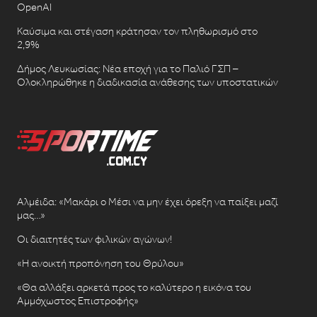
OpenAI
Καύσιμα και στέγαση κράτησαν τον πληθωρισμό στο
2,9%
Δήμος Λευκωσίας: Νέα εποχή για το Παλιό ΓΣΠ –
Ολοκληρώθηκε η διαδικασία ανάθεσης των υποστατικών
Αλμέιδα: «Μακάρι ο Μέσι να μην έχει όρεξη να παίξει μαζί
μας…»
Οι διαιτητές των φιλικών αγώνων!
«Η ανοικτή προπόνηση του Θρύλου»
«Θα αλλάξει αρκετά προς το καλύτερο η εικόνα του
Αμμόχωστος Επιστροφής»