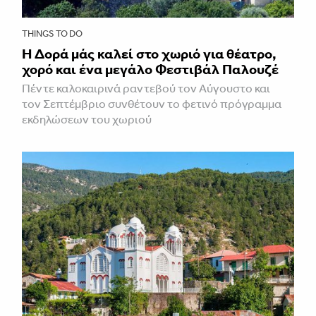
THINGS TO DO
Η Δορά μάς καλεί στο χωριό για θέατρο,
χορό και ένα μεγάλο Φεστιβάλ Παλουζέ
Πέντε καλοκαιρινά ραντεβού τον Αύγουστο και
τον Σεπτέμβριο συνθέτουν το φετινό πρόγραμμα
εκδηλώσεων του χωριού