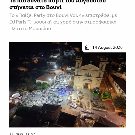
Το πιο δυνατό πάρτι του Αυγούστου
στήνεται στο Βουνί
Το «Παίζει Party στο Βουνί Vol. 4» επιστρέφει με
DJ Paris T., μουσική και χορό στην ατμοσφαιρική
Πλατεία Μουσείου
14 August 2026
THINGS TO DO