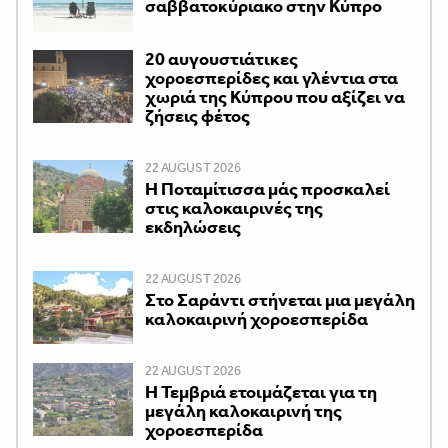
σαββατοκύριακο στην Κύπρο
20 αυγουστιάτικες
χοροεσπερίδες και γλέντια στα
χωριά της Κύπρου που αξίζει να
ζήσεις φέτος
22 AUGUST 2026
Η Ποταμίτισσα μάς προσκαλεί
στις καλοκαιρινές της
εκδηλώσεις
22 AUGUST 2026
Στο Σαράντι στήνεται μια μεγάλη
καλοκαιρινή χοροεσπερίδα
22 AUGUST 2026
Η Τεμβριά ετοιμάζεται για τη
μεγάλη καλοκαιρινή της
χοροεσπερίδα