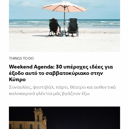
THINGS TO DO
Weekend Agenda: 30 υπέροχες ιδέες για
έξοδο αυτό το σαββατοκύριακο στην
Κύπρο
Συναυλίες, φεστιβάλ, πάρτι, θέατρο και αυθεντικά
καλοκαιρινά γλέντια μάς βγάζουν έξω