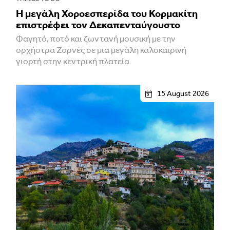
Η μεγάλη Χοροεσπερίδα του Κορμακίτη
επιστρέφει τον Δεκαπενταύγουστο
Φαγητό, ποτό και ζωντανή μουσική με την
ορχήστρα Ζορνές σε μια μεγάλη καλοκαιρινή
γιορτή στην κεντρική πλατεία
15 August 2026