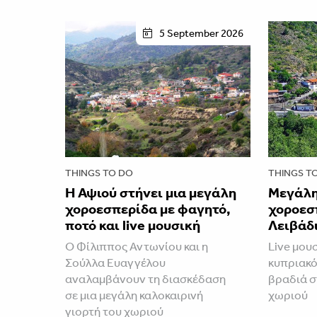
5 September 2026
THINGS TO DO
THINGS T
Η Αψιού στήνει μια μεγάλη
Μεγάλη
χοροεσπερίδα με φαγητό,
χοροεσ
ποτό και live μουσική
Λειβάδι
Ο Φίλιππος Αντωνίου και η
Live μουσ
Σούλλα Ευαγγέλου
κυπριακό
αναλαμβάνουν τη διασκέδαση
βραδιά σ
σε μια μεγάλη καλοκαιρινή
χωριού
γιορτή του χωριού