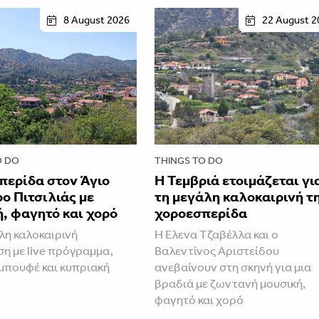
8 August 2026
22 August 2
O DO
THINGS TO DO
περίδα στον Άγιο
Η Τεμβριά ετοιμάζεται γι
ο Πιτσιλιάς με
τη μεγάλη καλοκαιρινή τ
, φαγητό και χορό
χοροεσπερίδα
λη καλοκαιρινή
Η Έλενα Τζαβέλλα και ο
η με live πρόγραμμα,
Βαλεντίνος Αριστείδου
μπουφέ και κυπριακή
ανεβαίνουν στη σκηνή για μια
βραδιά με ζωντανή μουσική,
φαγητό και χορό