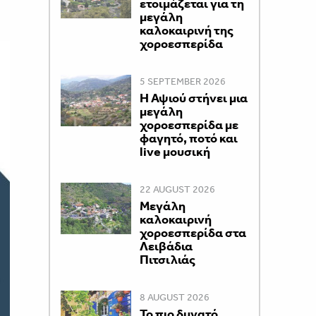
ετοιμάζεται για τη
μεγάλη
καλοκαιρινή της
χοροεσπερίδα
5 SEPTEMBER 2026
Η Αψιού στήνει μια
μεγάλη
χοροεσπερίδα με
φαγητό, ποτό και
live μουσική
22 AUGUST 2026
Μεγάλη
καλοκαιρινή
χοροεσπερίδα στα
Λειβάδια
Πιτσιλιάς
8 AUGUST 2026
Το πιο δυνατό