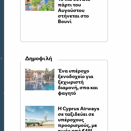
πάρτι του
Αυγούστου
στήνεται στο
Βουνί
Δημοφιλή
Ένα υπέροχο
ξενοδοχείο για
ξεχωριστή
διαμονή, σπα και
φαγητό
H Cyprus Airways
σε ταξιδεύει σε
υπέροχους
προορισμούς, με
τιμές από €49!