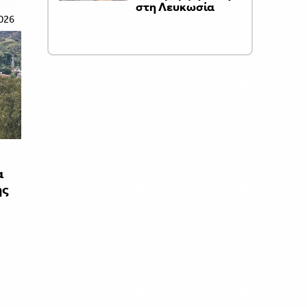
στη Λευκωσία
026
α
ης