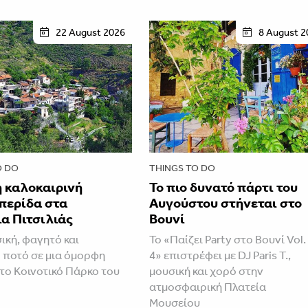
22 August 2026
8 August 2
O DO
THINGS TO DO
 καλοκαιρινή
Το πιο δυνατό πάρτι του
περίδα στα
Αυγούστου στήνεται στο
α Πιτσιλιάς
Βουνί
ική, φαγητό και
Το «Παίζει Party στο Βουνί Vol.
 ποτό σε μια όμορφη
4» επιστρέφει με DJ Paris T.,
το Κοινοτικό Πάρκο του
μουσική και χορό στην
ατμοσφαιρική Πλατεία
Μουσείου