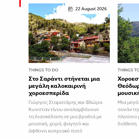
22 August 2026
THINGS TO DO
THINGS T
Στο Σαράντι στήνεται μια
Χοροεσ
μεγάλη καλοκαιρινή
Θεόδωρ
χοροεσπερίδα
μουσική
Γιώργος Σταματάρης και Φλώρα
Μια μεγά
Κωνσταντίνου αναλαμβάνουν
συνάντησ
τη διασκέδαση σε μια βραδιά με
πλούσιο 
μουσική, χορό, φαγητό και
διάθεση
άφθονο κυπριακό ποτό