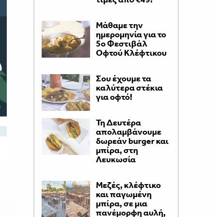
Μάθαμε την
ημερομηνία για το
5ο Φεστιβάλ
Οφτού Κλέφτικου
Σου έχουμε τα
καλύτερα στέκια
για οφτό!
Τη Δευτέρα
απολαμβάνουμε
δωρεάν burger και
μπίρα, στη
Λευκωσία
Μεζές, κλέφτικο
και παγωμένη
μπίρα, σε μια
πανέμορφη αυλή,