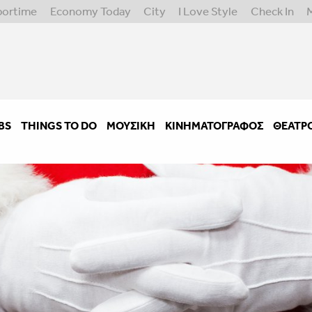
portime
Economy Today
City
I Love Style
Check In
BS
THINGS TO DO
ΜΟΥΣΙΚΉ
ΚΙΝΗΜΑΤΟΓΡΆΦΟΣ
ΘΈΑΤΡ