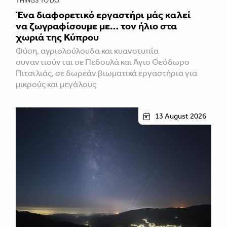
THINGS TO DO
Ένα διαφορετικό εργαστήρι μάς καλεί
να ζωγραφίσουμε με… τον ήλιο στα
χωριά της Κύπρου
Φύση, αγριολούλουδα και κυανοτυπία
συναντιούνται σε Πεδουλά και Άγιο Θεόδωρο
Πιτσιλιάς, σε δωρεάν βιωματικά εργαστήρια για
μικρούς και μεγάλους
13 August 2026