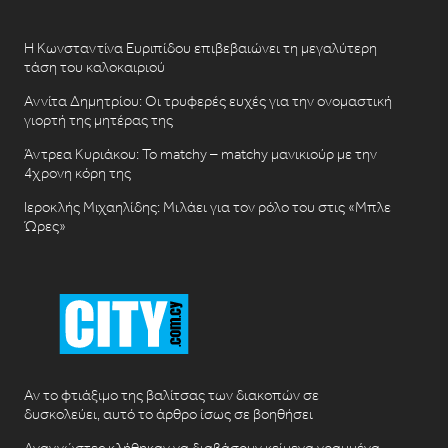
Η Κωνσταντίνα Ευριπίδου επιβεβαιώνει τη μεγαλύτερη
τάση του καλοκαιριού
Αννίτα Δημητρίου: Οι τρυφερές ευχές για την ονομαστική
γιορτή της μητέρας της
Άντρεα Κυριάκου: Το matchy – matchy μανικιούρ με την
4χρονη κόρη της
Ιεροκλής Μιχαηλίδης: Μιλάει για τον ρόλο του στις «Μπλε
Ώρες»
Αν το φτιάξιμο της βαλίτσας των διακοπών σε
δυσκολεύει, αυτό το άρθρο ίσως σε βοηθήσει