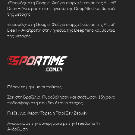
«Σεισμός» στη Google: Φεύγει ο αρχιτέκτονας της AI Jeff
Dean – Ανατροπή στην ηγεσία της DeepMind και βουτιά
της μετοχής
«Σεισμός» στη Google: Φεύγει ο αρχιτέκτονας της AI Jeff
Dean – Ανατροπή στην ηγεσία της DeepMind και βουτιά
της μετοχής
Πήραν το μήνυμα οι παίκτες
Σοκ στη Βραζιλία: Πυροβόλησαν και σκότωσαν 15χρονο
ποδοσφαιριστή που δεν ήταν ο στόχος
Πιέζει για Φεράν Τόρες η Παρί Σεν Ζερμέν
Ανακοίνωσε την συνεργασία με την Freedom24 η
Ανόρθωση