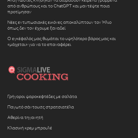
Αναγνώστες κλήθηκαν να διαβάσουν κείμενα γραμμένα
από ανθρώπους και το ChatGPT και μαντέψτε ποια
προτίμησαν
Νέες εντυπωσιακές εικόνες αποκαλύπτουν τον Ήλιο
όπως δεν τον έχουμε ξαναδεί
Ο εγκέφαλός μας θυμάται το υψηλότερο βάρος μας και
«μάχεται» για να το επαναφέρει
Γρήγοροι ψαροκεφτέδες με σαλάτα
Παγωτό σάντουιτς στρατσιατέλα
Αθερίνα τηγανητή
Κλασική κρεμ μπρουλέ