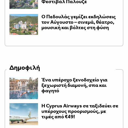
Φεστιβάλ Παλουζέ
Ο Πεδουλάς γεμίζει εκδηλώσεις
τον Αύγουστο – σινεμά, θέατρο,
μουσική και βόλτες στη φύση
Δημοφιλή
Ένα υπέροχο ξενοδοχείο για
ξεχωριστή διαμονή, σπα και
φαγητό
H Cyprus Airways σε ταξιδεύει σε
υπέροχους προορισμούς, με
τιμές από €49!