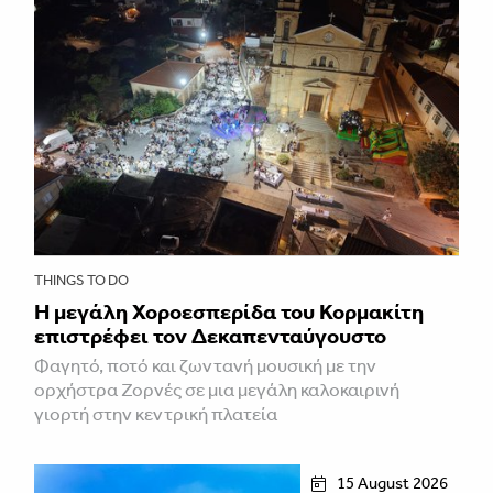
THINGS TO DO
Η μεγάλη Χοροεσπερίδα του Κορμακίτη
επιστρέφει τον Δεκαπενταύγουστο
Φαγητό, ποτό και ζωντανή μουσική με την
ορχήστρα Ζορνές σε μια μεγάλη καλοκαιρινή
γιορτή στην κεντρική πλατεία
15 August 2026