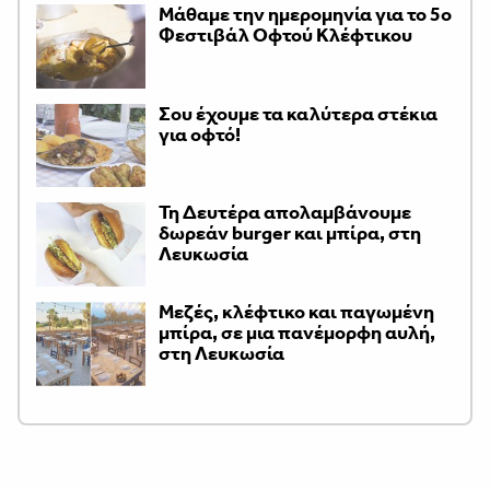
Μάθαμε την ημερομηνία για το 5ο
Φεστιβάλ Οφτού Κλέφτικου
Σου έχουμε τα καλύτερα στέκια
για οφτό!
Τη Δευτέρα απολαμβάνουμε
δωρεάν burger και μπίρα, στη
Λευκωσία
Μεζές, κλέφτικο και παγωμένη
μπίρα, σε μια πανέμορφη αυλή,
στη Λευκωσία