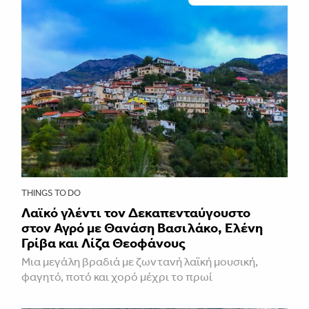
THINGS TO DO
Λαϊκό γλέντι τον Δεκαπενταύγουστο
στον Αγρό με Θανάση Βασιλάκο, Ελένη
Γρίβα και Λίζα Θεοφάνους
Μια μεγάλη βραδιά με ζωντανή λαϊκή μουσική,
φαγητό, ποτό και χορό μέχρι το πρωί