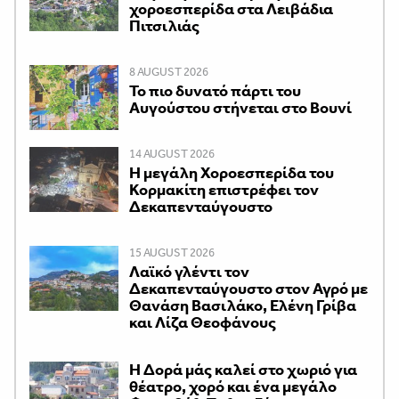
χοροεσπερίδα στα Λειβάδια
Πιτσιλιάς
8 AUGUST 2026
Το πιο δυνατό πάρτι του
Αυγούστου στήνεται στο Βουνί
14 AUGUST 2026
Η μεγάλη Χοροεσπερίδα του
Κορμακίτη επιστρέφει τον
Δεκαπενταύγουστο
15 AUGUST 2026
Λαϊκό γλέντι τον
Δεκαπενταύγουστο στον Αγρό με
Θανάση Βασιλάκο, Ελένη Γρίβα
και Λίζα Θεοφάνους
Η Δορά μάς καλεί στο χωριό για
θέατρο, χορό και ένα μεγάλο