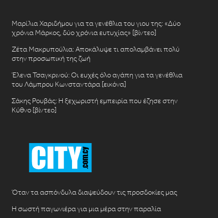
Μαρίλια Χαριδήμου για τα γενέθλια του γιου της: «Δύο
χρόνια Μάρκος, δύο χρόνια ευτυχίας» [βίντεο]
Ζέτα Μακρυπούλια: Αποκάλυψε τι απολαμβάνει πολύ
στην προσωπική της ζωή
Έλενα Τσαγκρινού: Οι ευχές όλο αγάπη για τα γενέθλια
του Λάμπρου Κωνσταντάρα [εικόνα]
Σάκης Ρουβάς: Η ξεχωριστή εμπειρία που έζησε στην
Κύθνο [βίντεο]
Όταν τα ασπόνδυλα διαψεύδουν τις προσδοκίες μας
Η σωστή παγωνιέρα για μια μέρα στην παραλία