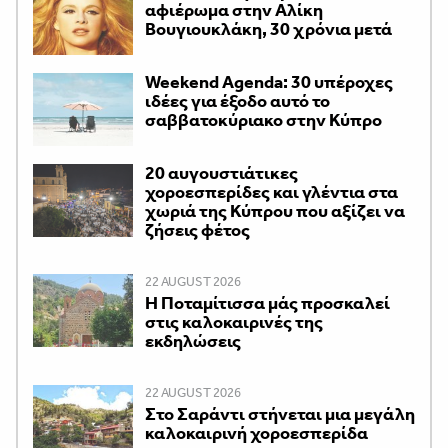
αφιέρωμα στην Αλίκη
Βουγιουκλάκη, 30 χρόνια μετά
Weekend Agenda: 30 υπέροχες
ιδέες για έξοδο αυτό το
σαββατοκύριακο στην Κύπρο
20 αυγουστιάτικες
χοροεσπερίδες και γλέντια στα
χωριά της Κύπρου που αξίζει να
ζήσεις φέτος
22 AUGUST 2026
Η Ποταμίτισσα μάς προσκαλεί
στις καλοκαιρινές της
εκδηλώσεις
22 AUGUST 2026
Στο Σαράντι στήνεται μια μεγάλη
καλοκαιρινή χοροεσπερίδα