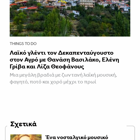
THINGS TO DO
Λαϊκό γλέντι τον Δεκαπενταύγουστο
στον Αγρό με Θανάση Βασιλάκο, Ελένη
Γρίβα και Λίζα Θεοφάνους
Μια μεγάλη βραδιά με ζωντανή λαϊκή μουσική,
φαγητό, ποτό και χορό μέχρι το πρωί
Σχετικά
Ένα νοσταλγικό μουσικό