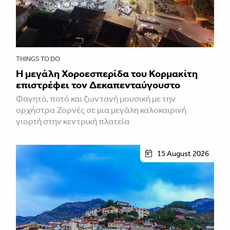
THINGS TO DO
Η μεγάλη Χοροεσπερίδα του Κορμακίτη
επιστρέφει τον Δεκαπενταύγουστο
Φαγητό, ποτό και ζωντανή μουσική με την
ορχήστρα Ζορνές σε μια μεγάλη καλοκαιρινή
γιορτή στην κεντρική πλατεία
15 August 2026