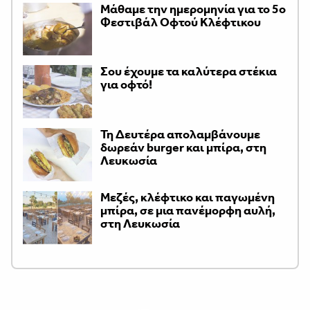
Μάθαμε την ημερομηνία για το 5ο
Φεστιβάλ Οφτού Κλέφτικου
Σου έχουμε τα καλύτερα στέκια
για οφτό!
Τη Δευτέρα απολαμβάνουμε
δωρεάν burger και μπίρα, στη
Λευκωσία
Μεζές, κλέφτικο και παγωμένη
μπίρα, σε μια πανέμορφη αυλή,
στη Λευκωσία