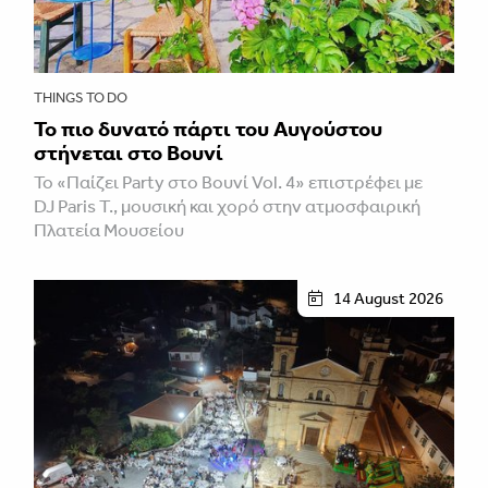
THINGS TO DO
Το πιο δυνατό πάρτι του Αυγούστου
στήνεται στο Βουνί
Το «Παίζει Party στο Βουνί Vol. 4» επιστρέφει με
DJ Paris T., μουσική και χορό στην ατμοσφαιρική
Πλατεία Μουσείου
14 August 2026