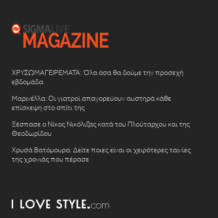
ΧΡΥΣΩΜΑΓΕΙΡΕΜΑΤΑ: Όλα όσα θα δούμε την προσεχή
εβδομάδα
Μαρινέλλα: Οι γιατροί απαγορεύουν αυστηρά κάθε
επίσκεψη στο σπίτι της
Ξέσπασε ο Νίκος Νικόλιζας κατά του Πλούταρχου και της
Θεοδωρίδου
Χρυσά Βατόμουρα: Δείτε ποιες είναι οι χειρότερες ταινίες
της χρονιάς που πέρασε