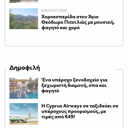
8 AUGUST 2026
Χοροεσπερίδα στον Άγιο
Θεόδωρο Πιτσιλιάς με μουσική,
φαγητό και χορό
Δημοφιλή
Ένα υπέροχο ξενοδοχείο για
ξεχωριστή διαμονή, σπα και
φαγητό
H Cyprus Airways σε ταξιδεύει σε
υπέροχους προορισμούς, με
τιμές από €49!