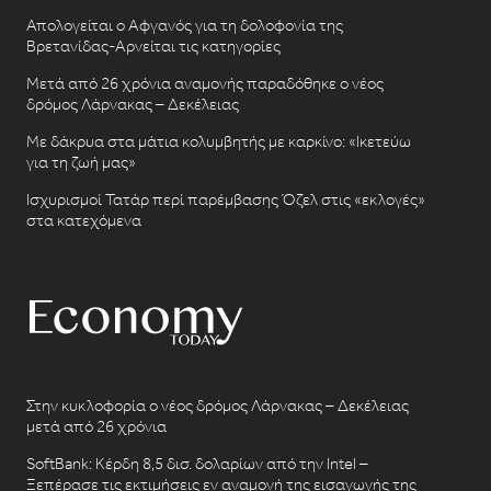
Απολογείται ο Αφγανός για τη δολοφονία της
Βρετανίδας-Αρνείται τις κατηγορίες
Μετά από 26 χρόνια αναμονής παραδόθηκε ο νέος
δρόμος Λάρνακας – Δεκέλειας
Με δάκρυα στα μάτια κολυμβητής με καρκίνο: «Ικετεύω
για τη ζωή μας»
Ισχυρισμοί Τατάρ περί παρέμβασης Όζελ στις «εκλογές»
στα κατεχόμενα
Στην κυκλοφορία ο νέος δρόμος Λάρνακας – Δεκέλειας
μετά από 26 χρόνια
SoftBank: Κέρδη 8,5 δισ. δολαρίων από την Intel –
Ξεπέρασε τις εκτιμήσεις εν αναμονή της εισαγωγής της