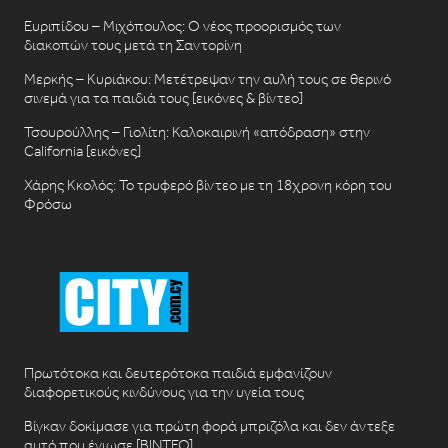
Ευριπίδου – Μιχόπουλος: Ο νέος προορισμός των
διακοπών τους μετά τη Σαντορίνη
Μερκής – Κυριάκου: Μετέτρεψαν την αυλή τους σε θερινό
σινεμά για τα παιδιά τους [εικόνες & βίντεο]
Τσουρούλλης – Γιολίτη: Καλοκαιρινή «απόδραση» στην
California [εικόνες]
Χάρης Κκολός: Το τρυφερό βίντεο με τη 18χρονη κόρη του
Φρόσω
Πρωτότοκα και δευτερότοκα παιδιά εμφανίζουν
διαφορετικούς κινδύνους για την υγεία τους
Βίγκαν δοκίμασε για πρώτη φορά μπριζόλα και δεν άντεξε
αυτό που ένιωσε [ΒΙΝΤΕΟ]