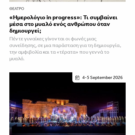
ΘΈΑΤΡΟ
«Ημερολόγιο in progress»: Τι συμβαίνει
μέσα στο μυαλό ενός ανθρώπου όταν
δημιουργεί;
Πέντε γυναίκες γίνονται οι φωνές μιας
συνείδησης, σε μια παράσταση για τη δημιουργία,
την αμφιβολία και τα «τέρατα» που γεννά το
μυαλό.
4-5 September 2026