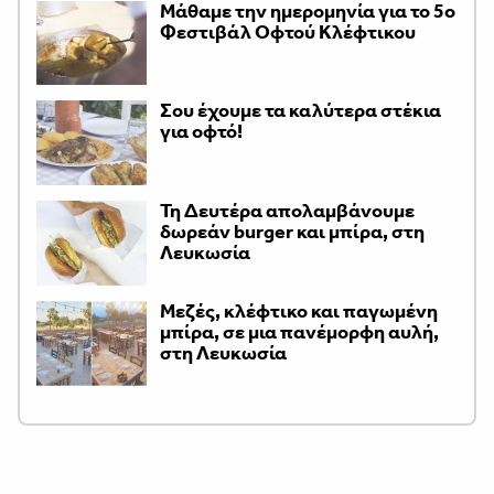
Μάθαμε την ημερομηνία για το 5ο
Φεστιβάλ Οφτού Κλέφτικου
Σου έχουμε τα καλύτερα στέκια
για οφτό!
Τη Δευτέρα απολαμβάνουμε
δωρεάν burger και μπίρα, στη
Λευκωσία
Μεζές, κλέφτικο και παγωμένη
μπίρα, σε μια πανέμορφη αυλή,
στη Λευκωσία