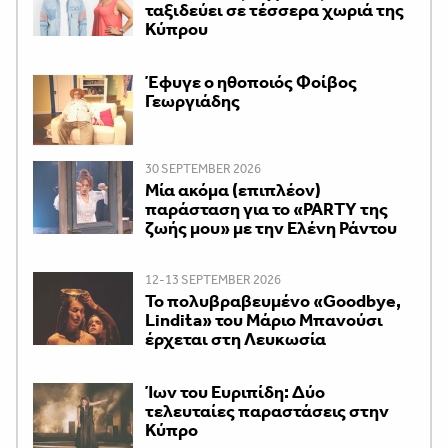
ταξιδεύει σε τέσσερα χωριά της
Κύπρου
Έφυγε ο ηθοποιός Φοίβος
Γεωργιάδης
30 SEPTEMBER 2026
Μία ακόμα (επιπλέον)
παράσταση για το «PARTY της
ζωής μου» με την Ελένη Ράντου
12-13 SEPTEMBER 2026
Το πολυβραβευμένο «Goodbye,
Lindita» του Μάριο Μπανούσι
έρχεται στη Λευκωσία
Ίων του Ευριπίδη: Δύο
τελευταίες παραστάσεις στην
Κύπρο