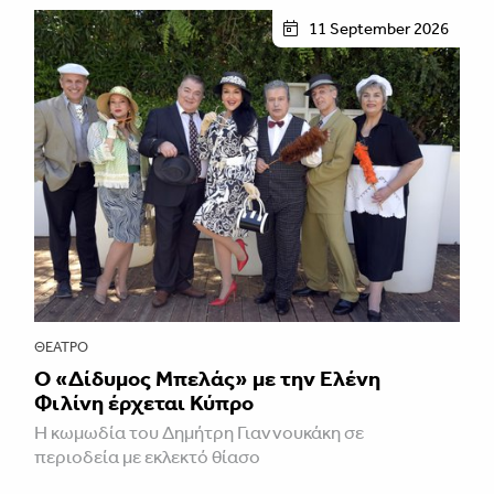
11 September 2026
ΘΈΑΤΡΟ
Ο «Δίδυμος Μπελάς» με την Ελένη
Φιλίνη έρχεται Κύπρο
Η κωμωδία του Δημήτρη Γιαννουκάκη σε
περιοδεία με εκλεκτό θίασο