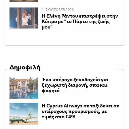
1-7 OCTOBER 2026
H Ελένη Ράντου επιστρέφει στην
Κύπρο με "το Πάρτυ της ζωής
μου"
Δημοφιλή
Ένα υπέροχο ξενοδοχείο για
ξεχωριστή διαμονή, σπα και
φαγητό
H Cyprus Airways σε ταξιδεύει σε
υπέροχους προορισμούς, με
τιμές από €49!