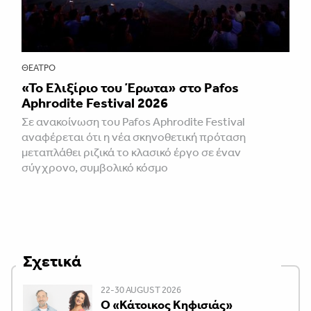
ΘΈΑΤΡΟ
«Το Ελιξίριο του Έρωτα» στο Pafos
Aphrodite Festival 2026
Σε ανακοίνωση του Pafos Aphrodite Festival
αναφέρεται ότι η νέα σκηνοθετική πρόταση
μεταπλάθει ριζικά το κλασικό έργο σε έναν
σύγχρονο, συμβολικό κόσμο
Σχετικά
22-30 AUGUST 2026
Ο «Κάτοικος Κηφισιάς»