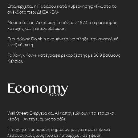
Επανέρχεται η Πινδάρου κατά Κυβέρνησης: «Γνωστό το
ανέκδοτο περι ΔΗΣΑΚΕΛ»
Μουσιούττας: Δικαίωση πεσόντων 1974 ο τερματισμός
κατοχής και η απελευθέρωση
Ο τυφώνας Dolphin αναμένεται να πλήξει την ανατολική
κινεζική ακτή
Το Χονγκ Κονγκ κατέγραψε ρεκόρ ζέστης με 36,9 βαθμούς
Κελσίου
Wall Street: Ενέργεια και AI «απογειώνουν» τα εταιρικά
κέρδη – Αντέχει όμως το ράλι;
Η τεχνητή νοημοσύνη δημιούργησε για πρώτη φορά
λειτουργικούς ιούς που δεν υπάρχουν στη φύση