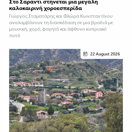
Στο Σαράντι στήνεται μια μεγάλη
καλοκαιρινή χοροεσπερίδα
Γιώργος Σταματάρης και Φλώρα Κωνσταντίνου
αναλαμβάνουν τη διασκέδαση σε μια βραδιά με
μουσική, χορό, φαγητό και άφθονο κυπριακό
ποτό
22 August 2026