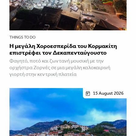
THINGS TO DO
Η μεγάλη Χοροεσπερίδα του Κορμακίτη
επιστρέφει τον Δεκαπενταύγουστο
Φαγητό, ποτό και ζωντανή μουσική με την
ορχήστρα Ζορνές σε μια μεγάλη καλοκαιρινή
γιορτή στην κεντρική πλατεία
15 August 2026