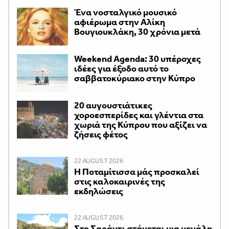
Ένα νοσταλγικό μουσικό
αφιέρωμα στην Αλίκη
Βουγιουκλάκη, 30 χρόνια μετά
Weekend Agenda: 30 υπέροχες
ιδέες για έξοδο αυτό το
σαββατοκύριακο στην Κύπρο
20 αυγουστιάτικες
χοροεσπερίδες και γλέντια στα
χωριά της Κύπρου που αξίζει να
ζήσεις φέτος
22 AUGUST 2026
Η Ποταμίτισσα μάς προσκαλεί
στις καλοκαιρινές της
εκδηλώσεις
22 AUGUST 2026
Στο Σαράντι στήνεται μια μεγάλη