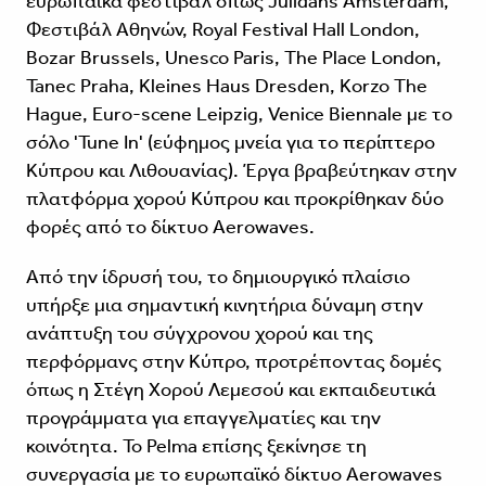
ευρωπαϊκά φεστιβάλ όπως Julidans Amsterdam,
Φεστιβάλ Αθηνών, Royal Festival Hall London,
Bozar Brussels, Unesco Paris, The Place London,
Tanec Praha, Kleines Haus Dresden, Korzo The
Hague, Euro-scene Leipzig, Venice Biennale με το
σόλο 'Tune In' (εύφημος μνεία για το περίπτερο
Κύπρου και Λιθουανίας). Έργα βραβεύτηκαν στην
πλατφόρμα χορού Κύπρου και προκρίθηκαν δύο
φορές από το δίκτυο Aerowaves.
Από την ίδρυσή του, το δημιουργικό πλαίσιο
υπήρξε μια σημαντική κινητήρια δύναμη στην
ανάπτυξη του σύγχρονου χορού και της
περφόρμανς στην Κύπρο, προτρέποντας δομές
όπως η Στέγη Χορού Λεμεσού και εκπαιδευτικά
προγράμματα για επαγγελματίες και την
κοινότητα. Το Pelma επίσης ξεκίνησε τη
συνεργασία με το ευρωπαϊκό δίκτυο Aerowaves