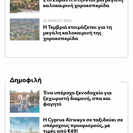
καλοκαιρινή χοροεσπερίδα
22 AUGUST 2026
Η Τεμβριά ετοιμάζεται για τη
μεγάλη καλοκαιρινή της
χοροεσπερίδα
Δημοφιλή
Ένα υπέροχο ξενοδοχείο για
ξεχωριστή διαμονή, σπα και
φαγητό
H Cyprus Airways σε ταξιδεύει σε
υπέροχους προορισμούς, με
τιμές από €49!