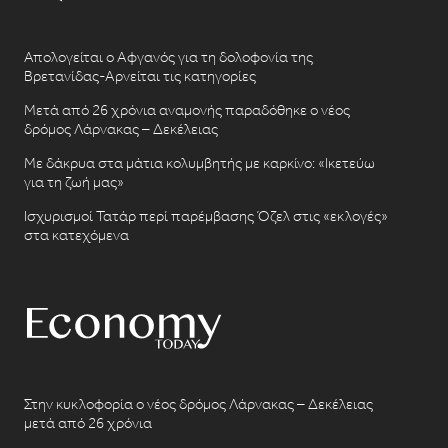
Απολογείται ο Αφγανός για τη δολοφονία της
Βρετανίδας-Αρνείται τις κατηγορίες
Μετά από 26 χρόνια αναμονής παραδόθηκε ο νέος
δρόμος Λάρνακας – Δεκέλειας
Με δάκρυα στα μάτια κολυμβητής με καρκίνο: «Ικετεύω
για τη ζωή μας»
Ισχυρισμοί Τατάρ περί παρέμβασης Όζελ στις «εκλογές»
στα κατεχόμενα
Στην κυκλοφορία ο νέος δρόμος Λάρνακας – Δεκέλειας
μετά από 26 χρόνια