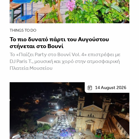
THINGS TO DO
Το πιο δυνατό πάρτι του Αυγούστου
στήνεται στο Βουνί
Το «Παίζει Party στο Βουνί Vol. 4» επιστρέφει με
DJ Paris T., μουσική και χορό στην ατμοσφαιρική
Πλατεία Μουσείου
14 August 2026