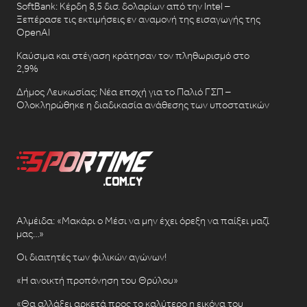
SoftBank: Κέρδη 8,5 δισ. δολαρίων από την Intel –
Ξεπέρασε τις εκτιμήσεις εν αναμονή της εισαγωγής της
OpenAI
Καύσιμα και στέγαση κράτησαν τον πληθωρισμό στο
2,9%
Δήμος Λευκωσίας: Νέα εποχή για το Παλιό ΓΣΠ –
Ολοκληρώθηκε η διαδικασία ανάθεσης των υποστατικών
Αλμέιδα: «Μακάρι ο Μέσι να μην έχει όρεξη να παίξει μαζί
μας…»
Οι διαιτητές των φιλικών αγώνων!
«Η ανοικτή προπόνηση του Θρύλου»
«Θα αλλάξει αρκετά προς το καλύτερο η εικόνα του