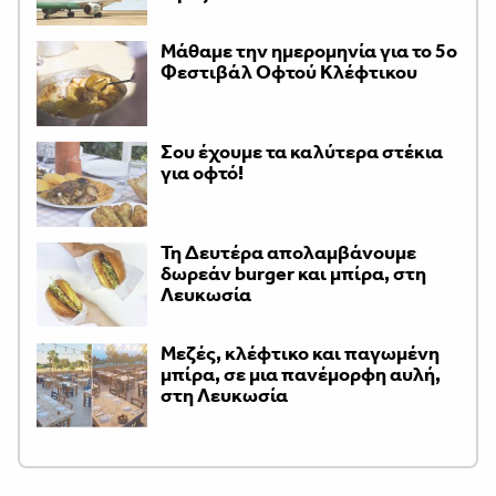
Μάθαμε την ημερομηνία για το 5ο
Φεστιβάλ Οφτού Κλέφτικου
Σου έχουμε τα καλύτερα στέκια
για οφτό!
Τη Δευτέρα απολαμβάνουμε
δωρεάν burger και μπίρα, στη
Λευκωσία
Μεζές, κλέφτικο και παγωμένη
μπίρα, σε μια πανέμορφη αυλή,
στη Λευκωσία