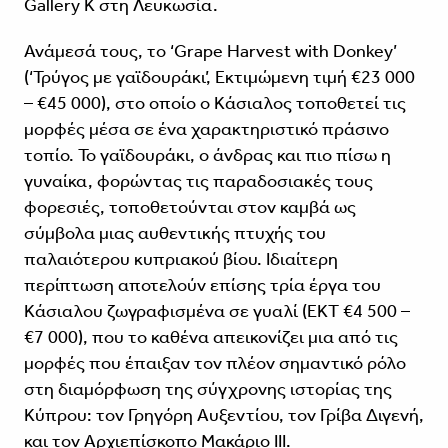
Gallery K στη Λευκωσία.
Ανάμεσά τους, το ‘Grape Harvest with Donkey’
(‘Τρύγος με γαϊδουράκι’, Εκτιμώμενη τιμή €23 000
– €45 000), στο οποίο ο Κάσιαλος τοποθετεί τις
μορφές μέσα σε ένα χαρακτηριστικό πράσινο
τοπίο. Το γαϊδουράκι, ο άνδρας και πιο πίσω η
γυναίκα, φορώντας τις παραδοσιακές τους
φορεσιές, τοποθετούνται στον καμβά ως
σύμβολα μιας αυθεντικής πτυχής του
παλαιότερου κυπριακού βίου. Ιδιαίτερη
περίπτωση αποτελούν επίσης τρία έργα του
Κάσιαλου ζωγραφισμένα σε γυαλί (ΕΚΤ €4 500 –
€7 000), που το καθένα απεικονίζει μια από τις
μορφές που έπαιξαν τον πλέον σημαντικό ρόλο
στη διαμόρφωση της σύγχρονης ιστορίας της
Κύπρου: τον Γρηγόρη Αυξεντίου, τον Γρίβα Διγενή,
και τον Αρχιεπίσκοπο Μακάριο III.