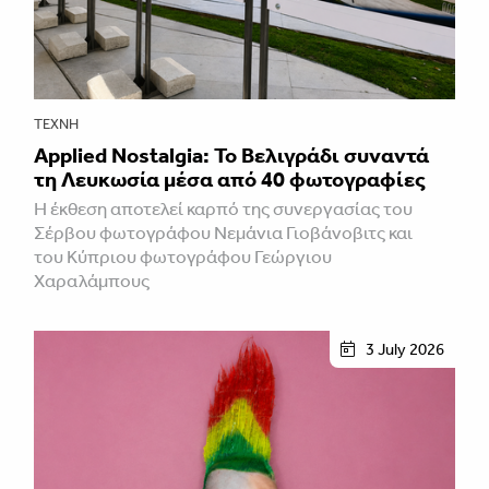
ΤΈΧΝΗ
Applied Nostalgia: Το Βελιγράδι συναντά
τη Λευκωσία μέσα από 40 φωτογραφίες
Η έκθεση αποτελεί καρπό της συνεργασίας του
Σέρβου φωτογράφου Νεμάνια Γιοβάνοβιτς και
του Κύπριου φωτογράφου Γεώργιου
Χαραλάμπους
3 July 2026