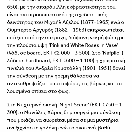
650), με την απαράμιλλη εκφραστικότητα του,
είναι αντιπροσωπευτικό της σχεδιαστικής
δεινότητας του Μιχαήλ Αξελού (1877-1965) ενώ ο
Ουμπέρτο Αργυρός (1882 – 1963) εκπροσωπείται
επάξια από την υπέροχη, διάφανη νεκρή φύση με
την πλούσια υφή ‘Pink and White Roses in Vase’
(λάδι σε board, ΕΚΤ €2 000 – 3 500). Στο ‘Nafplio’ (
λάδι σε hardboard, ΕΚΤ €600 – 1 100) η χρωματική
πινελιά του Ανδρέα Κρυστάλλη (1901-1951) δονεί
την σύνθεση με την ήρεμη θάλασσα να
αντικαθρεφτίζει τα ιστιοφόρα, τις βάρκες και τα
λουσμένα σπίτια στο φως.
Στη Νυχτερινή σκηνή ‘Night Scene’ (ΕΚΤ €750 – 1
300), ο Μανώλης Χάρος δημιουργεί μια σύνθεση
που μοιάζει να αιωρείται μέσα σε μια μυστήρια
ανεξιχνίαστη γαλήνη ενώ το σκοτεινό, βαθύ