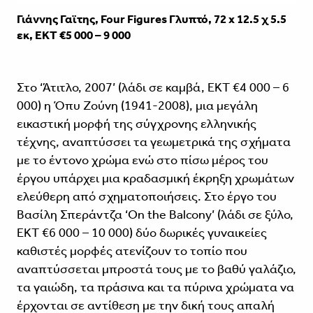
Γιάννης Γαϊτης, Four Figures Γλυπτό, 72 x 12.5 χ 5.5
εκ, ΕΚΤ €5 000 – 9 000
Στο ‘Άτιτλο, 2007’ (λάδι σε καμβά, ΕΚΤ €4 000 – 6
000) η Όπυ Ζούνη (1941-2008), μια μεγάλη
εικαστική μορφή της σύγχρονης ελληνικής
τέχνης, αναπτύσσει τα γεωμετρικά της σχήματα
με το έντονο χρώμα ενώ στο πίσω μέρος του
έργου υπάρχει μια κραδασμική έκρηξη χρωμάτων
ελεύθερη από σχηματοποιήσεις. Στο έργο του
Βασίλη Σπεράντζα ‘On the Balcony’ (λάδι σε ξύλο,
ΕΚΤ €6 000 – 10 000) δύο δωρικές γυναικείες
καθιστές μορφές ατενίζουν το τοπίο που
αναπτύσσεται μπροστά τους με το βαθύ γαλάζιο,
τα γαιώδη, τα πράσινα και τα πύρινα χρώματα να
έρχονται σε αντίθεση με την δική τους απαλή