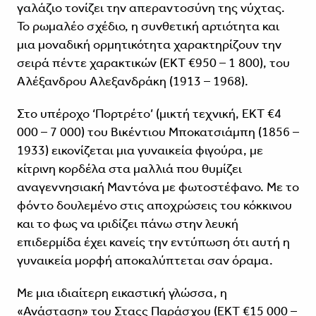
γαλάζιο τονίζει την απεραντοσύνη της νύχτας.
Το ρωμαλέο σχέδιο, η συνθετική αρτιότητα και
μια μοναδική ορμητικότητα χαρακτηρίζουν την
σειρά πέντε χαρακτικών (ΕΚΤ €950 – 1 800), του
Αλέξανδρου Αλεξανδράκη (1913 – 1968).
Στο υπέροχο ‘Πορτρέτο’ (μικτή τεχνική, ΕΚΤ €4
000 – 7 000) του Βικέντιου Μποκατσιάμπη (1856 –
1933) εικονίζεται μια γυναικεία φιγούρα, με
κίτρινη κορδέλα στα μαλλιά που θυμίζει
αναγεννησιακή Μαντόνα με φωτοστέφανο. Με το
φόντο δουλεμένο στις αποχρώσεις του κόκκινου
και το φως να ιριδίζει πάνω στην λευκή
επιδερμίδα έχει κανείς την εντύπωση ότι αυτή η
γυναικεία μορφή αποκαλύπτεται σαν όραμα.
Με μια ιδιαίτερη εικαστική γλώσσα, η
«Ανάσταση» του Σταςς Παράσχου (ΕΚΤ €15 000 –