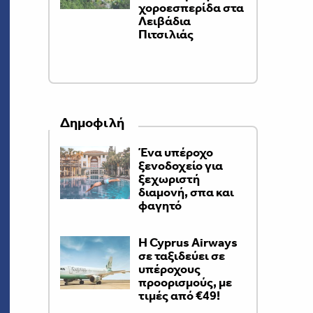
χοροεσπερίδα στα
Λειβάδια
Πιτσιλιάς
Δημοφιλή
Ένα υπέροχο
ξενοδοχείο για
ξεχωριστή
διαμονή, σπα και
φαγητό
H Cyprus Airways
σε ταξιδεύει σε
υπέροχους
προορισμούς, με
τιμές από €49!