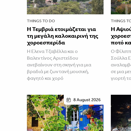
THINGS TO DO
THINGS T
Η Τεμβριά ετοιμάζεται για
Η Αψιού
τη μεγάλη καλοκαιρινή της
χοροεσ
χοροεσπερίδα
ποτό κα
Η Έλενα Τζαβέλλα και ο
Ο Φίλιππ
Βαλεντίνος Αριστείδου
Σούλλα 
ανεβαίνουν στη σκηνή για μια
αναλαμβ
βραδιά με ζωντανή μουσική,
σε μια μ
φαγητό και χορό
γιορτή τ
8 August 2026