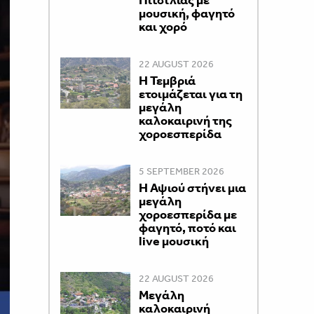
Πιτσιλιάς με
μουσική, φαγητό
και χορό
22 AUGUST 2026
Η Τεμβριά
ετοιμάζεται για τη
μεγάλη
καλοκαιρινή της
χοροεσπερίδα
5 SEPTEMBER 2026
Η Αψιού στήνει μια
μεγάλη
χοροεσπερίδα με
φαγητό, ποτό και
live μουσική
22 AUGUST 2026
Μεγάλη
καλοκαιρινή