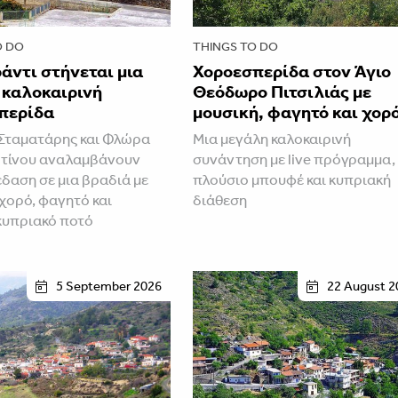
O DO
THINGS TO DO
άντι στήνεται μια
Χοροεσπερίδα στον Άγιο
 καλοκαιρινή
Θεόδωρο Πιτσιλιάς με
περίδα
μουσική, φαγητό και χορ
Σταματάρης και Φλώρα
Μια μεγάλη καλοκαιρινή
τίνου αναλαμβάνουν
συνάντηση με live πρόγραμμα,
έδαση σε μια βραδιά με
πλούσιο μπουφέ και κυπριακή
 χορό, φαγητό και
διάθεση
κυπριακό ποτό
5 September 2026
22 August 2