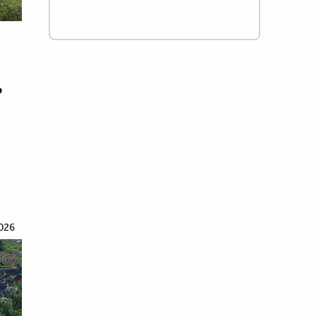
ό
026