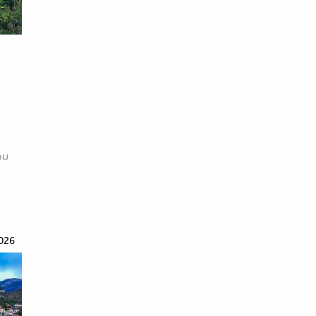
ου
026