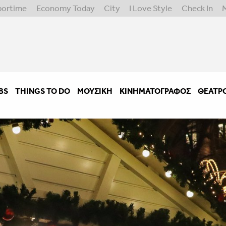
portime
Economy Today
City
I Love Style
Check In
BS
THINGS TO DO
ΜΟΥΣΙΚΉ
ΚΙΝΗΜΑΤΟΓΡΆΦΟΣ
ΘΈΑΤΡ