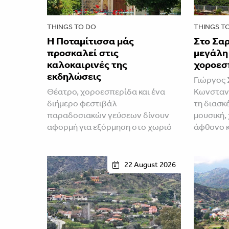
THINGS TO DO
THINGS T
Η Ποταμίτισσα μάς
Στο Σαρ
προσκαλεί στις
μεγάλη
καλοκαιρινές της
χοροεσ
εκδηλώσεις
Γιώργος 
Θέατρο, χοροεσπερίδα και ένα
Κωνσταν
διήμερο φεστιβάλ
τη διασκ
παραδοσιακών γεύσεων δίνουν
μουσική,
αφορμή για εξόρμηση στο χωριό
άφθονο 
22 August 2026