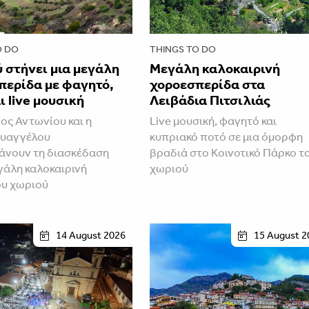
O DO
THINGS TO DO
 στήνει μια μεγάλη
Μεγάλη καλοκαιρινή
περίδα με φαγητό,
χοροεσπερίδα στα
ι live μουσική
Λειβάδια Πιτσιλιάς
ος Αντωνίου και η
Live μουσική, φαγητό και
Ευαγγέλου
κυπριακό ποτό σε μια όμορφη
άνουν τη διασκέδαση
βραδιά στο Κοινοτικό Πάρκο τ
εγάλη καλοκαιρινή
χωριού
ου χωριού
14 August 2026
15 August 2