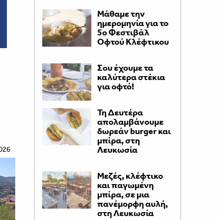
Μάθαμε την
ημερομηνία για το
5ο Φεστιβάλ
Οφτού Κλέφτικου
Σου έχουμε τα
καλύτερα στέκια
για οφτό!
Τη Δευτέρα
απολαμβάνουμε
δωρεάν burger και
μπίρα, στη
026
Λευκωσία
Μεζές, κλέφτικο
και παγωμένη
μπίρα, σε μια
πανέμορφη αυλή,
στη Λευκωσία