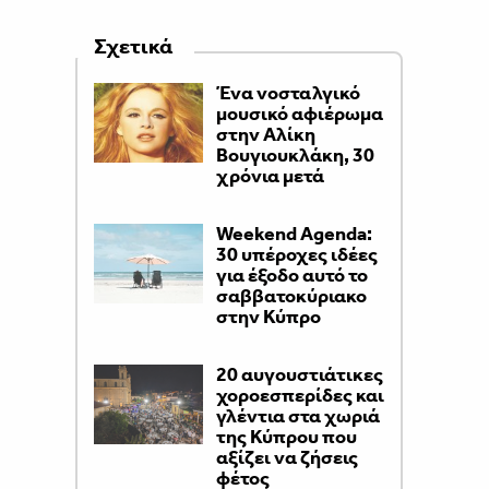
Σχετικά
Ένα νοσταλγικό
μουσικό αφιέρωμα
στην Αλίκη
Βουγιουκλάκη, 30
χρόνια μετά
Weekend Agenda:
30 υπέροχες ιδέες
για έξοδο αυτό το
σαββατοκύριακο
στην Κύπρο
20 αυγουστιάτικες
χοροεσπερίδες και
γλέντια στα χωριά
της Κύπρου που
αξίζει να ζήσεις
φέτος