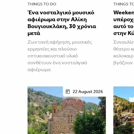
THINGS TO DO
THINGS T
Ένα νοσταλγικό μουσικό
Weeken
αφιέρωμα στην Αλίκη
υπέροχε
Βουγιουκλάκη, 30 χρόνια
αυτό τ
μετά
στην Κ
Ζωντανή αφήγηση, μουσικές
Συναυλίε
ερμηνείες και πλούσιο
θέατρο κ
οπτικοακουστικό υλικό
καλοκαιρ
συνθέτουν ένα νοσταλγικό
βγάζουν
αφιέρωμα
22 August 2026