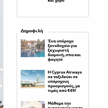
και χορό
Δημοφιλή
Ένα υπέροχο
ξενοδοχείο για
ξεχωριστή
διαμονή, σπα και
φαγητό
H Cyprus Airways
σε ταξιδεύει σε
υπέροχους
προορισμούς, με
τιμές από €49!
Μάθαμε την
ημερομηνία για το