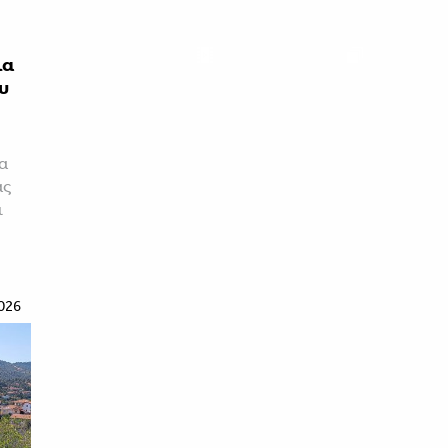
ια
υ
τα
ας
ι
026