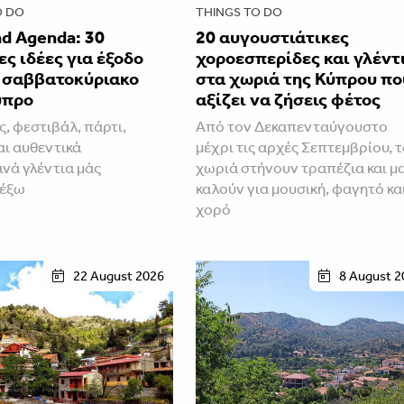
O DO
THINGS TO DO
d Agenda: 30
20 αυγουστιάτικες
ς ιδέες για έξοδο
χοροεσπερίδες και γλέντ
ο σαββατοκύριακο
στα χωριά της Κύπρου πο
ύπρο
αξίζει να ζήσεις φέτος
ς, φεστιβάλ, πάρτι,
Από τον Δεκαπενταύγουστο
αι αυθεντικά
μέχρι τις αρχές Σεπτεμβρίου, 
ινά γλέντια μάς
χωριά στήνουν τραπέζια και μ
 έξω
καλούν για μουσική, φαγητό κα
χορό
22 August 2026
8 August 2