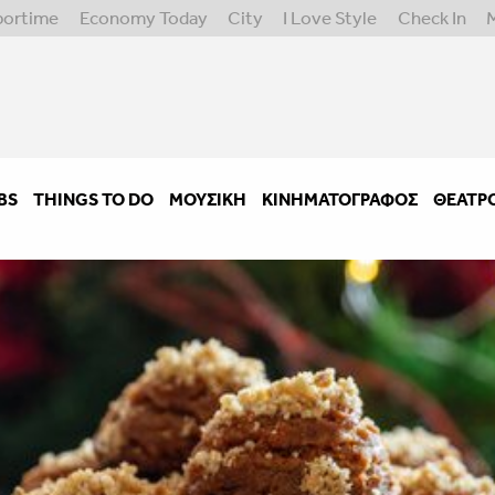
portime
Economy Today
City
I Love Style
Check In
BS
THINGS TO DO
ΜΟΥΣΙΚΉ
ΚΙΝΗΜΑΤΟΓΡΆΦΟΣ
ΘΈΑΤΡ