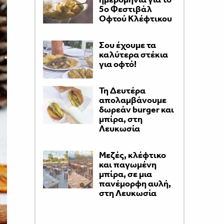
5ο Φεστιβάλ
Οφτού Κλέφτικου
Σου έχουμε τα
καλύτερα στέκια
για οφτό!
Τη Δευτέρα
απολαμβάνουμε
δωρεάν burger και
μπίρα, στη
Λευκωσία
Μεζές, κλέφτικο
και παγωμένη
μπίρα, σε μια
πανέμορφη αυλή,
στη Λευκωσία