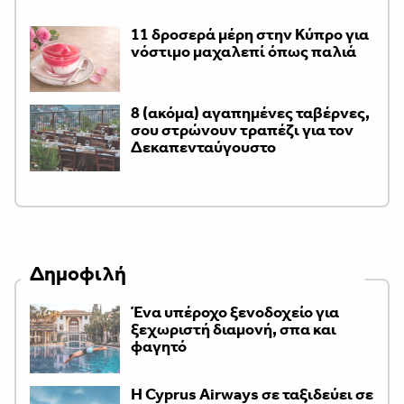
11 δροσερά μέρη στην Κύπρο για
νόστιμο μαχαλεπί όπως παλιά
8 (ακόμα) αγαπημένες ταβέρνες,
σου στρώνουν τραπέζι για τον
Δεκαπενταύγουστο
Δημοφιλή
Ένα υπέροχο ξενοδοχείο για
ξεχωριστή διαμονή, σπα και
φαγητό
H Cyprus Airways σε ταξιδεύει σε