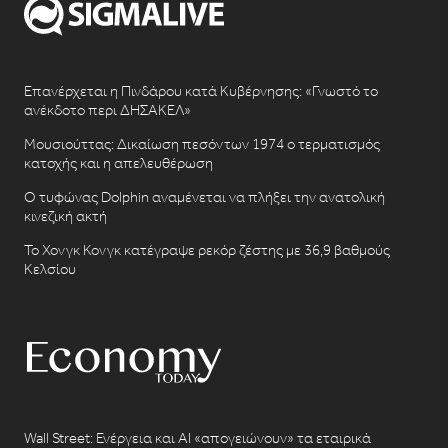
Επανέρχεται η Πινδάρου κατά Κυβέρνησης: «Γνωστό το
ανέκδοτο περι ΔΗΣΑΚΕΛ»
Μουσιούττας: Δικαίωση πεσόντων 1974 ο τερματισμός
κατοχής και η απελευθέρωση
Ο τυφώνας Dolphin αναμένεται να πλήξει την ανατολική
κινεζική ακτή
Το Χονγκ Κονγκ κατέγραψε ρεκόρ ζέστης με 36,9 βαθμούς
Κελσίου
Wall Street: Ενέργεια και AI «απογειώνουν» τα εταιρικά