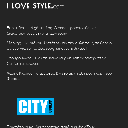
Ευριπίδου – Μιχόπουλος: Ο νέος προορισμός των
διακοπών τους μετά τη Σαντορίνη
Μερκής – Κυριάκου: Μετέτρεψαν την αυλή τους σε θερινό
σινεμά για τα παιδιά τους [εικόνες & βίντεο]
Τσουρούλλης – Γιολίτη: Καλοκαιρινή «απόδραση» στην
California [εικόνες]
Χάρης Κκολός: Το τρυφερό βίντεο με τη 18χρονη κόρη του
Φρόσω
Πρωτότοκα και δευτερότοκα παιδιά εμφανίζουν