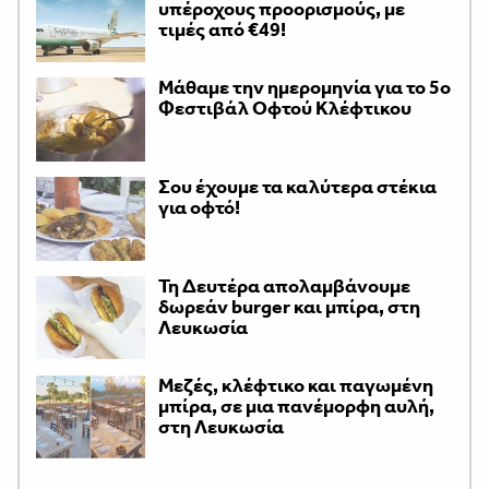
υπέροχους προορισμούς, με
τιμές από €49!
Μάθαμε την ημερομηνία για το 5ο
Φεστιβάλ Οφτού Κλέφτικου
Σου έχουμε τα καλύτερα στέκια
για οφτό!
Τη Δευτέρα απολαμβάνουμε
δωρεάν burger και μπίρα, στη
Λευκωσία
Μεζές, κλέφτικο και παγωμένη
μπίρα, σε μια πανέμορφη αυλή,
στη Λευκωσία