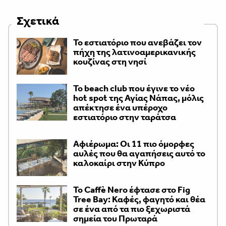
Σχετικά
Το εστιατόριο που ανεβάζει τον
πήχη της λατινοαμερικανικής
κουζίνας στη νησί
Το beach club που έγινε το νέο
hot spot της Αγίας Νάπας, μόλις
απέκτησε ένα υπέροχο
εστιατόριο στην ταράτσα
Αφιέρωμα: Οι 11 πιο όμορφες
αυλές που θα αγαπήσεις αυτό το
καλοκαίρι στην Κύπρο
Το Caffè Nero έφτασε στο Fig
Tree Bay: Καφές, φαγητό και θέα
σε ένα από τα πιο ξεχωριστά
σημεία του Πρωταρά