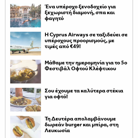
Ένα υπέροχο ξενοδοχείο για
ξεχωριστή διαμονή, σπα και
φαγητό
H Cyprus Airways σε ταξιδεύει σε
υπέροχους προορισμούς, με
τιμές από €49!
Μάθαμε την ημερομηνία για το 5ο
Φεστιβάλ Οφτού Κλέφτικου
Σου έχουμε τα καλύτερα στέκια
για οφτό!
Τη Δευτέρα απολαμβάνουμε
δωρεάν burger και μπίρα, στη
Λευκωσία