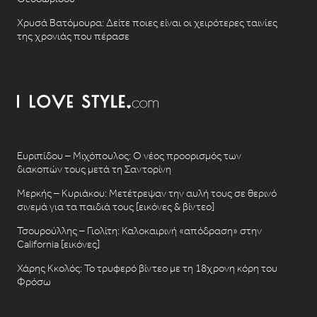
Χρυσά Βατόμουρα: Δείτε ποιες είναι οι χειρότερες ταινίες
της χρονιάς που πέρασε
Ευριπίδου – Μιχόπουλος: Ο νέος προορισμός των
διακοπών τους μετά τη Σαντορίνη
Μερκής – Κυριάκου: Μετέτρεψαν την αυλή τους σε θερινό
σινεμά για τα παιδιά τους [εικόνες & βίντεο]
Τσουρούλλης – Γιολίτη: Καλοκαιρινή «απόδραση» στην
California [εικόνες]
Χάρης Κκολός: Το τρυφερό βίντεο με τη 18χρονη κόρη του
Φρόσω