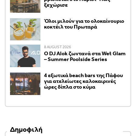
ξεχώρισε
Όλοι μιλούν για το ολοκαίνουριο
κοκτέιλ του Πρωταρά
8 AUGUST 2026
Ο DJ Alok ζωντανά στα Wet Glam
– Summer Poolside Series
4 εξωτικά beach bars της Πάφου
για ατελείωτες καλοκαιρινές
ώρες δίπλα στο κύμα
Δημοφιλή