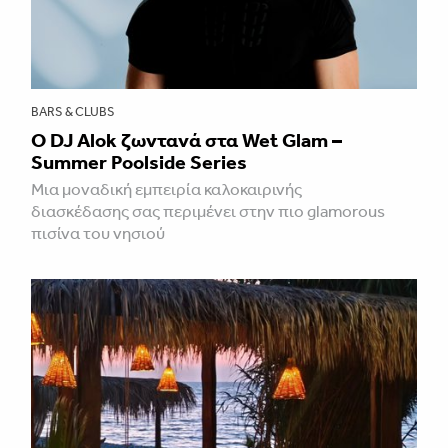
BARS & CLUBS
Ο DJ Alok ζωντανά στα Wet Glam –
Summer Poolside Series
Μια μοναδική εμπειρία καλοκαιρινής
διασκέδασης σας περιμένει στην πιο glamorous
πισίνα του νησιού