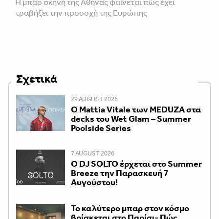
Η μπαρ σκηνή της Αθήνας φαίνεται πώς έχει
τραβήξει την προσοχή της Ευρώπης
Σχετικά
29 AUGUST 2026
Ο Mattia Vitale των MEDUZA στα
decks του Wet Glam – Summer
Poolside Series
7 AUGUST 2026
Ο DJ SOLTO έρχεται στο Summer
Breeze την Παρασκευή 7
Αυγούστου!
Το καλύτερο μπαρ στον κόσμο
βρίσκεται στο Παρίσι- Πώς