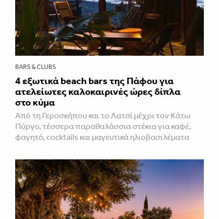
BARS & CLUBS
4 εξωτικά beach bars της Πάφου για
ατελείωτες καλοκαιρινές ώρες δίπλα
στο κύμα
Από τη Γεροσκήπου και το Λατσί μέχρι τον Κάτω
Πύργο, τέσσερα παραθαλάσσια στέκια για καφέ,
φαγητό, cocktails και μαγευτικά ηλιοβασιλέματα