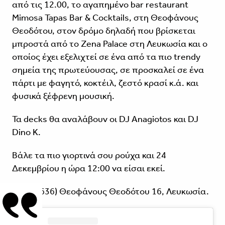
από τις 12.00, το αγαπημένο bar restaurant
Mimosa Tapas Bar & Cocktails, στη Θεοφάνους
Θεοδότου, στον δρόμο δηλαδή που βρίσκεται
μπροστά από το Zena Palace στη Λευκωσία και ο
οποίος έχει εξελιχτεί σε ένα από τα πιο trendy
σημεία της πρωτεύουσας, σε προσκαλεί σε ένα
πάρτι με φαγητό, κοκτέιλ, ζεστό κρασί κ.ά. και
φυσικά ξέφρενη μουσική.
Τα decks θα αναλάβουν οι DJ Anagiotos και DJ
Dino K.
Βάλε τα πιο γιορτινά σου ρούχα και 24
Δεκεμβρίου η ώρα 12:00 να είσαι εκεί.
(95964636) Θεοφάνους Θεοδότου 16, Λευκωσία.