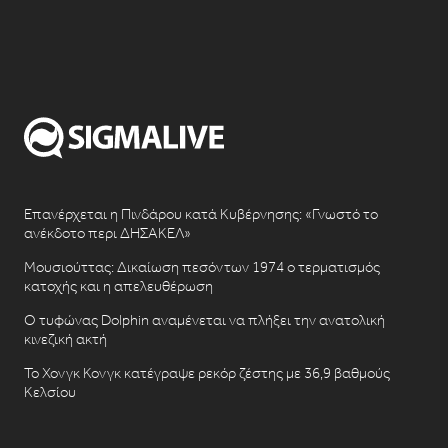
Επανέρχεται η Πινδάρου κατά Κυβέρνησης: «Γνωστό το
ανέκδοτο περι ΔΗΣΑΚΕΛ»
Μουσιούττας: Δικαίωση πεσόντων 1974 ο τερματισμός
κατοχής και η απελευθέρωση
Ο τυφώνας Dolphin αναμένεται να πλήξει την ανατολική
κινεζική ακτή
Το Χονγκ Κονγκ κατέγραψε ρεκόρ ζέστης με 36,9 βαθμούς
Κελσίου