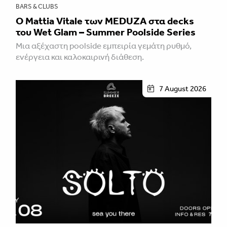
BARS & CLUBS
Ο Mattia Vitale των MEDUZA στα decks
του Wet Glam – Summer Poolside Series
Mια αξέχαστη poolside εμπειρία γεμάτη ρυθμό,
ενέργεια και καλοκαιρινή διάθεση.
7 August 2026