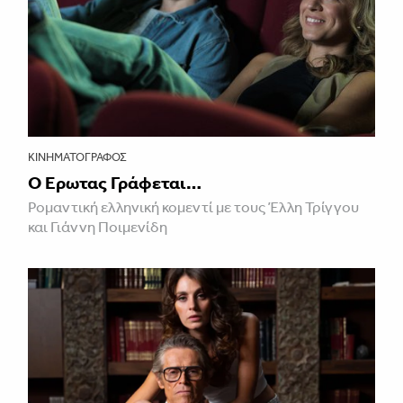
ΚΙΝΗΜΑΤΟΓΡΆΦΟΣ
Ο Έρωτας Γράφεται…
Ρομαντική ελληνική κομεντί με τους Έλλη Τρίγγου
και Γιάννη Ποιμενίδη