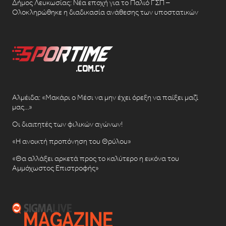
Δήμος Λευκωσίας: Νέα εποχή για το Παλιό ΓΣΠ –
Ολοκληρώθηκε η διαδικασία ανάθεσης των υποστατικών
Αλμέιδα: «Μακάρι ο Μέσι να μην έχει όρεξη να παίξει μαζί
μας…»
Οι διαιτητές των φιλικών αγώνων!
«Η ανοικτή προπόνηση του Θρύλου»
«Θα αλλάξει αρκετά προς το καλύτερο η εικόνα του
Αμμόχωστος Επιστροφής»