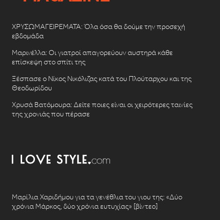
ΧΡΥΣΩΜΑΓΕΙΡΕΜΑΤΑ: Όλα όσα θα δούμε την προσεχή
εβδομάδα
Μαρινέλλα: Οι γιατροί απαγορεύουν αυστηρά κάθε
επίσκεψη στο σπίτι της
Ξέσπασε ο Νίκος Νικόλιζας κατά του Πλούταρχου και της
Θεοδωρίδου
Χρυσά Βατόμουρα: Δείτε ποιες είναι οι χειρότερες ταινίες
της χρονιάς που πέρασε
Μαρίλια Χαριδήμου για τα γενέθλια του γιου της: «Δύο
χρόνια Μάρκος, δύο χρόνια ευτυχίας» [βίντεο]