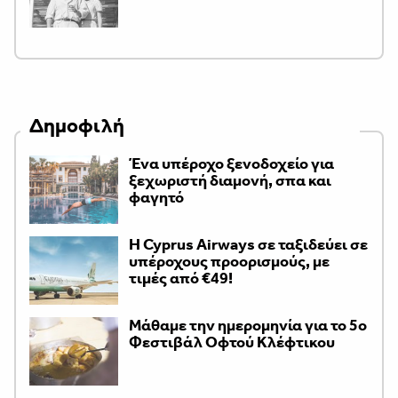
Δημοφιλή
Ένα υπέροχο ξενοδοχείο για
ξεχωριστή διαμονή, σπα και
φαγητό
H Cyprus Airways σε ταξιδεύει σε
υπέροχους προορισμούς, με
τιμές από €49!
Μάθαμε την ημερομηνία για το 5ο
Φεστιβάλ Οφτού Κλέφτικου