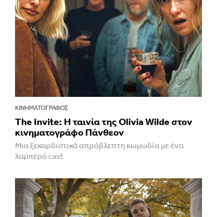
ΚΙΝΗΜΑΤΟΓΡΆΦΟΣ
The Invite: Η ταινία της Olivia Wilde στον
κινηματογράφο Πάνθεον
Μια ξεκαρδιστικά απρόβλεπτη κωμωδία με ένα
λαμπερό cast