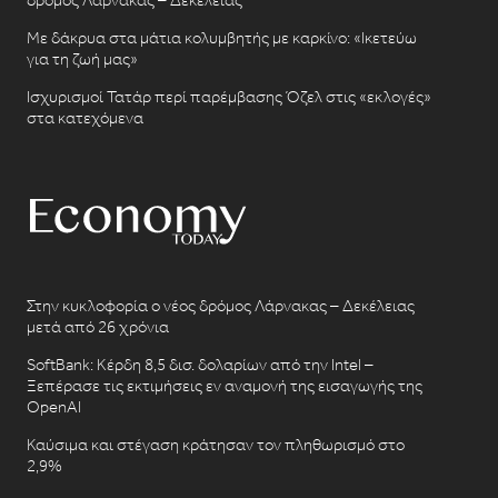
δρόμος Λάρνακας – Δεκέλειας
Με δάκρυα στα μάτια κολυμβητής με καρκίνο: «Ικετεύω
για τη ζωή μας»
Ισχυρισμοί Τατάρ περί παρέμβασης Όζελ στις «εκλογές»
στα κατεχόμενα
Στην κυκλοφορία ο νέος δρόμος Λάρνακας – Δεκέλειας
μετά από 26 χρόνια
SoftBank: Κέρδη 8,5 δισ. δολαρίων από την Intel –
Ξεπέρασε τις εκτιμήσεις εν αναμονή της εισαγωγής της
OpenAI
Καύσιμα και στέγαση κράτησαν τον πληθωρισμό στο
2,9%