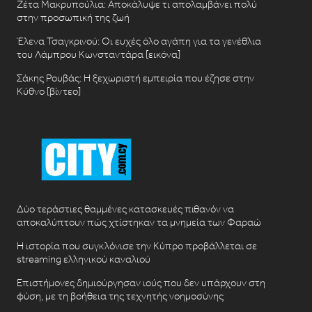
Ζέτα Μακρυπούλια: Αποκάλυψε τι απολαμβάνει πολύ
στην προσωπική της ζωή
Έλενα Τσαγκρινού: Οι ευχές όλο αγάπη για τα γενέθλια
του Λάμπρου Κωνσταντάρα [εικόνα]
Σάκης Ρουβάς: Η ξεχωριστή εμπειρία που έζησε στην
Κύθνο [βίντεο]
Δύο τεράστιες θαμμένες κατασκευές πιθανόν να
αποκαλύπτουν πώς χτίστηκαν τα μνημεία των Φαραώ
Η ιστορία που συγκλόνισε την Κύπρο προβάλλεται σε
streaming ελληνικού καναλιού
Επιστήμονες δημιούργησαν ιούς που δεν υπάρχουν στη
φύση, με τη βοήθεια της τεχνητής νοημοσύνης