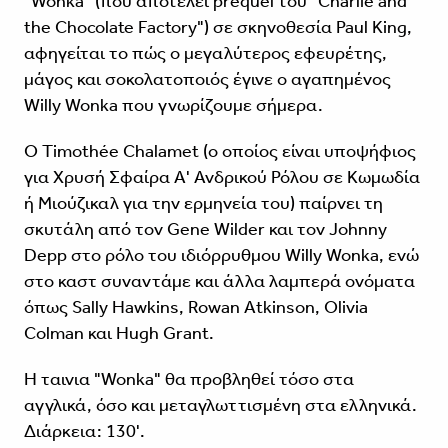
"Wonka" (που αποτελεί prequel του "Charlie and
the Chocolate Factory") σε σκηνοθεσία Paul King,
αφηγείται το πώς ο μεγαλύτερος εφευρέτης,
μάγος και σοκολατοποιός έγινε ο αγαπημένος
Willy Wonka που γνωρίζουμε σήμερα.
Ο Timothée Chalamet (ο οποίος είναι υποψήφιος
για Χρυσή Σφαίρα Α' Ανδρικού Ρόλου σε Κωμωδία
ή Μιούζικαλ για την ερμηνεία του) παίρνει τη
σκυτάλη από τον Gene Wilder και τον Johnny
Depp στο ρόλο του ιδιόρρυθμου Willy Wonka, ενώ
στο καστ συναντάμε και άλλα λαμπερά ονόματα
όπως Sally Hawkins, Rowan Atkinson, Olivia
Colman και Hugh Grant.
Η ταινια "Wonka" θα προβληθεί τόσο στα
αγγλικά, όσο και μεταγλωττισμένη στα ελληνικά.
Διάρκεια: 130'.