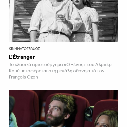
ΚΙΝΗΜΑΤΟΓΡΆΦΟΣ
L’Étranger
Το κλασικό αριστούργημα «Ο Ξένος» του Αλμπέρ
Καμύ μεταφέρεται στη μεγάλη οθόνη από τον
François Ozon