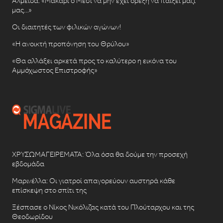
Αλμέιδα: «Μακάρι ο Μέσι να μην έχει όρεξη να παίξει μαζί
μας…»
Οι διαιτητές των φιλικών αγώνων!
«Η ανοικτή προπόνηση του Θρύλου»
«Θα αλλάξει αρκετά προς το καλύτερο η εικόνα του
Αμμόχωστος Επιστροφής»
ΧΡΥΣΩΜΑΓΕΙΡΕΜΑΤΑ: Όλα όσα θα δούμε την προσεχή
εβδομάδα
Μαρινέλλα: Οι γιατροί απαγορεύουν αυστηρά κάθε
επίσκεψη στο σπίτι της
Ξέσπασε ο Νίκος Νικόλιζας κατά του Πλούταρχου και της
Θεοδωρίδου