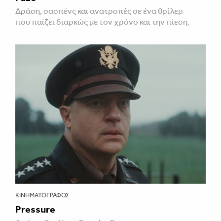
Δράση, σασπένς και ανατροπές σε ένα θρίλερ
που παίζει διαρκώς με τον χρόνο και την πίεση.
ΚΙΝΗΜΑΤΟΓΡΆΦΟΣ
Pressure