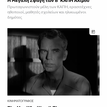
Η Μεγάλη Σφαγή των Β’ ΚΑΠΗ Αλίμου
Πρωταγωνιστούν μέλη των ΚΑΠΗ, ερασιτέχνες
ηθοποιοί, μαθητές σχολείων και ηλικιωμένοι
δημότες
ΚΙΝΗΜΑΤΟΓΡΆΦΟΣ