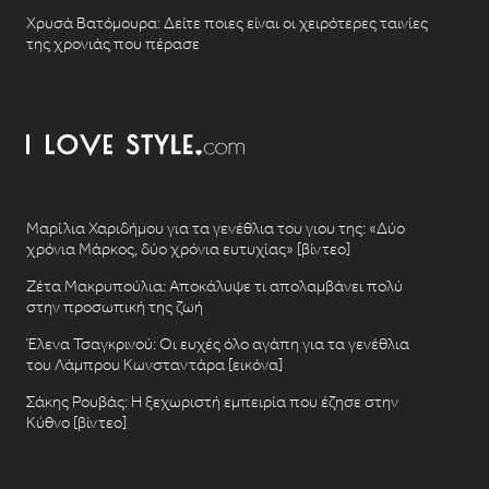
Χρυσά Βατόμουρα: Δείτε ποιες είναι οι χειρότερες ταινίες
της χρονιάς που πέρασε
Μαρίλια Χαριδήμου για τα γενέθλια του γιου της: «Δύο
χρόνια Μάρκος, δύο χρόνια ευτυχίας» [βίντεο]
Ζέτα Μακρυπούλια: Αποκάλυψε τι απολαμβάνει πολύ
στην προσωπική της ζωή
Έλενα Τσαγκρινού: Οι ευχές όλο αγάπη για τα γενέθλια
του Λάμπρου Κωνσταντάρα [εικόνα]
Σάκης Ρουβάς: Η ξεχωριστή εμπειρία που έζησε στην
Κύθνο [βίντεο]