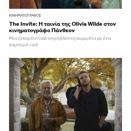
ΚΙΝΗΜΑΤΟΓΡΆΦΟΣ
The Invite: Η ταινία της Olivia Wilde στον
κινηματογράφο Πάνθεον
Μια ξεκαρδιστικά απρόβλεπτη κωμωδία με ένα
λαμπερό cast