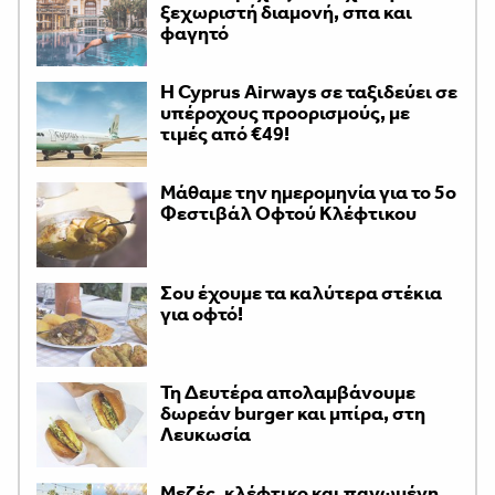
ξεχωριστή διαμονή, σπα και
φαγητό
H Cyprus Airways σε ταξιδεύει σε
υπέροχους προορισμούς, με
τιμές από €49!
Μάθαμε την ημερομηνία για το 5ο
Φεστιβάλ Οφτού Κλέφτικου
Σου έχουμε τα καλύτερα στέκια
για οφτό!
Τη Δευτέρα απολαμβάνουμε
δωρεάν burger και μπίρα, στη
Λευκωσία
Μεζές, κλέφτικο και παγωμένη