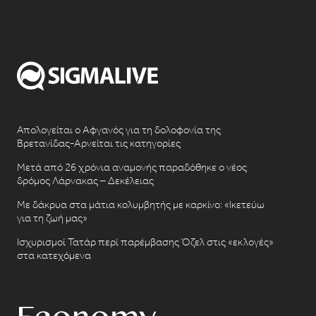
Απολογείται ο Αφγανός για τη δολοφονία της
Βρετανίδας-Αρνείται τις κατηγορίες
Μετά από 26 χρόνια αναμονής παραδόθηκε ο νέος
δρόμος Λάρνακας – Δεκέλειας
Με δάκρυα στα μάτια κολυμβητής με καρκίνο: «Ικετεύω
για τη ζωή μας»
Ισχυρισμοί Τατάρ περί παρέμβασης Όζελ στις «εκλογές»
στα κατεχόμενα