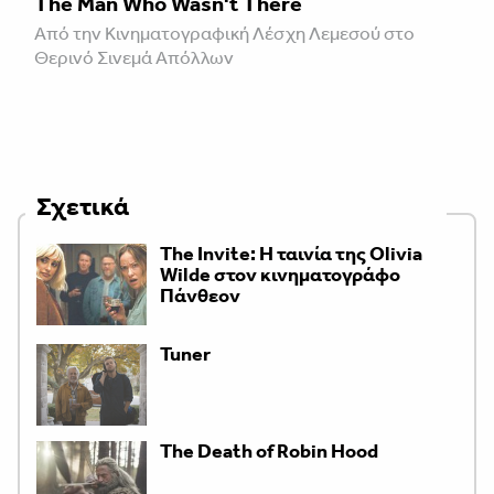
The Man Who Wasn't There
Από την Κινηματογραφική Λέσχη Λεμεσού στο
Θερινό Σινεμά Απόλλων
Σχετικά
The Invite: Η ταινία της Olivia
Wilde στον κινηματογράφο
Πάνθεον
Tuner
The Death of Robin Hood