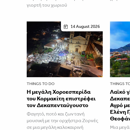
γιορτή του χωριού
14 August 2026
THINGS TO DO
THINGS T
Η μεγάλη Χοροεσπερίδα
Λαϊκό γ
του Κορμακίτη επιστρέφει
Δεκαπε
τον Δεκαπενταύγουστο
Αγρό μ
Ελένη Γ
Φαγητό, ποτό και ζωντανή
Θεοφά
μουσική με την ορχήστρα Ζορνές
σε μια μεγάλη καλοκαιρινή
Μια μεγά