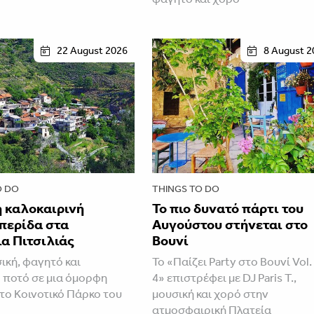
22 August 2026
8 August 2
O DO
THINGS TO DO
 καλοκαιρινή
Το πιο δυνατό πάρτι του
περίδα στα
Αυγούστου στήνεται στο
α Πιτσιλιάς
Βουνί
ική, φαγητό και
Το «Παίζει Party στο Βουνί Vol.
 ποτό σε μια όμορφη
4» επιστρέφει με DJ Paris T.,
το Κοινοτικό Πάρκο του
μουσική και χορό στην
ατμοσφαιρική Πλατεία