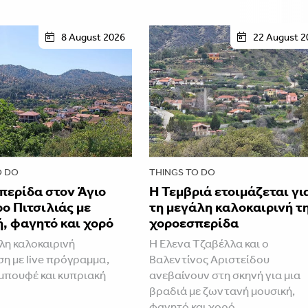
8 August 2026
22 August 2
O DO
THINGS TO DO
περίδα στον Άγιο
Η Τεμβριά ετοιμάζεται γι
ο Πιτσιλιάς με
τη μεγάλη καλοκαιρινή τ
, φαγητό και χορό
χοροεσπερίδα
λη καλοκαιρινή
Η Έλενα Τζαβέλλα και ο
η με live πρόγραμμα,
Βαλεντίνος Αριστείδου
μπουφέ και κυπριακή
ανεβαίνουν στη σκηνή για μια
βραδιά με ζωντανή μουσική,
φαγητό και χορό