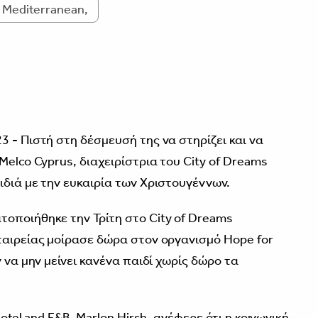
 Mediterranean,
3
23
-
Πιστή στη δέσμευσή της να στηρίζει και να
Melco Cyprus, διαχειρίστρια του City of Dreams
ιδιά με την ευκαιρία των Χριστουγέννων.
οποιήθηκε την Τρίτη στο City of Dreams
ταιρείας μοίρασε δώρα στον οργανισμό Hope for
 να μην μείνει κανένα παιδί χωρίς δώρο τα
otel and F&B, Marlon Hirsh, ανέφερε ότι η κοινωνική