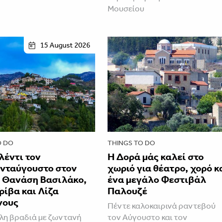
Μουσείου
15 August 2026
O DO
THINGS TO DO
λέντι τον
Η Δορά μάς καλεί στο
νταύγουστο στον
χωριό για θέατρο, χορό κ
ε Θανάση Βασιλάκο,
ένα μεγάλο Φεστιβάλ
ρίβα και Λίζα
Παλουζέ
νους
Πέντε καλοκαιρινά ραντεβού
λη βραδιά με ζωντανή
τον Αύγουστο και τον