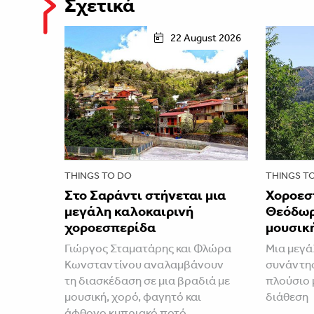
Σχετικά
22 August 2026
THINGS TO DO
THINGS T
Στο Σαράντι στήνεται μια
Χοροεσ
μεγάλη καλοκαιρινή
Θεόδωρ
χοροεσπερίδα
μουσική
Γιώργος Σταματάρης και Φλώρα
Μια μεγά
Κωνσταντίνου αναλαμβάνουν
συνάντησ
τη διασκέδαση σε μια βραδιά με
πλούσιο 
μουσική, χορό, φαγητό και
διάθεση
άφθονο κυπριακό ποτό