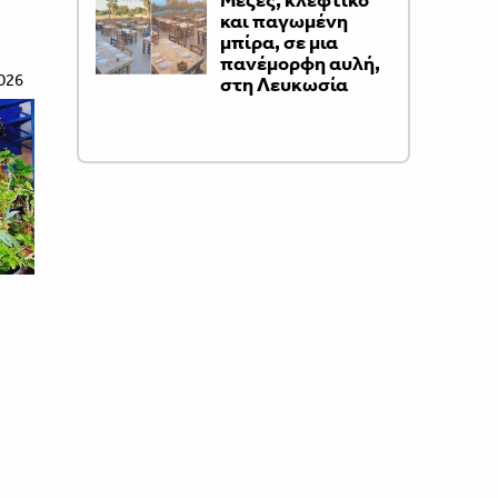
Μεζές, κλέφτικο
και παγωμένη
μπίρα, σε μια
πανέμορφη αυλή,
026
στη Λευκωσία