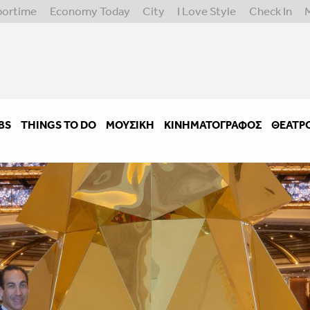
portime
Economy Today
City
I Love Style
Check In
BS
THINGS TO DO
ΜΟΥΣΙΚΉ
ΚΙΝΗΜΑΤΟΓΡΆΦΟΣ
ΘΈΑΤΡ