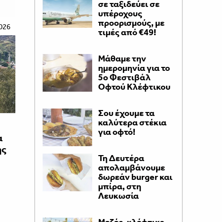
σε ταξιδεύει σε
υπέροχους
προορισμούς, με
026
τιμές από €49!
Μάθαμε την
ημερομηνία για το
5ο Φεστιβάλ
Οφτού Κλέφτικου
Σου έχουμε τα
καλύτερα στέκια
για οφτό!
α
ης
Τη Δευτέρα
απολαμβάνουμε
δωρεάν burger και
μπίρα, στη
Λευκωσία