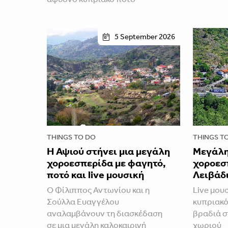
5 September 2026
THINGS TO DO
THINGS T
Η Αψιού στήνει μια μεγάλη
Μεγάλη
χοροεσπερίδα με φαγητό,
χοροεσ
ποτό και live μουσική
Λειβάδι
Ο Φίλιππος Αντωνίου και η
Live μουσ
Σούλλα Ευαγγέλου
κυπριακό
αναλαμβάνουν τη διασκέδαση
βραδιά σ
σε μια μεγάλη καλοκαιρινή
χωριού