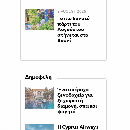
8 AUGUST 2026
Το πιο δυνατό
πάρτι του
Αυγούστου
στήνεται στο
Βουνί
Δημοφιλή
Ένα υπέροχο
ξενοδοχείο για
ξεχωριστή
διαμονή, σπα και
φαγητό
H Cyprus Airways