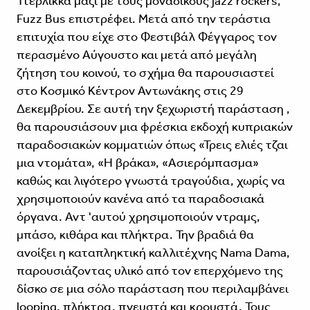
Ττερλικκά μαζί με τους μοναδικούς jazz rockers,
Fuzz Bus επιστρέφει. Μετά από την τεράστια
επιτυχία που είχε στο Φεστιβάλ Φέγγαρος τον
περασμένο Αύγουστο και μετά από μεγάλη
ζήτηση του κοινού, το σχήμα θα παρουσιαστεί
στο Κοσμικό Κέντρον Αντωνάκης στις 29
Δεκεμβρίου. Σε αυτή την ξεχωριστή παράσταση ,
θα παρουσιάσουν μια φρέσκια εκδοχή κυπριακών
παραδοσιακών κομματιών όπως «Τρεις ελιές τζαι
μια ντομάτα», «Η βράκα», «Ασιερόμπασμα»
καθώς και λιγότερο γνωστά τραγούδια, χωρίς να
χρησιμοποιούν κανένα από τα παραδοσιακά
όργανα. Αντ 'αυτού χρησιμοποιούν ντραμς,
μπάσο, κιθάρα και πλήκτρα. Την βραδιά θα
ανοίξει η καταπληκτική καλλιτέχνης Nama Dama,
παρουσιάζοντας υλικό από τον επερχόμενο της
δίσκο σε μια σόλο παράσταση που περιλαμβάνει
looping, πλήκτρα, πνευστά και κρουστά. Τους