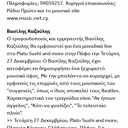
Πληροφορίες: 99059257. Χορηγοί επικοινωνίας:
Ράδιο Πρώτο και το μουσικό site
www.music.net.cy.
Βασίλης Καζούλης
O τραγουδοποιός και ερμηνευτής Βασίλης
Καζούλης θα εμφανιστεί για ένα μοναδικό live
στο Plato Sushi and more στην Πάφο την Τετάρτη
27 Δεκεμβρίου. Ο Βασίλης Καζούλης έχει
καταφέρει να δημιουργήσει ένα ξεχωριστό
μουσικό ύφος. Με την μπαλάντα να κυριαρχεί, με
εμφανείς τις επιρροές από τους μουσικούς του
"συγγενείς", όπως ο ίδιος αποκαλεί τους Beatles.
Χαρακτηριστικά του τραγούδια είναι "Αν ήσουν
άγγελος", "Κάτι να γυαλίζει", "Το τελευταίο
πλοίο’’.
>> Τετάρτη 27 Δεκεμβρίου, Plato Sushi and more,
Πλατεία Κένεντυ, Γλάδστωνος, Πάφος. Για