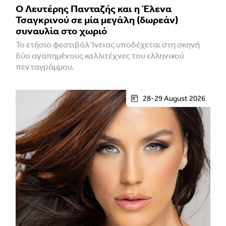
Ο Λευτέρης Πανταζής και η Έλενα
Τσαγκρινού σε μία μεγάλη (δωρεάν)
συναυλία στο χωριό
Το ετήσιο φεστιβάλ Ίνειας υποδέχεται στη σκηνή
δύο αγαπημένους καλλιτέχνες του ελληνικού
πενταγράμμου.
28-29 August 2026