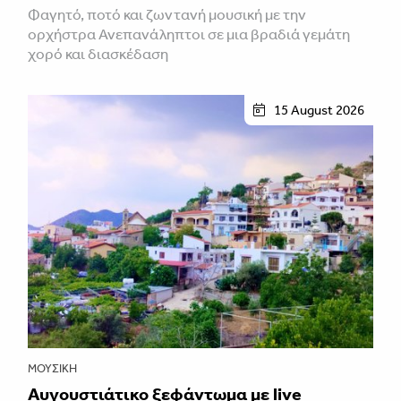
Φαγητό, ποτό και ζωντανή μουσική με την
ορχήστρα Ανεπανάληπτοι σε μια βραδιά γεμάτη
χορό και διασκέδαση
15 August 2026
ΜΟΥΣΙΚΉ
Αυγουστιάτικο ξεφάντωμα με live