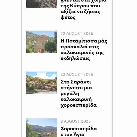
της Κύπρου που
αξίζει να ζήσεις
φέτος
22 AUGUST 2026
Η Ποταμίτισσα μάς
προσκαλεί στις
καλοκαιρινές της
εκδηλώσεις
22 AUGUST 2026
Στο Σαράντι
στήνεται μια
μεγάλη
καλοκαιρινή
χοροεσπερίδα
8 AUGUST 2026
Χοροεσπερίδα
στον Άγιο