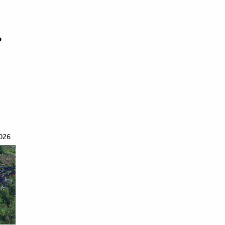
ό
026