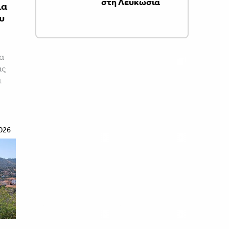
στη Λευκωσία
ια
υ
τα
ας
ι
026