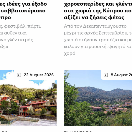
ς ιδέες για έξοδο
χοροεσπερίδες και γλέντ
ο σαββατοκύριακο
στα χωριά της Κύπρου πο
ύπρο
αξίζει να ζήσεις φέτος
ς, φεστιβάλ, πάρτι,
Από τον Δεκαπενταύγουστο
αι αυθεντικά
μέχρι τις αρχές Σεπτεμβρίου, 
ινά γλέντια μάς
χωριά στήνουν τραπέζια και μ
 έξω
καλούν για μουσική, φαγητό κα
χορό
22 August 2026
8 August 2