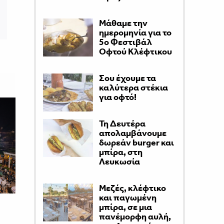
Μάθαμε την
ημερομηνία για το
5ο Φεστιβάλ
Οφτού Κλέφτικου
Σου έχουμε τα
καλύτερα στέκια
για οφτό!
Τη Δευτέρα
απολαμβάνουμε
δωρεάν burger και
μπίρα, στη
Λευκωσία
Μεζές, κλέφτικο
και παγωμένη
μπίρα, σε μια
πανέμορφη αυλή,