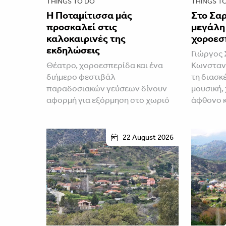
THINGS TO DO
THINGS T
Η Ποταμίτισσα μάς
Στο Σαρ
προσκαλεί στις
μεγάλη
καλοκαιρινές της
χοροεσ
εκδηλώσεις
Γιώργος 
Θέατρο, χοροεσπερίδα και ένα
Κωνσταν
διήμερο φεστιβάλ
τη διασκ
παραδοσιακών γεύσεων δίνουν
μουσική,
αφορμή για εξόρμηση στο χωριό
άφθονο 
22 August 2026