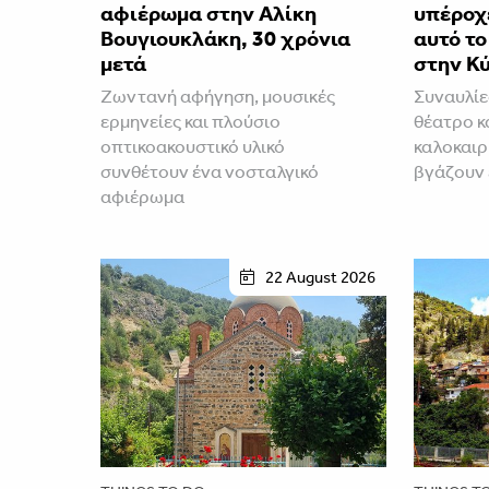
αφιέρωμα στην Αλίκη
υπέροχε
Βουγιουκλάκη, 30 χρόνια
αυτό τ
μετά
στην Κ
Ζωντανή αφήγηση, μουσικές
Συναυλίε
ερμηνείες και πλούσιο
θέατρο κ
οπτικοακουστικό υλικό
καλοκαιρ
συνθέτουν ένα νοσταλγικό
βγάζουν
αφιέρωμα
22 August 2026