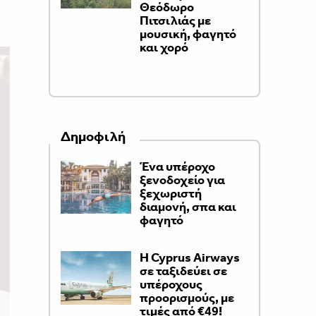
Θεόδωρο
Πιτσιλιάς με
μουσική, φαγητό
και χορό
Δημοφιλή
Ένα υπέροχο
ξενοδοχείο για
ξεχωριστή
διαμονή, σπα και
φαγητό
H Cyprus Airways
σε ταξιδεύει σε
υπέροχους
προορισμούς, με
τιμές από €49!