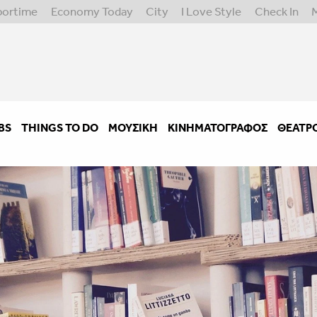
portime
Economy Today
City
I Love Style
Check In
BS
THINGS TO DO
ΜΟΥΣΙΚΉ
ΚΙΝΗΜΑΤΟΓΡΆΦΟΣ
ΘΈΑΤΡ