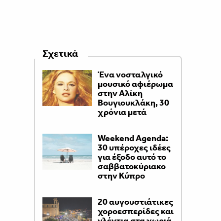
Σχετικά
Ένα νοσταλγικό
μουσικό αφιέρωμα
στην Αλίκη
Βουγιουκλάκη, 30
χρόνια μετά
Weekend Agenda:
30 υπέροχες ιδέες
για έξοδο αυτό το
σαββατοκύριακο
στην Κύπρο
20 αυγουστιάτικες
χοροεσπερίδες και
γλέντια στα χωριά