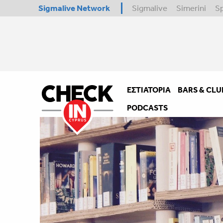
Sigmalive Network
Sigmalive
Simerini
S
ΕΣΤΙΑΤΌΡΙΑ
BARS & CLU
PODCASTS