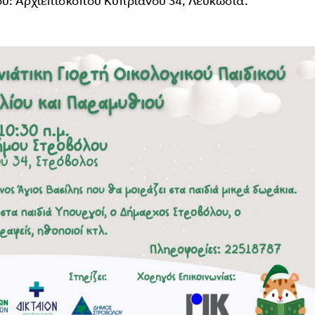
ου: Aρχιεπισκόπου Κυπριανού 34, Λευκωσία.