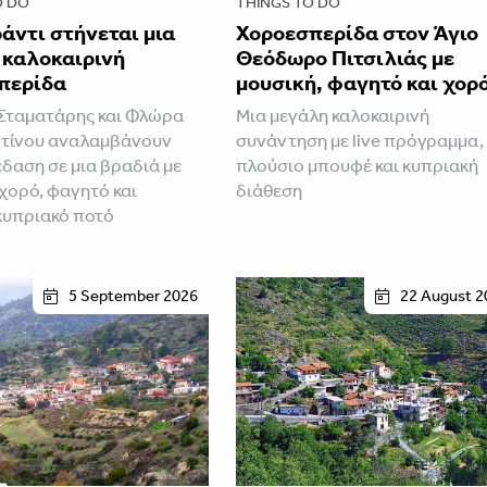
O DO
THINGS TO DO
άντι στήνεται μια
Χοροεσπερίδα στον Άγιο
 καλοκαιρινή
Θεόδωρο Πιτσιλιάς με
περίδα
μουσική, φαγητό και χορ
Σταματάρης και Φλώρα
Μια μεγάλη καλοκαιρινή
τίνου αναλαμβάνουν
συνάντηση με live πρόγραμμα,
έδαση σε μια βραδιά με
πλούσιο μπουφέ και κυπριακή
 χορό, φαγητό και
διάθεση
κυπριακό ποτό
5 September 2026
22 August 2