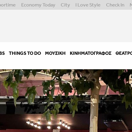
portime
Economy Today
City
I Love Style
Check In
BS
THINGS TO DO
ΜΟΥΣΙΚΉ
ΚΙΝΗΜΑΤΟΓΡΆΦΟΣ
ΘΈΑΤΡ