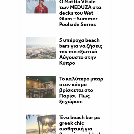
Ο Mattia Vitale
των MEDUZA στα
decks του Wet
Glam – Summer
Poolside Series
5 υπέροχα beach
bars για να ζήσεις
τον πιο εξωτικό
Αύγουστο στην
Κύπρο
Το καλύτερο μπαρ
στον κόσμο
βρίσκεται στο
Παρίσι- Πώς
ξεχώρισε
Ένα beach bar με
greek chic
αισθητική για