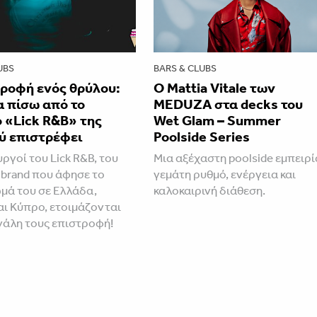
UBS
BARS & CLUBS
τροφή ενός θρύλου:
Ο Mattia Vitale των
α πίσω από το
MEDUZA στα decks του
 «Lick R&B» της
Wet Glam – Summer
ύ επιστρέφει
Poolside Series
ργοί του Lick R&B, του
Mια αξέχαστη poolside εμπειρί
 brand που άφησε το
γεμάτη ρυθμό, ενέργεια και
ά του σε Ελλάδα,
καλοκαιρινή διάθεση.
αι Κύπρο, ετοιμάζονται
εγάλη τους επιστροφή!