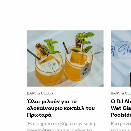
BARS & CLUBS
BARS & CL
Όλοι μιλούν για το
Ο DJ Al
ολοκαίνουριο κοκτέιλ του
Wet Gl
Πρωταρά
Poolsid
Ένα σημαντικό βήμα στην κοινή
Μια μονα
προσπάθεια για την ανάδειξη
καλοκαιρ