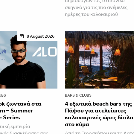
δημιουργώντας το ιδανικό
σκηνικό για τις πιο ανέμελες
ημέρες του καλοκαιριού
8 August 2026
UBS
BARS & CLUBS
ok ζωντανά στα
4 εξωτικά beach bars της
am – Summer
Πάφου για ατελείωτες
e Series
καλοκαιρινές ώρες δίπλα
στο κύμα
δική εμπειρία
ινής διασκέδασης σας
Από τη Γεροσκήπου και το Λατ