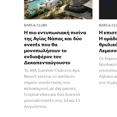
BARS & CLUBS
BARS & CL
Η πιο εντυπωσιακή πισίνα
Η επισ
της Αγίας Νάπας και δύο
Η ομάδ
events που θα
θρυλικό
μονοπωλήσουν το
Λεμεσο
ενδιαφέρον τον
Οι δημιου
Δεκαπενταύγουστο
θρυλικού
Το AYA Summer Club στο Aya
αποτύπωμ
Resort γίνεται το απόλυτο
Λίβανο κ
σημείο συνάντησης του
για τη μ
καλοκαιριού, με day passes,
tropical vibes και δύο δυνατά
μουσικά events στις 14 και 15
Αυγούστου.