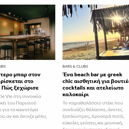
UBS
BARS & CLUBS
ύτερο μπαρ στον
Ένα beach bar με greek
ρίσκεται στο
chic αισθητική για βουτιέ
- Πώς ξεχώρισε
cocktails και ατελείωτο
καλοκαίρι
De Vie στη συνοικία
έι του Παρισιού
Το παραθαλάσσιο στέκι που
ι για τα καινοτόμα
συνδυάζει θάλασσα, άνετες
ου, αν και άνοιξε μόλις
ξαπλώστρες, δροσερά ποτά,
εύκολες γεύσεις και μουσική,