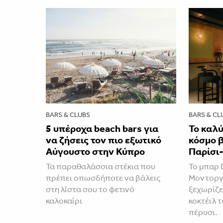
BARS & CLUBS
BARS & CL
5 υπέροχα beach bars για
Το καλ
να ζήσεις τον πιο εξωτικό
κόσμο β
Αύγουστο στην Κύπρο
Παρίσι
Τα παραθαλάσσια στέκια που
Το μπαρ 
πρέπει οπωσδήποτε να βάλεις
Μοντοργκ
στη λίστα σου το φετινό
ξεχωρίζε
καλοκαίρι
κοκτέιλ τ
πέρυσι.