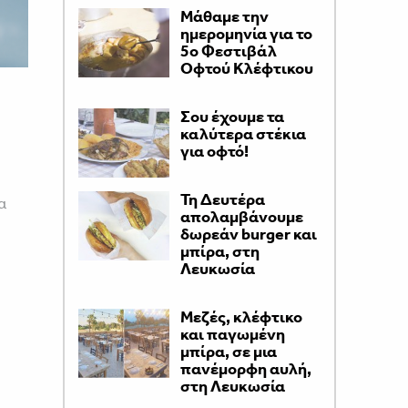
Μάθαμε την
ημερομηνία για το
5ο Φεστιβάλ
Οφτού Κλέφτικου
Σου έχουμε τα
καλύτερα στέκια
για οφτό!
Τη Δευτέρα
α
απολαμβάνουμε
δωρεάν burger και
μπίρα, στη
Λευκωσία
Μεζές, κλέφτικο
και παγωμένη
μπίρα, σε μια
πανέμορφη αυλή,
στη Λευκωσία