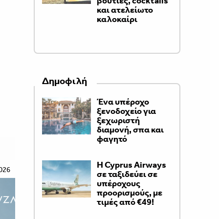
βουτιές, cocktails
και ατελείωτο
καλοκαίρι
Δημοφιλή
Ένα υπέροχο
ξενοδοχείο για
ξεχωριστή
διαμονή, σπα και
φαγητό
H Cyprus Airways
026
σε ταξιδεύει σε
υπέροχους
προορισμούς, με
τιμές από €49!