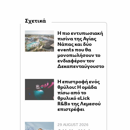
Σχετικά
Η πιο εντυπωσιακή
πισίνα της Αγίας
Νάπας και δύο
events που θα
μονοπωλήσουν το
ενδιαφέρον τον
Δεκαπενταύγουστο
Η επιστροφή ενός
θρύλου: Η ομάδα
πίσω από το
θρυλικό «Lick
R&B» της Λεμεσού
επιστρέφει
29 AUGUST 2026