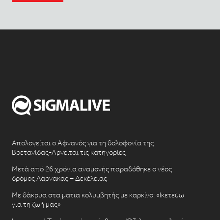
Απολογείται ο Αφγανός για τη δολοφονία της
Βρετανίδας-Αρνείται τις κατηγορίες
Μετά από 26 χρόνια αναμονής παραδόθηκε ο νέος
δρόμος Λάρνακας – Δεκέλειας
Με δάκρυα στα μάτια κολυμβητής με καρκίνο: «Ικετεύω
για τη ζωή μας»