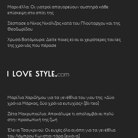
Μαρινέλλα: Οι γιατροί απαγορεύουν αυστηρά κάθε
επίσκεψη στο σπίτι της
Ξέσπασε ο Νίκος Νικόλιζας κατά του Πλούταρχου και της
Θεοδωρίδου
Χρυσά Βατόμουρα: Δείτε ποιες είναι οι χειρότερες ταινίες
της χρονιάς που πέρασε
Μαρίλια Χαριδήμου για τα γενέθλια του γιου της: «Δύο
χρόνια Μάρκος, δύο χρόνια ευτυχίας» [βίντεο]
Ζέτα Μακρυπούλια: Αποκάλυψε τι απολαμβάνει πολύ
στην προσωπική της ζωή
Έλενα Τσαγκρινού: Οι ευχές όλο αγάπη για τα γενέθλια
του Λάμπρου Κωνσταντάρα [εικόνα]