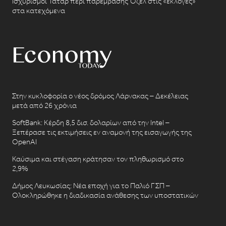
Ισχυρισμοί Τατάρ περί παρέμβασης Όζελ στις «εκλογές»
στα κατεχόμενα
Στην κυκλοφορία ο νέος δρόμος Λάρνακας – Δεκέλειας
μετά από 26 χρόνια
SoftBank: Κέρδη 8,5 δισ. δολαρίων από την Intel –
Ξεπέρασε τις εκτιμήσεις εν αναμονή της εισαγωγής της
OpenAI
Καύσιμα και στέγαση κράτησαν τον πληθωρισμό στο
2,9%
Δήμος Λευκωσίας: Νέα εποχή για το Παλιό ΓΣΠ –
Ολοκληρώθηκε η διαδικασία ανάθεσης των υποστατικών