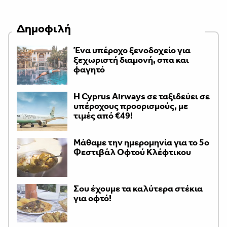
Δημοφιλή
Ένα υπέροχο ξενοδοχείο για
ξεχωριστή διαμονή, σπα και
φαγητό
H Cyprus Airways σε ταξιδεύει σε
υπέροχους προορισμούς, με
τιμές από €49!
Μάθαμε την ημερομηνία για το 5ο
Φεστιβάλ Οφτού Κλέφτικου
Σου έχουμε τα καλύτερα στέκια
για οφτό!