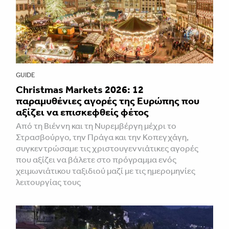
GUIDE
Christmas Markets 2026: 12
παραμυθένιες αγορές της Ευρώπης που
αξίζει να επισκεφθείς φέτος
Από τη Βιέννη και τη Νυρεμβέργη μέχρι το
Στρασβούργο, την Πράγα και την Κοπεγχάγη,
συγκεντρώσαμε τις χριστουγεννιάτικες αγορές
που αξίζει να βάλετε στο πρόγραμμα ενός
χειμωνιάτικου ταξιδιού μαζί με τις ημερομηνίες
λειτουργίας τους