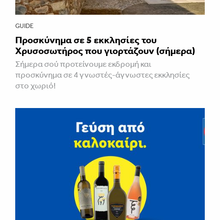
GUIDE
Προσκύνημα σε 5 εκκλησίες του
Χρυσοσωτήρος που γιορτάζουν (σήμερα)
Σήμερα σού προτείνουμε εκδρομή και
προσκύνημα σε 4 γνωστές-άγνωστες εκκλησίες
στο χωριό!