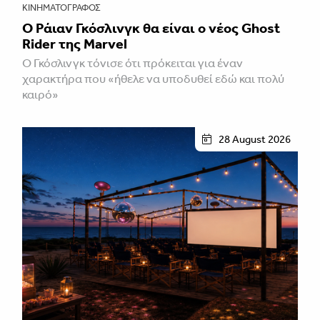
ΚΙΝΗΜΑΤΟΓΡΆΦΟΣ
Ο Ράιαν Γκόσλινγκ θα είναι ο νέος Ghost
Rider της Marvel
Ο Γκόσλινγκ τόνισε ότι πρόκειται για έναν
χαρακτήρα που «ήθελε να υποδυθεί εδώ και πολύ
καιρό»
28 August 2026