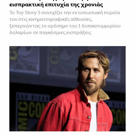
εισπρακτική επιτυχία της χρονιάς
Το Toy Story 5 συνεχίζει την εντυπωσιακή πορεία
του στις κινηματογραφικές αίθουσες,
ξεπερνώντας το ορόσημο του 1 δισεκατομμυρίου
δολαρίων σε παγκόσμιες εισπράξεις