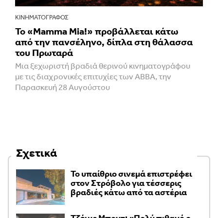
ΚΙΝΗΜΑΤΟΓΡΆΦΟΣ
Το «Mamma Mia!» προβάλλεται κάτω
από την πανσέληνο, δίπλα στη θάλασσα
του Πρωταρά
Μια ξεχωριστή βραδιά θερινού κινηματογράφου
με τις διαχρονικές επιτυχίες των ABBA, την
Παρασκευή 28 Αυγούστου
Σχετικά
Το υπαίθριο σινεμά επιστρέφει
στον Στρόβολο για τέσσερις
βραδιές κάτω από τα αστέρια
Τζέιμς Μποντ: «Πολύ πιθανό ο