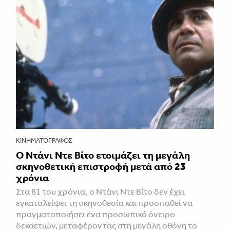
ΚΙΝΗΜΑΤΟΓΡΆΦΟΣ
Ο Ντάνι Ντε Βίτο ετοιμάζει τη μεγάλη
σκηνοθετική επιστροφή μετά από 23
χρόνια
Στα 81 του χρόνια, ο Ντάνι Ντε Βίτο δεν έχει
εγκαταλείψει τη σκηνοθεσία και προσπαθεί να
πραγματοποιήσει ένα προσωπικό όνειρο
δεκαετιών, μεταφέροντας στη μεγάλη οθόνη το