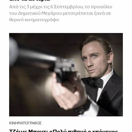
Από τις 3 μέχρι τις 6 Σεπτεμβρίου, το προαύλιο
του Δημοτικού Μεγάρου μετατρέπεται ξανά σε
θερινό κινηματογράφο
ΚΙΝΗΜΑΤΟΓΡΆΦΟΣ
Τζέιμς Μποντ: «Πολύ πιθανό ο επόμενος