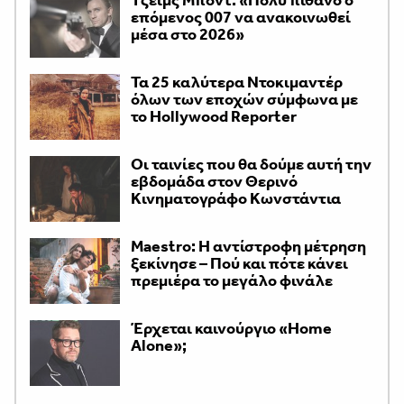
επόμενος 007 να ανακοινωθεί
μέσα στο 2026»
Τα 25 καλύτερα Ντοκιμαντέρ
όλων των εποχών σύμφωνα με
το Hollywood Reporter
Οι ταινίες που θα δούμε αυτή την
εβδομάδα στον Θερινό
Κινηματογράφο Κωνστάντια
Maestro: Η αντίστροφη μέτρηση
ξεκίνησε – Πού και πότε κάνει
πρεμιέρα το μεγάλο φινάλε
Έρχεται καινούργιο «Home
Alone»;