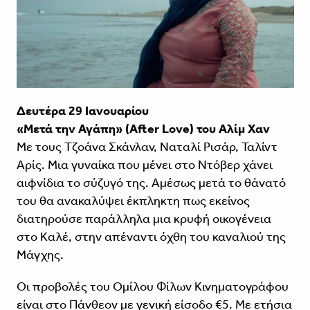
Δευτέρα 29 Ιανουαρίου
«Μετά την Αγάπη» (After Love) του Αλίμ Χαν
Με τους Τζοάνα Σκάνλαν, Ναταλί Ρισάρ, Ταλίντ
Αρίς. Μια γυναίκα που μένει στο Ντόβερ χάνει
αιφνίδια το σύζυγό της. Αμέσως μετά το θάνατό
του θα ανακαλύψει έκπληκτη πως εκείνος
διατηρούσε παράλληλα μια κρυφή οικογένεια
στο Καλέ, στην απέναντι όχθη του καναλιού της
Μάγχης.
Οι προβολές του Ομίλου Φίλων Κινηματογράφου
είναι στο Πάνθεον με γενική είσοδο €5. Με ετήσια