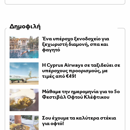
Δημοφιλή
Ένα υπέροχο ξενοδοχείο για
ξεχωριστή διαμονή, σπα και
φαγητό
H Cyprus Airways σε ταξιδεύει σε
υπέροχους προορισμούς, με
τιμές από €49!
Μάθαμε την ημερομηνία για το 5ο
Φεστιβάλ Οφτού Κλέφτικου
Σου έχουμε τα καλύτερα στέκια
για οφτό!