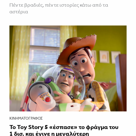
Πέντε βραδιές, πέντε ιστορίες κάτω από τα
αστέρια
ΚΙΝΗΜΑΤΟΓΡΆΦΟΣ
Το Toy Story 5 «έσπασε» το φράγμα του
1 δισ. και έγινε η μεγαλύτερη