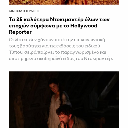
ΚΙΝΗΜΑΤΟΓΡΆΦΟΣ
Τα 25 καλύτερα Ντοκιμαντέρ όλων των
εποχών σύμφωνα με το Hollywood
Reporter
Οι λίστες δεν χάνουν ποτέ την επικοινωνιακή
τους βαρύτητα για τις εκδόσεις του ειδικού
Τύπου, σειρά παίρνει το παραγνωρισμένο και
υποτιμημένο ακαδημαϊκά είδος του Ντοκιμαντέρ.