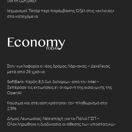
για τη ζωή μας»
Ισχυρισμοί Τατάρ περί παρέμβασης Όζελ στις «εκλογές»
στα κατεχόμενα
Στην κυκλοφορία ο νέος δρόμος Λάρνακας – Δεκέλειας
μετά από 26 χρόνια
SoftBank: Κέρδη 8,5 δισ. δολαρίων από την Intel –
Ξεπέρασε τις εκτιμήσεις εν αναμονή της εισαγωγής της
OpenAI
Καύσιμα και στέγαση κράτησαν τον πληθωρισμό στο
2,9%
Δήμος Λευκωσίας: Νέα εποχή για το Παλιό ΓΣΠ –
Ολοκληρώθηκε η διαδικασία ανάθεσης των υποστατικών