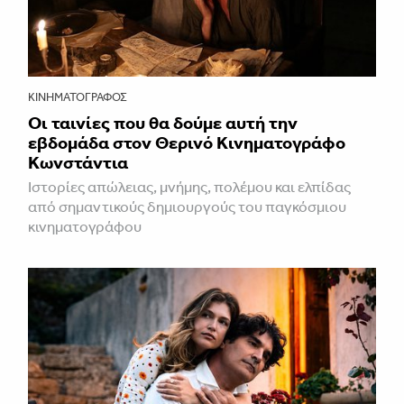
ΚΙΝΗΜΑΤΟΓΡΆΦΟΣ
Οι ταινίες που θα δούμε αυτή την
εβδομάδα στον Θερινό Κινηματογράφο
Κωνστάντια
Ιστορίες απώλειας, μνήμης, πολέμου και ελπίδας
από σημαντικούς δημιουργούς του παγκόσμιου
κινηματογράφου