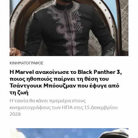
ΚΙΝΗΜΑΤΟΓΡΆΦΟΣ
Η Marvel ανακοίνωσε το Black Panther 3,
ποιος ηθοποιός παίρνει τη θέση του
Τσάντγουικ Μπόουζμαν που έφυγε από
τη ζωή
Η ταινία θα κάνει πρεμιέρα στους
κινηματογράφους των ΗΠΑ στις 15 Δεκεμβρίου
2028