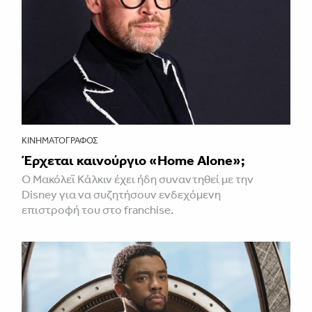
ΚΙΝΗΜΑΤΟΓΡΆΦΟΣ
Έρχεται καινούργιο «Home Alone»;
Ο Μακόλεϊ Κάλκιν έχει ήδη συναντηθεί με την
Disney για να συζητήσουν ενδεχόμενη
επιστροφή του στο franchise.