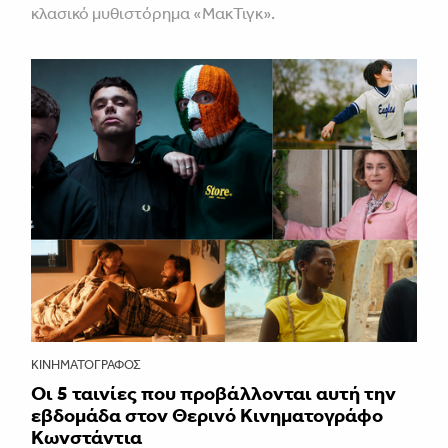
κλασικό μυθιστόρημα «ΜακΤιγκ».
ΚΙΝΗΜΑΤΟΓΡΆΦΟΣ
Οι 5 ταινίες που προβάλλονται αυτή την
εβδομάδα στον Θερινό Κινηματογράφο
Κωνστάντια