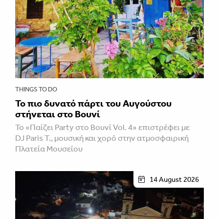
THINGS TO DO
Το πιο δυνατό πάρτι του Αυγούστου
στήνεται στο Βουνί
Το «Παίζει Party στο Βουνί Vol. 4» επιστρέφει με
DJ Paris T., μουσική και χορό στην ατμοσφαιρική
Πλατεία Μουσείου
14 August 2026