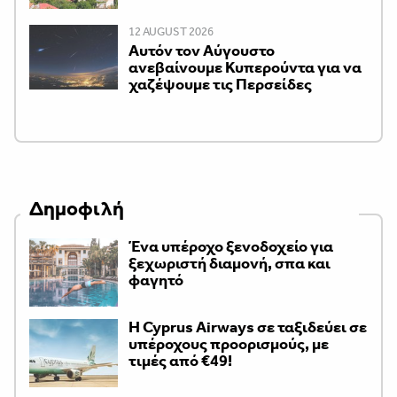
12 AUGUST 2026
Αυτόν τον Αύγουστο
ανεβαίνουμε Κυπερούντα για να
χαζέψουμε τις Περσείδες
Δημοφιλή
Ένα υπέροχο ξενοδοχείο για
ξεχωριστή διαμονή, σπα και
φαγητό
H Cyprus Airways σε ταξιδεύει σε
υπέροχους προορισμούς, με
τιμές από €49!