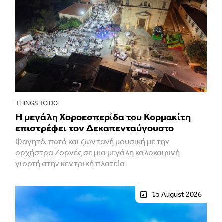
THINGS TO DO
Η μεγάλη Χοροεσπερίδα του Κορμακίτη
επιστρέφει τον Δεκαπενταύγουστο
Φαγητό, ποτό και ζωντανή μουσική με την
ορχήστρα Ζορνές σε μια μεγάλη καλοκαιρινή
γιορτή στην κεντρική πλατεία
15 August 2026