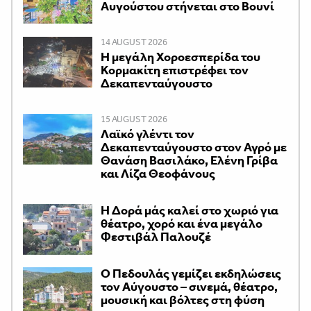
Αυγούστου στήνεται στο Βουνί
14 AUGUST 2026
Η μεγάλη Χοροεσπερίδα του
Κορμακίτη επιστρέφει τον
Δεκαπενταύγουστο
15 AUGUST 2026
Λαϊκό γλέντι τον
Δεκαπενταύγουστο στον Αγρό με
Θανάση Βασιλάκο, Ελένη Γρίβα
και Λίζα Θεοφάνους
Η Δορά μάς καλεί στο χωριό για
θέατρο, χορό και ένα μεγάλο
Φεστιβάλ Παλουζέ
Ο Πεδουλάς γεμίζει εκδηλώσεις
τον Αύγουστο – σινεμά, θέατρο,
μουσική και βόλτες στη φύση