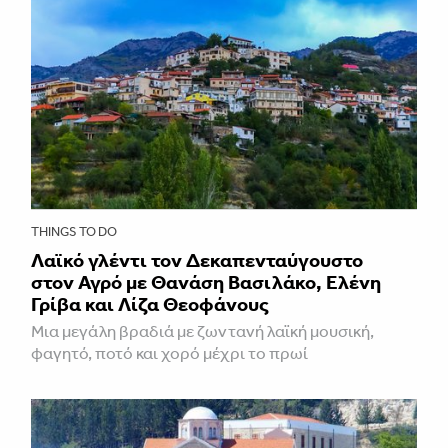
THINGS TO DO
Λαϊκό γλέντι τον Δεκαπενταύγουστο
στον Αγρό με Θανάση Βασιλάκο, Ελένη
Γρίβα και Λίζα Θεοφάνους
Μια μεγάλη βραδιά με ζωντανή λαϊκή μουσική,
φαγητό, ποτό και χορό μέχρι το πρωί