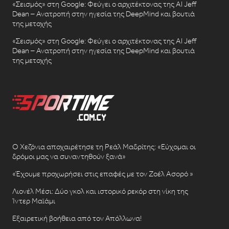
«Σεισμός» στη Google: Φεύγει ο αρχιτέκτονας της AI Jeff
Dean – Ανατροπή στην ηγεσία της DeepMind και βουτιά
της μετοχής
«Σεισμός» στη Google: Φεύγει ο αρχιτέκτονας της AI Jeff
Dean – Ανατροπή στην ηγεσία της DeepMind και βουτιά
της μετοχής
Ο Χεζόνια αποχαιρέτησε τη Ρεάλ Μαδρίτης: «Εύχομαι οι
δρόμοι μας να συναντηθούν ξανά»
«Έχουμε προχωρήσει στις επαφές με τον Ζοέλ Ασορό »
Λιονέλ Μέσι: Δύο γκολ και ιστορικό ρεκόρ στη νίκη της
Ίντερ Μαϊάμι
Εξαιρετική βοήθεια από τον Απόλλωνα!