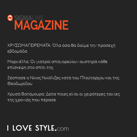
ΧΡΥΣΩΜΑΓΕΙΡΕΜΑΤΑ: Όλα όσα θα δούμε την προσεχή
εβδομάδα
Μαρινέλλα: Οι γιατροί απαγορεύουν αυστηρά κάθε
επίσκεψη στο σπίτι της
Ξέσπασε ο Νίκος Νικόλιζας κατά του Πλούταρχου και της
Θεοδωρίδου
Χρυσά Βατόμουρα: Δείτε ποιες είναι οι χειρότερες ταινίες
της χρονιάς που πέρασε