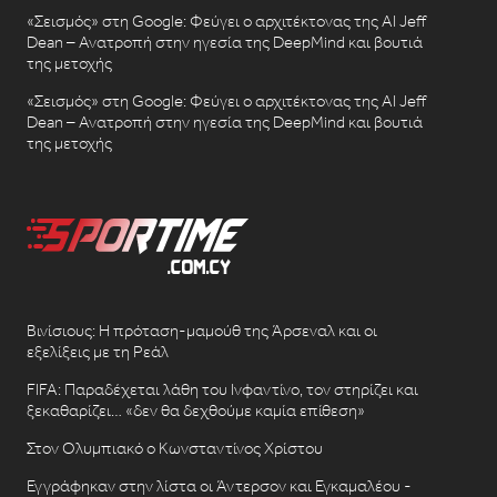
«Σεισμός» στη Google: Φεύγει ο αρχιτέκτονας της AI Jeff
Dean – Ανατροπή στην ηγεσία της DeepMind και βουτιά
της μετοχής
«Σεισμός» στη Google: Φεύγει ο αρχιτέκτονας της AI Jeff
Dean – Ανατροπή στην ηγεσία της DeepMind και βουτιά
της μετοχής
Βινίσιους: Η πρόταση-μαμούθ της Άρσεναλ και οι
εξελίξεις με τη Ρεάλ
FIFA: Παραδέχεται λάθη του Ινφαντίνο, τον στηρίζει και
ξεκαθαρίζει… «δεν θα δεχθούμε καμία επίθεση»
Στον Ολυμπιακό ο Κωνσταντίνος Χρίστου
Εγγράφηκαν στην λίστα οι Άντερσον και Εγκαμαλέου -