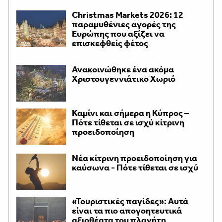
Christmas Markets 2026: 12
παραμυθένιες αγορές της
Ευρώπης που αξίζει να
επισκεφθείς φέτος
Ανακοινώθηκε ένα ακόμα
Χριστουγεννιάτικο Χωριό
Καμίνι και σήμερα η Κύπρος –
Πότε τίθεται σε ισχύ κίτρινη
προειδοποίηση
Νέα κίτρινη προειδοποίηση για
καύσωνα - Πότε τίθεται σε ισχύ
«Τουριστικές παγίδες»: Αυτά
είναι τα πιο απογοητευτικά
αξιοθέατα του πλανήτη