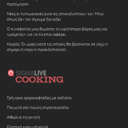
προτίμησαν
Νέες εντυπωσιακές εικόνες αποκαλύπτουν τον Ήλιο
όπως δεν τον έχουμε ξαναδεί
Ο εγκέφαλός μας θυμάται το υψηλότερο βάρος μας και
«μάχεται» για να το επαναφέρει
Καιρός: Οι ώρες κατά τις οποίες θα βρίσκεται σε ισχύ η
σημερινή κίτρινη προειδοποίηση
Γρήγοροι ψαροκεφτέδες με σαλάτα
Παγωτό σάντουιτς στρατσιατέλα
Αθερίνα τηγανητή
Κλασική κρεμ μπρουλέ