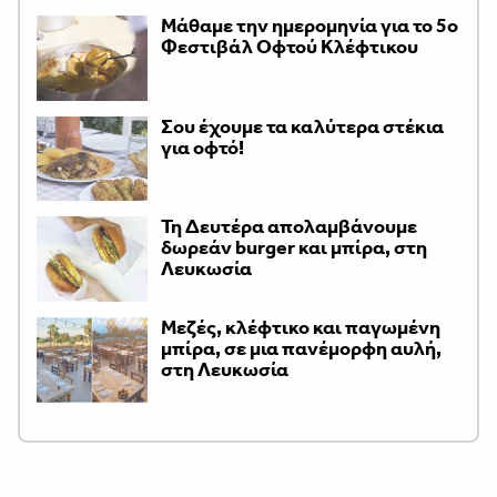
Μάθαμε την ημερομηνία για το 5ο
Φεστιβάλ Οφτού Κλέφτικου
Σου έχουμε τα καλύτερα στέκια
για οφτό!
Τη Δευτέρα απολαμβάνουμε
δωρεάν burger και μπίρα, στη
Λευκωσία
Μεζές, κλέφτικο και παγωμένη
μπίρα, σε μια πανέμορφη αυλή,
στη Λευκωσία