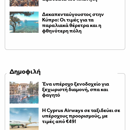
Δεκαπενταύγουστος στην
Κύπρο: Οι τιμές για τα
παραλιακά θέρετρα και η
φθηνότερη πόλη
Δημοφιλή
Ένα υπέροχο ξενοδοχείο για
ξεχωριστή διαμονή, σπα και
φαγητό
H Cyprus Airways σε ταξιδεύει σε
υπέροχους προορισμούς, με
τιμές από €49!