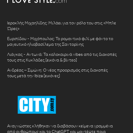
Ιεροκλής Μιχαηλίδης: Μιλάει για τον ρόλο του στις «Μπλε
Ώρες»
Ευριπίδου - Μιχόπουλος: Το ρομαντικό φιλί με φόντο το
μαγευτικό ηλιοβασίλεμα της Σαντορίνης
Λιάγκας - Αντωνά: Τα καλοκαιρινά vibes από τις διακοπές
τους στις Κυκλάδες [εικόνα & βίντεο]
Ανδρέας – Σιμώνη: Ο νέος προορισμός στις διακοπές
τους μετά την Ibiza [εικόνες]
Αναγνώστες κλήθηκαν να διαβάσουν κείμενα γραμμένα
από ανθρώπους και το ChatGPT και μαντέψτε ποια