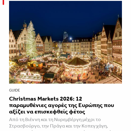
GUIDE
Christmas Markets 2026: 12
παραμυθένιες αγορές της Ευρώπης που
αξίζει να επισκεφθείς φέτος
Από τη Βιέννη και τη Νυρεμβέργη μέχρι το
Στρασβούργο, την Πράγα και την Κοπεγχάγη,