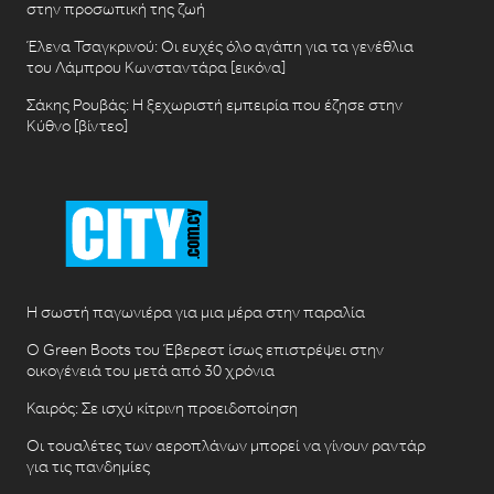
στην προσωπική της ζωή
Έλενα Τσαγκρινού: Οι ευχές όλο αγάπη για τα γενέθλια
του Λάμπρου Κωνσταντάρα [εικόνα]
Σάκης Ρουβάς: Η ξεχωριστή εμπειρία που έζησε στην
Κύθνο [βίντεο]
Η σωστή παγωνιέρα για μια μέρα στην παραλία
Ο Green Boots του Έβερεστ ίσως επιστρέψει στην
οικογένειά του μετά από 30 χρόνια
Καιρός: Σε ισχύ κίτρινη προειδοποίηση
Οι τουαλέτες των αεροπλάνων μπορεί να γίνουν ραντάρ
για τις πανδημίες