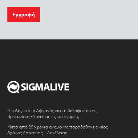
Eγγραφή
Απολογείται ο Αφγανός για τη δολοφονία της
Βρετανίδας-Αρνείται τις κατηγορίες
Μετά από 26 χρόνια αναμονής παραδόθηκε ο νέος
δρόμος Λάρνακας – Δεκέλειας