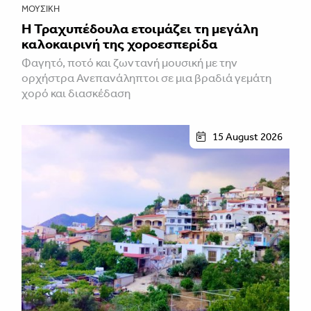
ΜΟΥΣΙΚΉ
Η Τραχυπέδουλα ετοιμάζει τη μεγάλη
καλοκαιρινή της χοροεσπερίδα
Φαγητό, ποτό και ζωντανή μουσική με την
ορχήστρα Ανεπανάληπτοι σε μια βραδιά γεμάτη
χορό και διασκέδαση
15 August 2026