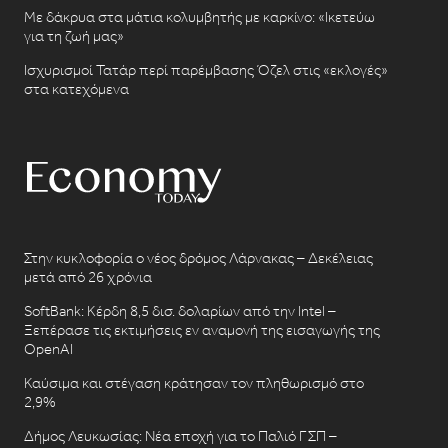
Με δάκρυα στα μάτια κολυμβητής με καρκίνο: «Ικετεύω
για τη ζωή μας»
Ισχυρισμοί Τατάρ περί παρέμβασης Όζελ στις «εκλογές»
στα κατεχόμενα
Στην κυκλοφορία ο νέος δρόμος Λάρνακας – Δεκέλειας
μετά από 26 χρόνια
SoftBank: Κέρδη 8,5 δισ. δολαρίων από την Intel –
Ξεπέρασε τις εκτιμήσεις εν αναμονή της εισαγωγής της
OpenAI
Καύσιμα και στέγαση κράτησαν τον πληθωρισμό στο
2,9%
Δήμος Λευκωσίας: Νέα εποχή για το Παλιό ΓΣΠ –