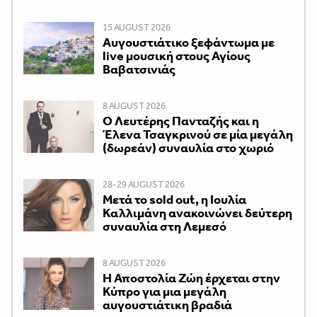
15 AUGUST 2026
Αυγουστιάτικο ξεφάντωμα με
live μουσική στους Αγίους
Βαβατσινιάς
8 AUGUST 2026
Ο Λευτέρης Πανταζής και η
Έλενα Τσαγκρινού σε μία μεγάλη
(δωρεάν) συναυλία στο χωριό
28-29 AUGUST 2026
Μετά το sold out, η Ιουλία
Καλλιμάνη ανακοινώνει δεύτερη
συναυλία στη Λεμεσό
8 AUGUST 2026
Η Αποστολία Ζώη έρχεται στην
Κύπρο για μια μεγάλη
αυγουστιάτικη βραδιά