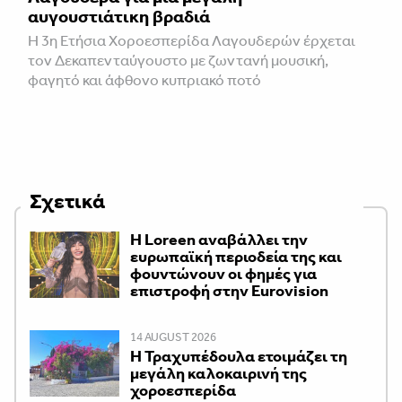
αυγουστιάτικη βραδιά
Η 3η Ετήσια Χοροεσπερίδα Λαγουδερών έρχεται
τον Δεκαπενταύγουστο με ζωντανή μουσική,
φαγητό και άφθονο κυπριακό ποτό
Σχετικά
Η Loreen αναβάλλει την
ευρωπαϊκή περιοδεία της και
φουντώνουν οι φημές για
επιστροφή στην Eurovision
14 AUGUST 2026
Η Τραχυπέδουλα ετοιμάζει τη
μεγάλη καλοκαιρινή της
χοροεσπερίδα