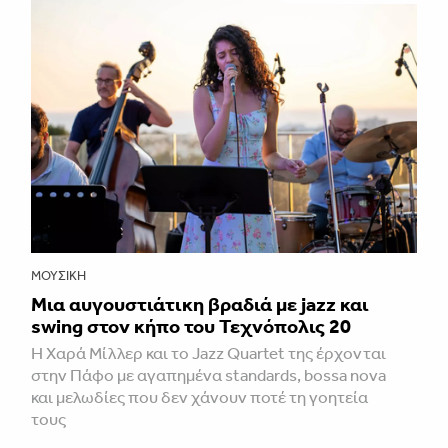
ΜΟΥΣΙΚΉ
Μια αυγουστιάτικη βραδιά με jazz και
swing στον κήπο του Τεχνόπολις 20
Η Χαρά Μίλλερ και το Jazz Quartet της έρχονται
στην Πάφο με αγαπημένα standards, bossa nova
και μελωδίες που δεν χάνουν ποτέ τη γοητεία
τους