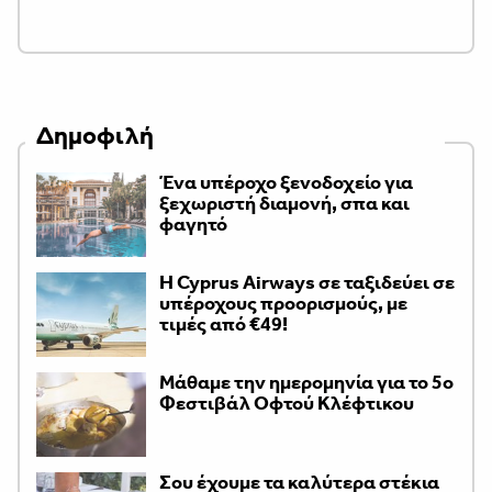
Δημοφιλή
Ένα υπέροχο ξενοδοχείο για
ξεχωριστή διαμονή, σπα και
φαγητό
H Cyprus Airways σε ταξιδεύει σε
υπέροχους προορισμούς, με
τιμές από €49!
Μάθαμε την ημερομηνία για το 5ο
Φεστιβάλ Οφτού Κλέφτικου
Σου έχουμε τα καλύτερα στέκια