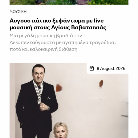
ΜΟΥΣΙΚΉ
Αυγουστιάτικο ξεφάντωμα με live
μουσική στους Αγίους Βαβατσινιάς
Μια μεγάλη μουσική βραδιά τον
Δεκαπενταύγουστο με αγαπημένα τραγούδια,
ποτό και καλοκαιρινή διάθεση
8 August 2026