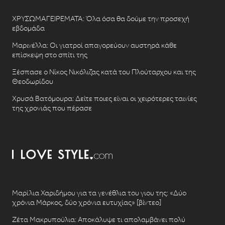
ΧΡΥΣΩΜΑΓΕΙΡΕΜΑΤΑ: Όλα όσα θα δούμε την προσεχή
εβδομάδα
Μαρινέλλα: Οι γιατροί απαγορεύουν αυστηρά κάθε
επίσκεψη στο σπίτι της
Ξέσπασε ο Νίκος Νικόλιζας κατά του Πλούταρχου και της
Θεοδωρίδου
Χρυσά Βατόμουρα: Δείτε ποιες είναι οι χειρότερες ταινίες
της χρονιάς που πέρασε
Μαρίλια Χαριδήμου για τα γενέθλια του γιου της: «Δύο
χρόνια Μάρκος, δύο χρόνια ευτυχίας» [βίντεο]
Ζέτα Μακρυπούλια: Αποκάλυψε τι απολαμβάνει πολύ