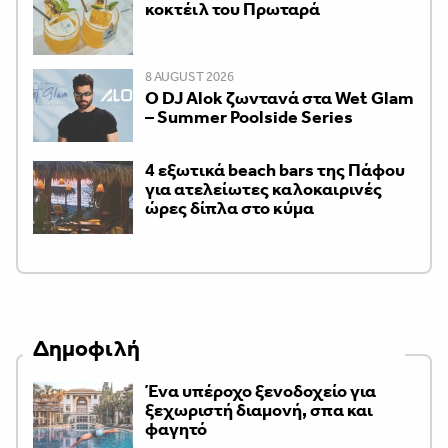
κοκτέιλ του Πρωταρά
8 AUGUST 2026
Ο DJ Alok ζωντανά στα Wet Glam
– Summer Poolside Series
4 εξωτικά beach bars της Πάφου
για ατελείωτες καλοκαιρινές
ώρες δίπλα στο κύμα
Δημοφιλή
Ένα υπέροχο ξενοδοχείο για
ξεχωριστή διαμονή, σπα και
φαγητό