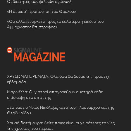
Οι διαιτητές των φιλικών αγώνων!
«Η ανοικτή προπόνηση του Θρύλου»
«Θα αλλάξει αρκετά προς το καλύτερο η εικόνα του
Αμμόχωστος Επιστροφής»
ΧΡΥΣΩΜΑΓΕΙΡΕΜΑΤΑ: Όλα όσα θα δούμε την προσεχή
εβδομάδα
Μαρινέλλα: Οι γιατροί απαγορεύουν αυστηρά κάθε
επίσκεψη στο σπίτι της
Ξέσπασε ο Νίκος Νικόλιζας κατά του Πλούταρχου και της
Θεοδωρίδου
Χρυσά Βατόμουρα: Δείτε ποιες είναι οι χειρότερες ταινίες
της χρονιάς που πέρασε