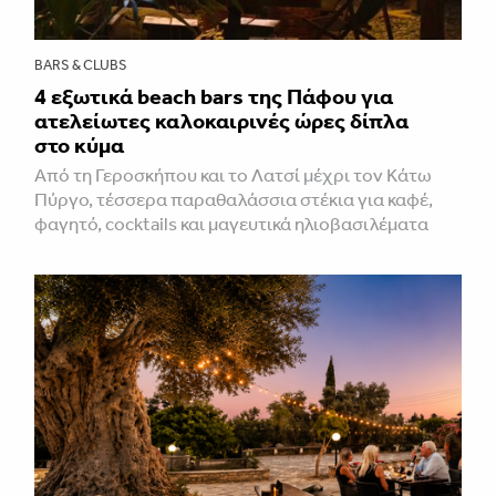
BARS & CLUBS
4 εξωτικά beach bars της Πάφου για
ατελείωτες καλοκαιρινές ώρες δίπλα
στο κύμα
Από τη Γεροσκήπου και το Λατσί μέχρι τον Κάτω
Πύργο, τέσσερα παραθαλάσσια στέκια για καφέ,
φαγητό, cocktails και μαγευτικά ηλιοβασιλέματα