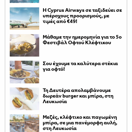
H Cyprus Airways σε ταξιδεύει σε
υπέροχους προορισμούς, με
τιμές από €49!
Μάθαμε την ημερομηνία για το 5ο
Φεστιβάλ Οφτού Κλέφτικου
Σου έχουμε τα καλύτερα στέκια
για οφτό!
Τη Δευτέρα απολαμβάνουμε
δωρεάν burger και μπίρα, στη
Λευκωσία
Μεζές, κλέφτικο και παγωμένη
μπίρα, σε μια πανέμορφη αυλή,
στη Λευκωσία