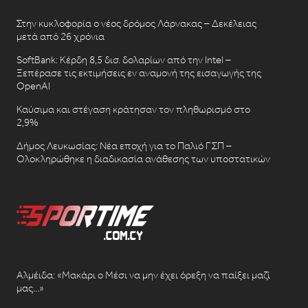
Στην κυκλοφορία ο νέος δρόμος Λάρνακας – Δεκέλειας
μετά από 26 χρόνια
SoftBank: Κέρδη 8,5 δισ. δολαρίων από την Intel –
Ξεπέρασε τις εκτιμήσεις εν αναμονή της εισαγωγής της
OpenAI
Καύσιμα και στέγαση κράτησαν τον πληθωρισμό στο
2,9%
Δήμος Λευκωσίας: Νέα εποχή για το Παλιό ΓΣΠ –
Ολοκληρώθηκε η διαδικασία ανάθεσης των υποστατικών
Αλμέιδα: «Μακάρι ο Μέσι να μην έχει όρεξη να παίξει μαζί
μας…»