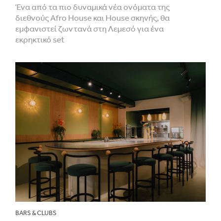
Ένα από τα πιο δυναμικά νέα ονόματα της
διεθνούς Afro House και House σκηνής, θα
εμφανιστεί ζωντανά στη Λεμεσό για ένα
εκρηκτικό set
BARS & CLUBS