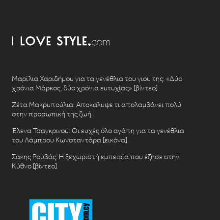
Μαρίλια Χαριδήμου για τα γενέθλια του γιου της: «Δύο
χρόνια Μάρκος, δύο χρόνια ευτυχίας» [βίντεο]
Ζέτα Μακρυπούλια: Αποκάλυψε τι απολαμβάνει πολύ
στην προσωπική της ζωή
Έλενα Τσαγκρινού: Οι ευχές όλο αγάπη για τα γενέθλια
του Λάμπρου Κωνσταντάρα [εικόνα]
Σάκης Ρουβάς: Η ξεχωριστή εμπειρία που έζησε στην
Κύθνο [βίντεο]