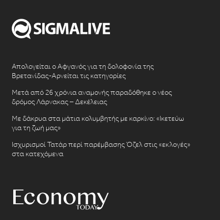
Απολογείται ο Αφγανός για τη δολοφονία της
Βρετανίδας-Αρνείται τις κατηγορίες
Μετά από 26 χρόνια αναμονής παραδόθηκε ο νέος
δρόμος Λάρνακας – Δεκέλειας
Με δάκρυα στα μάτια κολυμβητής με καρκίνο: «Ικετεύω
για τη ζωή μας»
Ισχυρισμοί Τατάρ περί παρέμβασης Όζελ στις «εκλογές»
στα κατεχόμενα