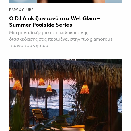
BARS & CLUBS
Ο DJ Alok ζωντανά στα Wet Glam –
Summer Poolside Series
Μια μοναδική εμπειρία καλοκαιρινής
διασκέδασης σας περιμένει στην πιο glamorous
πισίνα του νησιού