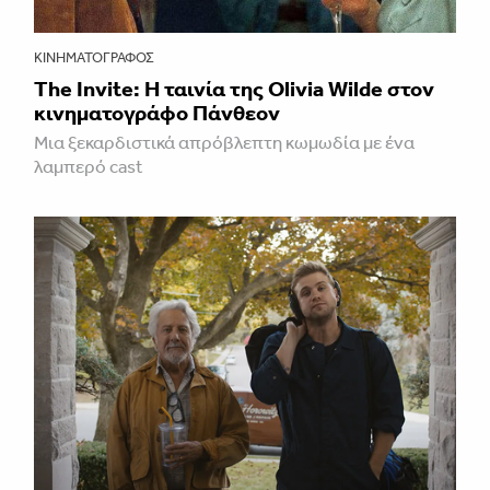
ΚΙΝΗΜΑΤΟΓΡΆΦΟΣ
The Invite: Η ταινία της Olivia Wilde στον
κινηματογράφο Πάνθεον
Μια ξεκαρδιστικά απρόβλεπτη κωμωδία με ένα
λαμπερό cast