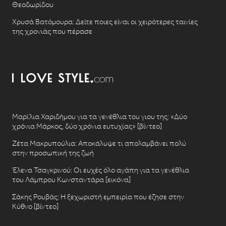
Θεοδωρίδου
Χρυσά Βατόμουρα: Δείτε ποιες είναι οι χειρότερες ταινίες
της χρονιάς που πέρασε
Μαρίλια Χαριδήμου για τα γενέθλια του γιου της: «Δύο
χρόνια Μάρκος, δύο χρόνια ευτυχίας» [βίντεο]
Ζέτα Μακρυπούλια: Αποκάλυψε τι απολαμβάνει πολύ
στην προσωπική της ζωή
Έλενα Τσαγκρινού: Οι ευχές όλο αγάπη για τα γενέθλια
του Λάμπρου Κωνσταντάρα [εικόνα]
Σάκης Ρουβάς: Η ξεχωριστή εμπειρία που έζησε στην
Κύθνο [βίντεο]