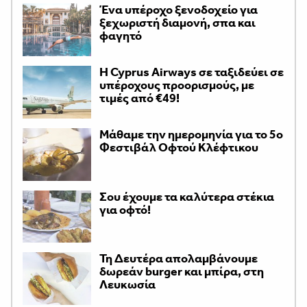
Ένα υπέροχο ξενοδοχείο για
ξεχωριστή διαμονή, σπα και
φαγητό
H Cyprus Airways σε ταξιδεύει σε
υπέροχους προορισμούς, με
τιμές από €49!
Μάθαμε την ημερομηνία για το 5ο
Φεστιβάλ Οφτού Κλέφτικου
Σου έχουμε τα καλύτερα στέκια
για οφτό!
Τη Δευτέρα απολαμβάνουμε
δωρεάν burger και μπίρα, στη
Λευκωσία