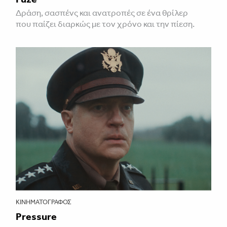
Δράση, σασπένς και ανατροπές σε ένα θρίλερ
που παίζει διαρκώς με τον χρόνο και την πίεση.
ΚΙΝΗΜΑΤΟΓΡΆΦΟΣ
Pressure