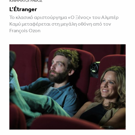
ΚΙΝΗΜΑΤΟΓΡΆΦΟΣ
L’Étranger
Το κλασικό αριστούργημα «Ο Ξένος» του Αλμπέρ
Καμύ μεταφέρεται στη μεγάλη οθόνη από τον
François Ozon