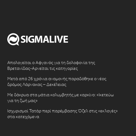
Απολογείται ο Αφγανός για τη δολοφονία της
Βρετανίδας-Αρνείται τις κατηγορίες
Μετά από 26 χρόνια αναμονής παραδόθηκε ο νέος
δρόμος Λάρνακας – Δεκέλειας
Με δάκρυα στα μάτια κολυμβητής με καρκίνο: «Ικετεύω
για τη ζωή μας»
Ισχυρισμοί Τατάρ περί παρέμβασης Όζελ στις «εκλογές»
στα κατεχόμενα