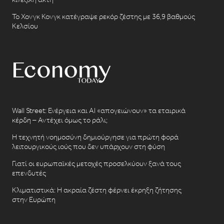
Το Χονγκ Κονγκ κατέγραψε ρεκόρ ζέστης με 36,9 βαθμούς
Κελσίου
Wall Street: Ενέργεια και AI «απογειώνουν» τα εταιρικά
κέρδη – Αντέχει όμως το ράλι;
Η τεχνητή νοημοσύνη δημιούργησε για πρώτη φορά
λειτουργικούς ιούς που δεν υπάρχουν στη φύση
Γιατί οι ευρωπαϊκές μετοχές προσελκύουν ξανά τους
επενδυτές
Κλιματιστικά: Η ακραία ζέστη φέρνει έκρηξη ζήτησης
στην Ευρώπη