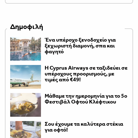
Δημοφιλή
Ένα υπέροχο ξενοδοχείο για
ξεχωριστή διαμονή, σπα και
φαγητό
H Cyprus Airways σε ταξιδεύει σε
υπέροχους προορισμούς, με
τιμές από €49!
Μάθαμε την ημερομηνία για το 5ο
Φεστιβάλ Οφτού Κλέφτικου
Σου έχουμε τα καλύτερα στέκια
για οφτό!