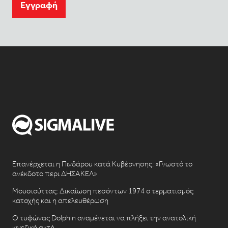
Eγγραφή
Επανέρχεται η Πινδάρου κατά Κυβέρνησης: «Γνωστό το
ανέκδοτο περι ΔΗΣΑΚΕΛ»
Μουσιούττας: Δικαίωση πεσόντων 1974 ο τερματισμός
κατοχής και η απελευθέρωση
Ο τυφώνας Dolphin αναμένεται να πλήξει την ανατολική
κινεζική ακτή