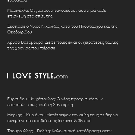
Μαρινέλλα: Οι γιατροί απαγορεύουν αυστηρά κάθε
επίσκεψη στο σπίτι της
Ξέσπασε ο Νίκος Νικόλιζας κατά του Πλούταρχου και της
Θεοδωρίδου
Χρυσά Βατόμουρα: Δείτε ποιες είναι οι χειρότερες ταινίες
της χρονιάς που πέρασε
Ευριπίδου – Μιχόπουλος: Ο νέος προορισμός των
διακοπών τους μετά τη Σαντορίνη
Μερκής – Κυριάκου: Μετέτρεψαν την αυλή τους σε θερινό
σινεμά για τα παιδιά τους [εικόνες & βίντεο]
Τσουρούλλης – Γιολίτη: Καλοκαιρινή «απόδραση» στην