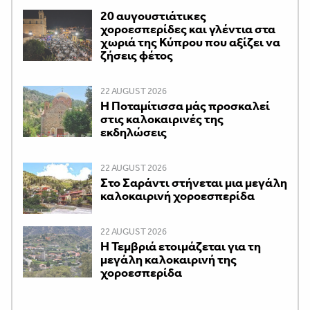
20 αυγουστιάτικες
χοροεσπερίδες και γλέντια στα
χωριά της Κύπρου που αξίζει να
ζήσεις φέτος
22 AUGUST 2026
Η Ποταμίτισσα μάς προσκαλεί
στις καλοκαιρινές της
εκδηλώσεις
22 AUGUST 2026
Στο Σαράντι στήνεται μια μεγάλη
καλοκαιρινή χοροεσπερίδα
22 AUGUST 2026
Η Τεμβριά ετοιμάζεται για τη
μεγάλη καλοκαιρινή της
χοροεσπερίδα