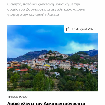
Φαγητό, ποτό και ζωντανή μουσική με την
ορχήστρα Ζορνές σε μια μεγάλη καλοκαιρινή
γιορτή στην κεντρική πλατεία
15 August 2026
THINGS TO DO
Λαϊκό γλέντι τον Δεκαπενταύγουστο