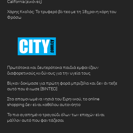
California [εικόνες]
Χάρης Κκολός: Το τρυφερό βίντεο με τη 18χρονη κόρη του
Φρόσω
Πρωτότοκα και δευτερότοκα παιδιά εμφανίζουν
διαφορετικούς κινδύνους για την υγεία τους
Βίγκαν δοκίμασε για πρώτη φορά μπριζόλα και δεν άντεξε
αυτό που ένιωσε [ΒΙΝΤΕΟ]
Στα απομονωμένα νησιά του Ειρηνικού, το online
shopping δεν είναι καθόλου αυτονόητο
Το πιο αγαπημένο τραγούδι όλων των εποχών είναι
μάλλον αυτό που φαντάζεσαι