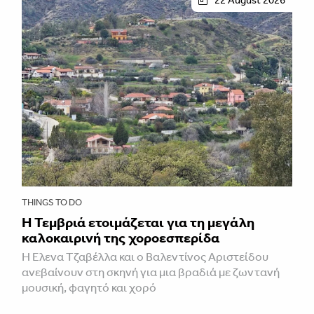
THINGS TO DO
Η Τεμβριά ετοιμάζεται για τη μεγάλη
καλοκαιρινή της χοροεσπερίδα
Η Έλενα Τζαβέλλα και ο Βαλεντίνος Αριστείδου
ανεβαίνουν στη σκηνή για μια βραδιά με ζωντανή
μουσική, φαγητό και χορό