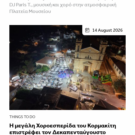
DJ Paris T., μουσική και χορό στην ατμοσφαιρική
Πλατεία Μουσείου
14 August 2026
THINGS TO DO
Η μεγάλη Χοροεσπερίδα του Κορμακίτη
επιστρέφει τον Δεκαπενταύγουστο