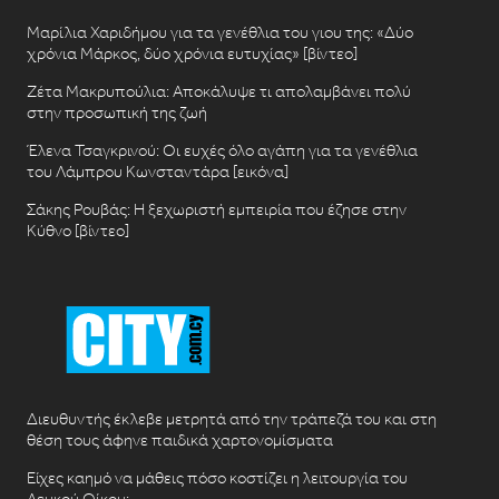
Μαρίλια Χαριδήμου για τα γενέθλια του γιου της: «Δύο
χρόνια Μάρκος, δύο χρόνια ευτυχίας» [βίντεο]
Ζέτα Μακρυπούλια: Αποκάλυψε τι απολαμβάνει πολύ
στην προσωπική της ζωή
Έλενα Τσαγκρινού: Οι ευχές όλο αγάπη για τα γενέθλια
του Λάμπρου Κωνσταντάρα [εικόνα]
Σάκης Ρουβάς: Η ξεχωριστή εμπειρία που έζησε στην
Κύθνο [βίντεο]
Διευθυντής έκλεβε μετρητά από την τράπεζά του και στη
θέση τους άφηνε παιδικά χαρτονομίσματα
Είχες καημό να μάθεις πόσο κοστίζει η λειτουργία του