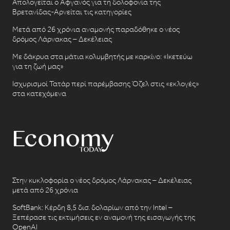
Απολογείται ο Αφγανός για τη δολοφονία της
Βρετανίδας-Αρνείται τις κατηγορίες
Μετά από 26 χρόνια αναμονής παραδόθηκε ο νέος
δρόμος Λάρνακας – Δεκέλειας
Με δάκρυα στα μάτια κολυμβητής με καρκίνο: «Ικετεύω
για τη ζωή μας»
Ισχυρισμοί Τατάρ περί παρέμβασης Όζελ στις «εκλογές»
στα κατεχόμενα
Στην κυκλοφορία ο νέος δρόμος Λάρνακας – Δεκέλειας
μετά από 26 χρόνια
SoftBank: Κέρδη 8,5 δισ. δολαρίων από την Intel –
Ξεπέρασε τις εκτιμήσεις εν αναμονή της εισαγωγής της
OpenAI