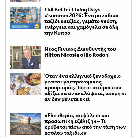
Lidl Better Living Days
#summer2026: Ένα μοναδικό
ταξίδι ευεξίας, γεμάτο γεύση,
ενέργεια και χαμόγελα σε όλη
την Κύπρο
Νέος Γενικός Διευθυντής του
Hilton Nicosia ο Ilio Rodoni
Όταν ένα ελληνικό ξενοδοχείο
γίνεται γαστρονομικός
προορισμός: Τα εστιατόρια που
αξίζει να ανακαλύψετε, ακόμη κι
αν δεν μένετε εκεί
«Ελευθερία, ασφάλεια και
προσωπική εξέλιξη» – Τι
κρύβεται πίσω από την τάση των
«σόλο» ταξιδιών