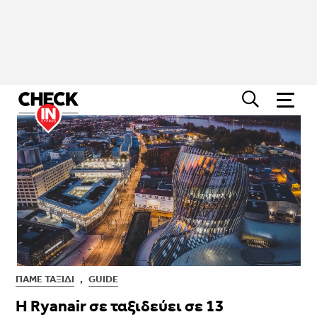
ΠΆΜΕ ΤΑΞΊΔΙ
,
GUIDE
Η Ryanair σε ταξιδεύει σε 13