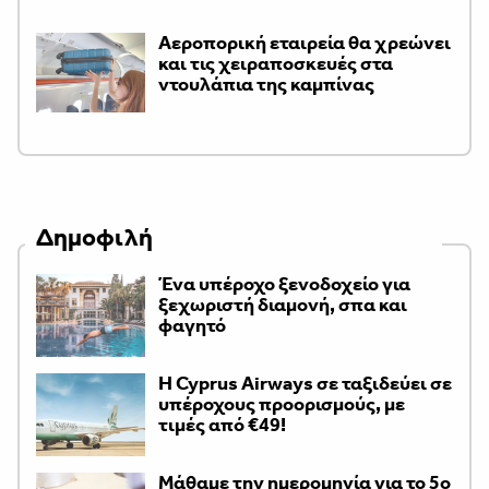
Αεροπορική εταιρεία θα χρεώνει
και τις χειραποσκευές στα
ντουλάπια της καμπίνας
Δημοφιλή
Ένα υπέροχο ξενοδοχείο για
ξεχωριστή διαμονή, σπα και
φαγητό
H Cyprus Airways σε ταξιδεύει σε
υπέροχους προορισμούς, με
τιμές από €49!
Μάθαμε την ημερομηνία για το 5ο