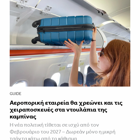
GUIDE
Αεροπορική εταιρεία θα χρεώνει και τις
χειραποσκευές στα ντουλάπια της
καμπίνας
Η νέα πολιτική τίθεται σε ισχύ από τον
Φεβρουάριο του 2027 – Δωρεάν μόνο η μικρή
τσάντα κάτω από το κάθισμα