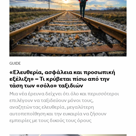
GUIDE
«Ελευθερία, ασφάλεια και προσωπική
εξέλιξη» – Τι κρύβεται πίσω από την
τάση των «σόλο» ταξιδιών
Μια νέα έρευνα δείχνει ότι όλο και περισσότεροι
επιλέγουν να ταξιδεύουν μόνοι τους,
αναζητώντας ελευθερία, μεγαλύτερη
αυτοπεποίθηση και την ευκαιρία να ζήσουν
εμπειρίες με τους δικούς τους όρους