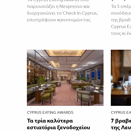
παρουσιάζει η Nespresso και
Τα 5 υπέ
διοργανώνει το Check In Cyprus,
συνόδευσ
επιστρέφουν καινοτομώντας
της βραδ
Cyprus E
τους κι έ
CYPRUS EATING AWARDS
CYPRUS E
Τα τρία καλύτερα
7 βραβ
εστιατόρια ξενοδοχείου
της Λευ