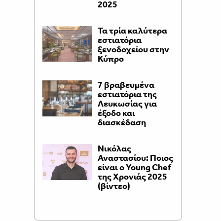
2025
Τα τρία καλύτερα
εστιατόρια
ξενοδοχείου στην
Κύπρο
7 βραβευμένα
εστιατόρια της
Λευκωσίας για
έξοδο και
διασκέδαση
Νικόλας
Αναστασίου: Ποιος
είναι ο Young Chef
της Χρονιάς 2025
(βίντεο)