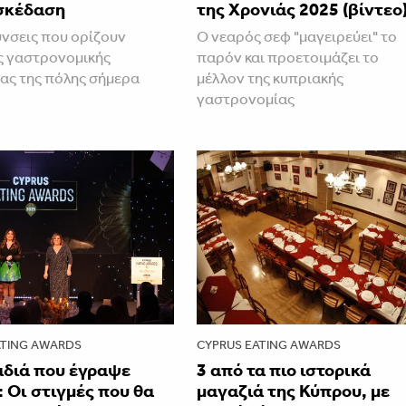
ασκέδαση
της Χρονιάς 2025 (βίντεο
ύνσεις που ορίζουν
Ο νεαρός σεφ "μαγειρεύει" το
ς γαστρονομικής
παρόν και προετοιμάζει το
ας της πόλης σήμερα
μέλλον της κυπριακής
γαστρονομίας
ATING AWARDS
CYPRUS EATING AWARDS
αδιά που έγραψε
3 από τα πιο ιστορικά
: Οι στιγμές που θα
μαγαζιά της Κύπρου, με