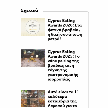
Σχετικά
Cyprus Eating
Awards 2026: Στα
φετινά βραβεία,
η δική σου άποψη
μετρά!
Cyprus Eating
Awards 2025: Τo
wine pairing της
βραδιάς και η
τέχνη της
γαστρονομικής
ισορροπίας
Αυτά είναι τα 11
καλύτερα
εστιατόρια της
Λεμεσού για το