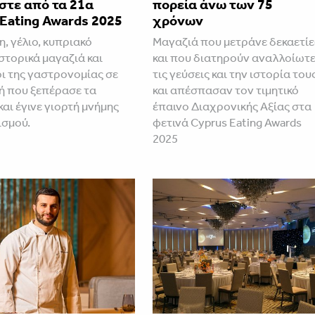
στε από τα 21α
πορεία άνω των 75
Eating Awards 2025
χρόνων
, γέλιο, κυπριακό
Mαγαζιά που μετράνε δεκαετίε
στορικά μαγαζιά και
και που διατηρούν αναλλοίωτ
 της γαστρονομίας σε
τις γεύσεις και την ιστορία του
τή που ξεπέρασε τα
και απέσπασαν τον τιμητικό
αι έγινε γιορτή μνήμης
έπαινο Διαχρονικής Αξίας στα
ισμού.
φετινά Cyprus Eating Awards
2025