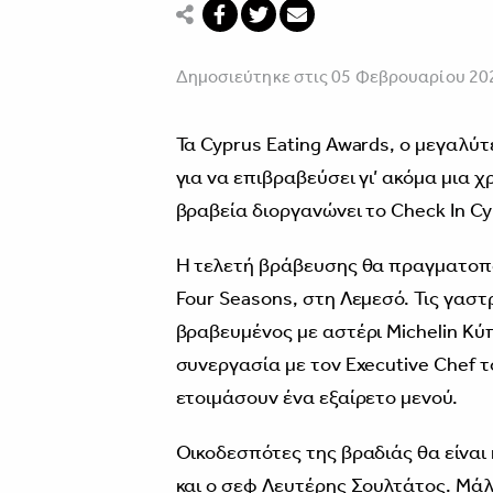
Δημοσιεύτηκε στις 05 Φεβρουαρίου 20
Τα Cyprus Eating Awards, ο μεγαλύ
για να επιβραβεύσει γι’ ακόμα μια 
βραβεία διοργανώνει το Check In Cy
Η τελετή βράβευσης θα πραγματοπο
Four Seasons, στη Λεμεσό. Τις γαστ
βραβευμένος με αστέρι Michelin Κύ
συνεργασία με τον Executive Chef 
ετοιμάσουν ένα εξαίρετο μενού.
Οικοδεσπότες της βραδιάς θα είνα
και ο σεφ Λευτέρης Σουλτάτος. Μάλ