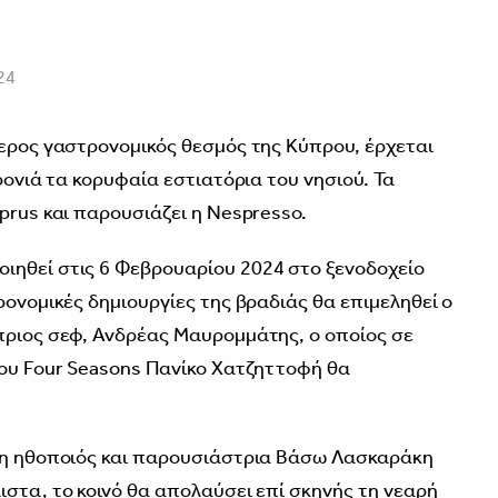
24
τερος γαστρονομικός θεσμός της Κύπρου, έρχεται
χρονιά τα κορυφαία εστιατόρια του νησιού. Τα
prus και παρουσιάζει η Nespresso.
ιηθεί στις 6 Φεβρουαρίου 2024 στο ξενοδοχείο
ρονομικές δημιουργίες της βραδιάς θα επιμεληθεί ο
πριος σεφ, Ανδρέας Μαυρομμάτης, ο οποίος σε
του Four Seasons Πανίκο Χατζηττοφή θα
ι η ηθοποιός και παρουσιάστρια Βάσω Λασκαράκη
ιστα, το κοινό θα απολαύσει επί σκηνής τη νεαρή