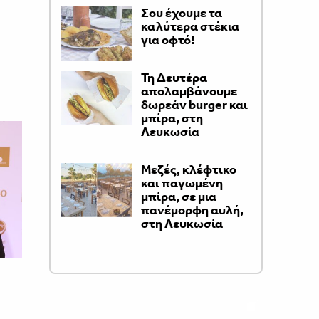
Σου έχουμε τα
καλύτερα στέκια
για οφτό!
Τη Δευτέρα
απολαμβάνουμε
δωρεάν burger και
μπίρα, στη
Λευκωσία
Μεζές, κλέφτικο
και παγωμένη
μπίρα, σε μια
πανέμορφη αυλή,
στη Λευκωσία