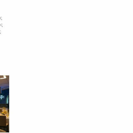
ς
ες
ς