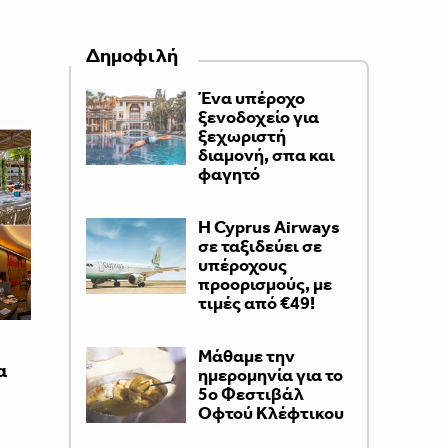
Δημοφιλή
Ένα υπέροχο
ξενοδοχείο για
ξεχωριστή
διαμονή, σπα και
φαγητό
H Cyprus Airways
σε ταξιδεύει σε
υπέροχους
προορισμούς, με
τιμές από €49!
Μάθαμε την
α
ημερομηνία για το
5ο Φεστιβάλ
Οφτού Κλέφτικου