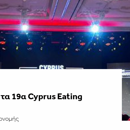
τα 19α Cyprus Eating
πονομής