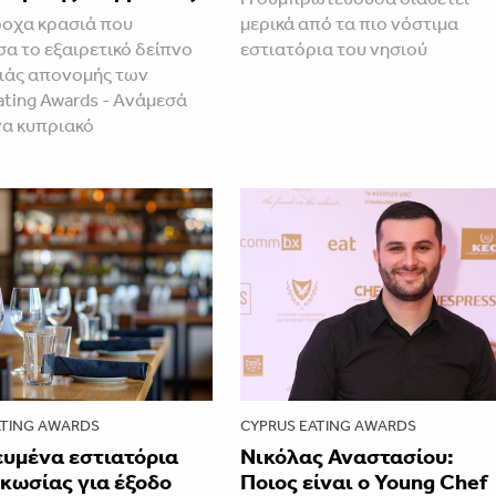
ροχα κρασιά που
μερικά από τα πιο νόστιμα
α το εξαιρετικό δείπνο
εστιατόρια του νησιού
ιάς απονομής των
ating Awards - Aνάμεσά
να κυπριακό
ATING AWARDS
CYPRUS EATING AWARDS
ευμένα εστιατόρια
Νικόλας Αναστασίου:
κωσίας για έξοδο
Ποιος είναι ο Young Chef