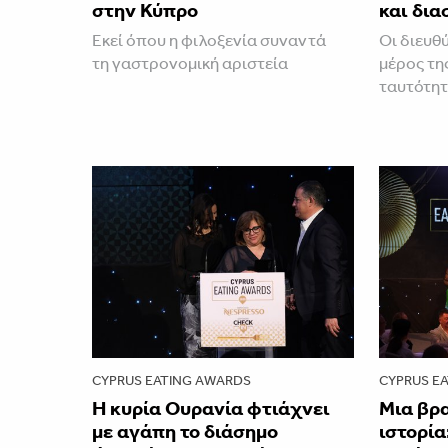
στην Κύπρο
και δι
Εκεί όπου η φιλοξενία συναντά
Οι διευθ
τη γαστρονομική αριστεία
μέρος τη
ταυτότητ
CYPRUS EATING AWARDS
CYPRUS E
Η κυρία Ουρανία φτιάχνει
Μια βρ
με αγάπη το διάσημο
ιστορία