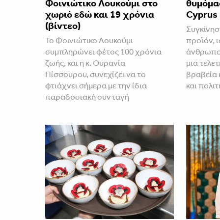
Φοινιώτικο Λουκούμι στο
θυμόμα
χωριό εδώ και 19 χρόνια
Cyprus 
(βίντεο)
Συγκίνηση
Το Φοινιώτικο Λουκούμι
προϊόν, ι
συμπληρώνει φέτος 100 χρόνια
άνθρωποι
ζωής, και η κ. Ουρανία
μια τελε
Πίσσουρου, συνεχίζει να το
βραβεία κ
φτιάχνει σήμερα με την ίδια
και πολιτ
παραδοσιακή συνταγή