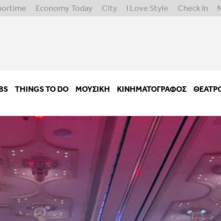
portime
Economy Today
City
I Love Style
Check In
BS
THINGS TO DO
ΜΟΥΣΙΚΉ
ΚΙΝΗΜΑΤΟΓΡΆΦΟΣ
ΘΈΑΤΡ