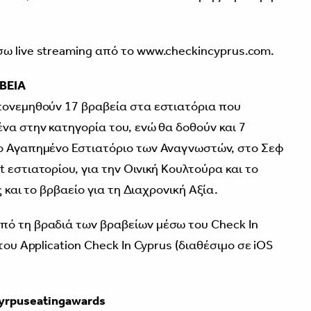
ω live streaming από το www.checkincyprus.com.
ΒΕΙΑ
πονεμηθούν 17 βραβεία στα εστιατόρια που
να στην κατηγορία του, ενώ θα δοθούν και 7
το Αγαπημένο Εστιατόριο των Αναγνωστών, στο Σεφ
 εστιατορίου, για την Οινική Κουλτούρα και το
ς και το βρβαείο για τη Διαχρονική Αξία.
πό τη βραδιά των βραβείων μέσω του Check In
του Application Check In Cyprus (διαθέσιμο σε iOS
yrpuseatingawards