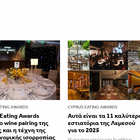
ATING AWARDS
CYPRUS EATING AWARDS
Eating Awards
Αυτά είναι τα 11 καλύτερ
o wine pairing της
εστιατόρια της Λεμεσού
 και η τέχνη της
για το 2025
νομικής ισορροπίας
Η συμπρωτεύουσα διαθέτει