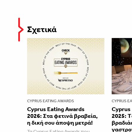
Σχετικά
CYPRUS EATING AWARDS
CYPRUS E
Cyprus Eating Awards
Cyprus 
2026: Στα φετινά βραβεία,
2025: Τ
η δική σου άποψη μετρά!
βραδιάς
γαστρο
Τα Cyprus Eating Awards που