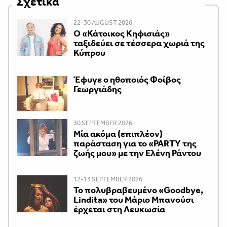
Σχετικά
22-30 AUGUST 2026
Ο «Κάτοικος Κηφισιάς»
ταξιδεύει σε τέσσερα χωριά της
Κύπρου
Έφυγε ο ηθοποιός Φοίβος
Γεωργιάδης
30 SEPTEMBER 2026
Μία ακόμα (επιπλέον)
παράσταση για το «PARTY της
ζωής μου» με την Ελένη Ράντου
12-13 SEPTEMBER 2026
Το πολυβραβευμένο «Goodbye,
Lindita» του Μάριο Μπανούσι
έρχεται στη Λευκωσία