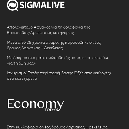
Απολογείται ο Αφγανός για τη δολοφονία της
Βρετανίδας-Αρνείται τις κατηγορίες
Μετά από 26 χρόνια αναμονής παραδόθηκε ο νέος
δρόμος Λάρνακας – Δεκέλειας
Με δάκρυα στα μάτια κολυμβητής με καρκίνο: «Ικετεύω
για τη ζωή μας»
Ισχυρισμοί Τατάρ περί παρέμβασης Όζελ στις «εκλογές»
στα κατεχόμενα
Στην κυκλοφορία ο νέος δρόμος Λάρνακας – Δεκέλειας