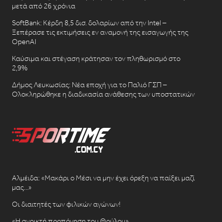
μετά από 26 χρόνια
SoftBank: Κέρδη 8,5 δισ. δολαρίων από την Intel –
Ξεπέρασε τις εκτιμήσεις εν αναμονή της εισαγωγής της
OpenAI
Καύσιμα και στέγαση κράτησαν τον πληθωρισμό στο
2,9%
Δήμος Λευκωσίας: Νέα εποχή για το Παλιό ΓΣΠ –
Ολοκληρώθηκε η διαδικασία ανάθεσης των υποστατικών
Αλμέιδα: «Μακάρι ο Μέσι να μην έχει όρεξη να παίξει μαζί
μας…»
Οι διαιτητές των φιλικών αγώνων!
«Η ανοικτή προπόνηση του Θρύλου»