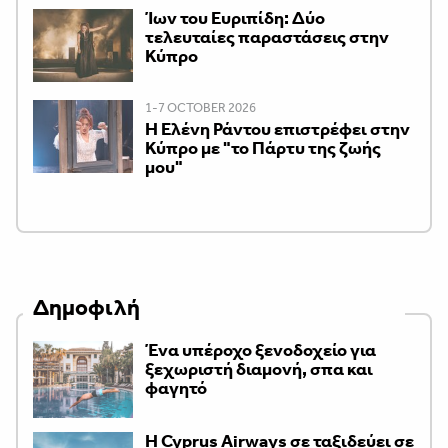
Ίων του Ευριπίδη: Δύο
τελευταίες παραστάσεις στην
Κύπρο
1-7 OCTOBER 2026
H Ελένη Ράντου επιστρέφει στην
Κύπρο με "το Πάρτυ της ζωής
μου"
Δημοφιλή
Ένα υπέροχο ξενοδοχείο για
ξεχωριστή διαμονή, σπα και
φαγητό
H Cyprus Airways σε ταξιδεύει σε