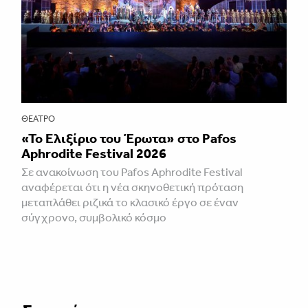
ΘΈΑΤΡΟ
«Το Ελιξίριο του Έρωτα» στο Pafos
Aphrodite Festival 2026
Σε ανακοίνωση του Pafos Aphrodite Festival
αναφέρεται ότι η νέα σκηνοθετική πρόταση
μεταπλάθει ριζικά το κλασικό έργο σε έναν
σύγχρονο, συμβολικό κόσμο