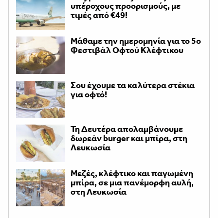
υπέροχους προορισμούς, με
τιμές από €49!
Μάθαμε την ημερομηνία για το 5ο
Φεστιβάλ Οφτού Κλέφτικου
Σου έχουμε τα καλύτερα στέκια
για οφτό!
Τη Δευτέρα απολαμβάνουμε
δωρεάν burger και μπίρα, στη
Λευκωσία
Μεζές, κλέφτικο και παγωμένη
μπίρα, σε μια πανέμορφη αυλή,
στη Λευκωσία