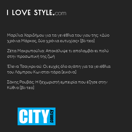
Μαρίλια Χαριδήμου για τα γενέθλια του γιου της: «Δύο
χρόνια Μάρκος, δύο χρόνια ευτυχίας» [βίντεο]
Ζέτα Μακρυπούλια: Αποκάλυψε τι απολαμβάνει πολύ
στην προσωπική της ζωή
Έλενα Τσαγκρινού: Οι ευχές όλο αγάπη για τα γενέθλια
του Λάμπρου Κωνσταντάρα [εικόνα]
Σάκης Ρουβάς: Η ξεχωριστή εμπειρία που έζησε στην
Κύθνο [βίντεο]