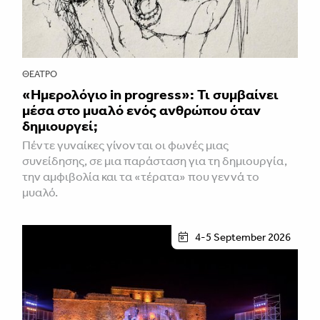
ΘΈΑΤΡΟ
«Ημερολόγιο in progress»: Τι συμβαίνει
μέσα στο μυαλό ενός ανθρώπου όταν
δημιουργεί;
Πέντε γυναίκες γίνονται οι φωνές μιας
συνείδησης, σε μια παράσταση για τη δημιουργία,
την αμφιβολία και τα «τέρατα» που γεννά το
μυαλό.
4-5 September 2026