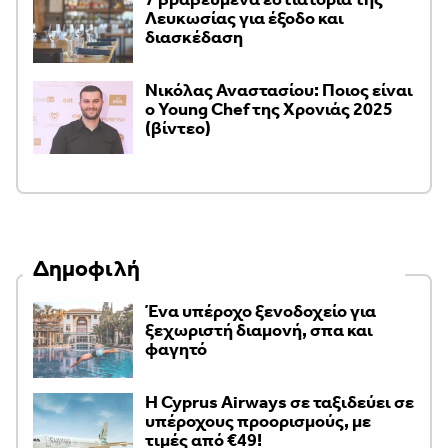
Λευκωσίας για έξοδο και
διασκέδαση
Νικόλας Αναστασίου: Ποιος είναι
ο Young Chef της Χρονιάς 2025
(βίντεο)
Δημοφιλή
Ένα υπέροχο ξενοδοχείο για
ξεχωριστή διαμονή, σπα και
φαγητό
H Cyprus Airways σε ταξιδεύει σε
υπέροχους προορισμούς, με
τιμές από €49!