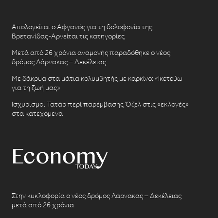
Απολογείται ο Αφγανός για τη δολοφονία της
Βρετανίδας-Αρνείται τις κατηγορίες
Μετά από 26 χρόνια αναμονής παραδόθηκε ο νέος
δρόμος Λάρνακας – Δεκέλειας
Με δάκρυα στα μάτια κολυμβητής με καρκίνο: «Ικετεύω
για τη ζωή μας»
Ισχυρισμοί Τατάρ περί παρέμβασης Όζελ στις «εκλογές»
στα κατεχόμενα
Στην κυκλοφορία ο νέος δρόμος Λάρνακας – Δεκέλειας
μετά από 26 χρόνια