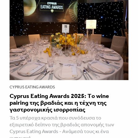
CYPRUS EATING AWARDS
Cyprus Eating Awards 2025: Τo wine
pairing της βραδιάς και η τέχνη της
γαστρονομικής ισορροπίας
Τα 5 υπέροχα κρασιά που συνόδευσα το
εξαιρετικό δείπνο της βραδιάς απονομής των
Cyprus Eating Awards - Aνάμεσά τους κι ένα
κυπριακό