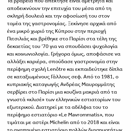
Τα βραβεία που απέκτησε είναι αμέτρητα και
αποδεικνύουν την επιτυχία του μέσα από τη
σκληρή δουλειά και την αφοσίωσή του στον
τομέα της γαστρονομίας. Ξεκίνησε αρχικά από
ένα μικρό χωριό της Κύπρου στην περιοχή
Πιτσιλιάς και βρέθηκε στο Παρίσι στα τέλη της
δεκαετίας του ’70 για να σπουδάσει ψυχολογία
και κοινωνιολογία. Γρήγορα όμως, αποφάσισε να
αλλάξει καριέρα, σπούδασε γαστρονομία στην
περίφημη σχολή Lenôtre και εκπαιδεύτηκε δίπλα
σε καταξιωμένους Γάλλους σεφ. Από το 1981, ο
κυπριακής καταγωγής Ανδρέας Μαυρομμάτης
σερβίρει στο Παρίσι μια κουζίνα μακριά από τα
γνωστά «κλισέ» των ελληνικών εστιατορίων του
εξωτερικού. Διατηρεί με τα αδέλφια του το
περίφημο εστιατόριο «Le Mavrommatis», που
τιμάται με αστέρι Michelin από το 2018 και είναι
το αγαπημένο εστιατόριο πολλών διασημοτήτων,