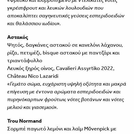
«Φρέσκο και ισορροπημένο με ντελικάτες νότες
γκρέιπφρουτ και λευκών λουλουδιών που
αποκαλύπτει σαγηνευτικές γεύσεις εσπεριδοειδών
και θαλάσσιου ιωδίου».
Αστακός
Ψητός, δαγκάνες αστακού σε κανελόνι λάχανου,
ρίζα, πετιμέζι, bisque αστακού με παντζάρι και
τριαντάφυλλο
Λευκός ξηρός οίνος, Cavalieri Assyrtiko 2022,
Château Nico Lazaridi
«Γεμάτο σώμα, ευχάριστη υψηλή οξύτητα και μακρά
επίγευση με έντονα αρώματα εσπεριδοειδών και
πυρηνόκαρπων φρούτων, νότες βοτάνων και νότες
μελιού και γιασεμιού».
Trou Normand
Σορμπέ παγωτό λεμόνι και λαϊμ Mövenpick με