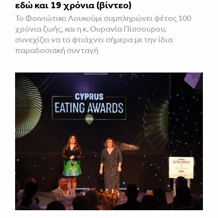
εδώ και 19 χρόνια (βίντεο)
Το Φοινιώτικο Λουκούμι συμπληρώνει φέτος 100
χρόνια ζωής, και η κ. Ουρανία Πίσσουρου,
συνεχίζει να το φτιάχνει σήμερα με την ίδια
παραδοσιακή συνταγή