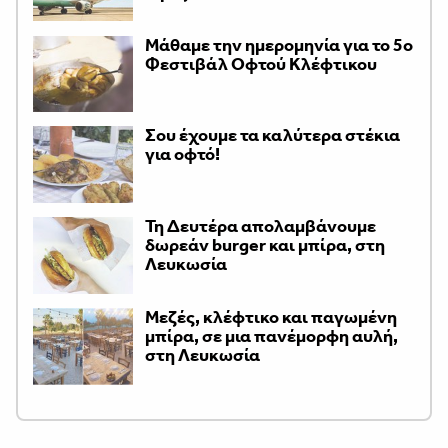
Μάθαμε την ημερομηνία για το 5ο
Φεστιβάλ Οφτού Κλέφτικου
Σου έχουμε τα καλύτερα στέκια
για οφτό!
Τη Δευτέρα απολαμβάνουμε
δωρεάν burger και μπίρα, στη
Λευκωσία
Μεζές, κλέφτικο και παγωμένη
μπίρα, σε μια πανέμορφη αυλή,
στη Λευκωσία