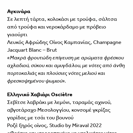
Αγκινάρα
Σε λεπτή τάρτα, κολοκάσι με τρούφα, σάλτσα
από τρούφα και νεροκάρδαμο με πρόβειο
γιαούρτι
Λευκός Αφρώδης Οίνος Καμπανίας, Champagne
Jacquart Blanc – Brut
«Μακρά φρουτώδη επίγευση με αρώματα φρέσκου
αχλαδιού, σύκου και αμυγδάλου, με νότες από άνθη
πορτοκαλιάς και πλούσιες νότες μελιού και
φρεσκοψημένου ψωμιού».
Ελληνικό Χαβιάρι Osciètre
Σεβίτσε λαβράκι με λεμόνι, ταραμάς αχινού,
αβγοτάραχο Μεσολογγίου, κονσομέ γκρίζας
γαρίδας με τσάι του βουνού
Ροζέ ξηρός οίνος, Studio by Miraval 2022