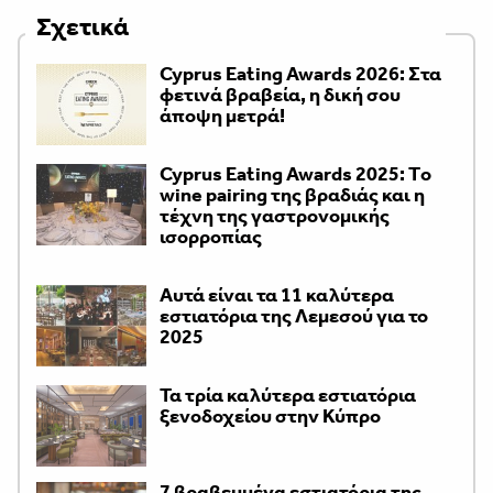
Σχετικά
Cyprus Eating Awards 2026: Στα
φετινά βραβεία, η δική σου
άποψη μετρά!
Cyprus Eating Awards 2025: Τo
wine pairing της βραδιάς και η
τέχνη της γαστρονομικής
ισορροπίας
Αυτά είναι τα 11 καλύτερα
εστιατόρια της Λεμεσού για το
2025
Τα τρία καλύτερα εστιατόρια
ξενοδοχείου στην Κύπρο
7 βραβευμένα εστιατόρια της