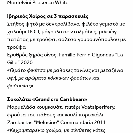
Montelvini Prosecco White
Ιβηρικός Χοίρος σε 3 παρασκευές
Στήθος ψητό με δεντρολίβανο, φιλέτο γεμιστό με
χαλούμι ΠΟΠ, μάγουλο σε ντολμάδες, μιλφέιγ
πατάτας με τρούφα, σάλτσα γουρουνόπουλου με
τρούφα
Ερυθρός ξηρός οίνος, Famille Perrin Gigondas “La
Gille” 2020
«Γεμάτο φινέτσα με μαλακές τανίνες και μεταξένια
υφή, με αρώματα κόκκινων φρούτων και
φράουλας».
Σοκολάτα «Grand cru Caribbean»
Μαρμελάδα κουμκουάτ, πιπέρι Voatsiperifery,
φρούτα του πάθους και κουλί πορτοκάλι
Zambartas "Melusine" Commandaria 2011
«Κεχριμπαρένιο χρώμα, με σύνθετες νότες