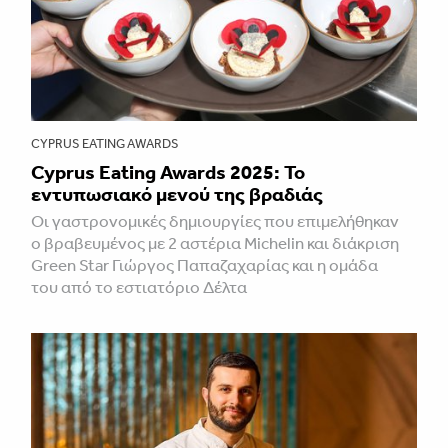
CYPRUS EATING AWARDS
Cyprus Eating Awards 2025: Το
εντυπωσιακό μενού της βραδιάς
Οι γαστρονομικές δημιουργίες που επιμελήθηκαν
ο βραβευμένος με 2 αστέρια Michelin και διάκριση
Green Star Γιώργος Παπαζαχαρίας και η ομάδα
του από το εστιατόριο Δέλτα