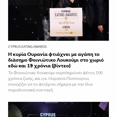
CYPRUS EATING AWARDS
Η κυρία Ουρανία φτιάχνει με αγάπη το
διάσημο Φοινιώτικο Λουκούμι στο χωριό
εδώ και 19 χρόνια (βίντεο)
Το Φοινιώτικο Λουκούμι συμπληρώνει φέτος 100
χρόνια ζωής, και η κ. Ουρανία Πίσσουρου,
συνεχίζει να το φτιάχνει σήμερα με την ίδια
παραδοσιακή συνταγή