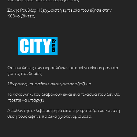
Σάκης Ρουβάς: Η ξεχωριστή εμπειρία που έζησε στην
Κύθνο [βίντεο]
Οι τουαλέτες των αεροπλάνων μπορεί να γίνουν ραντάρ
για τις πανδημίες
18χρονος κουφάθηκε ακούγοντας τζιτζίκια
Το «σκουλήκι του διαβόλου» είναι ένα πλάσμα που δεν θα
‘πρεπε να υπάρχει
Διευθυντής έκλεβε μετρητά από την τράπεζά του και στη
θέση τους άφηνε παιδικά χαρτονομίσματα