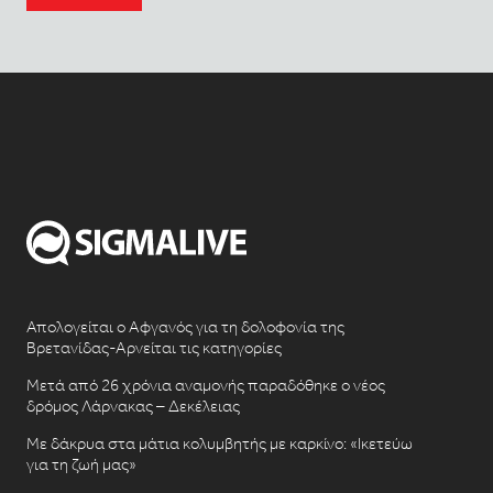
Απολογείται ο Αφγανός για τη δολοφονία της
Βρετανίδας-Αρνείται τις κατηγορίες
Μετά από 26 χρόνια αναμονής παραδόθηκε ο νέος
δρόμος Λάρνακας – Δεκέλειας
Με δάκρυα στα μάτια κολυμβητής με καρκίνο: «Ικετεύω
για τη ζωή μας»