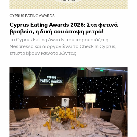
CYPRUS EATING AWARDS
Cyprus Eating Awards 2026: Στα φετινά
βραβεία, η δική σου άποψη μετρά!
Τα Cyprus Eating Awards που παρουσιάζει η
Nespresso και διοργανώνει το Check In Cyprus,
επιστρέφουν καινοτομώντας