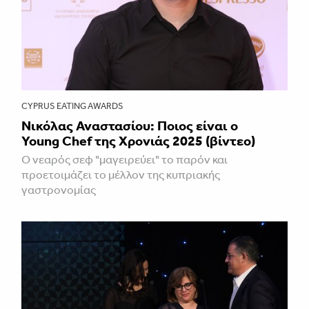
CYPRUS EATING AWARDS
Νικόλας Αναστασίου: Ποιος είναι ο
Young Chef της Χρονιάς 2025 (βίντεο)
Ο νεαρός σεφ "μαγειρεύει" το παρόν και
προετοιμάζει το μέλλον της κυπριακής
γαστρονομίας