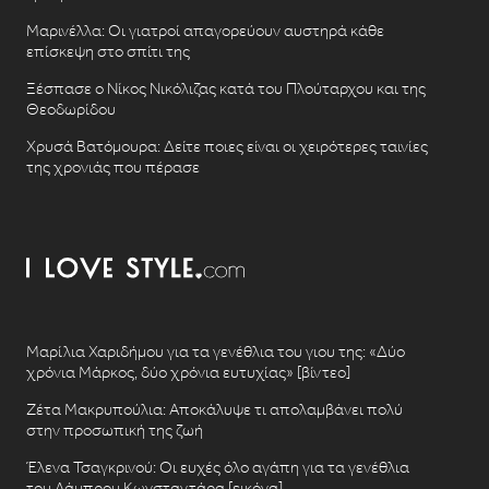
Μαρινέλλα: Οι γιατροί απαγορεύουν αυστηρά κάθε
επίσκεψη στο σπίτι της
Ξέσπασε ο Νίκος Νικόλιζας κατά του Πλούταρχου και της
Θεοδωρίδου
Χρυσά Βατόμουρα: Δείτε ποιες είναι οι χειρότερες ταινίες
της χρονιάς που πέρασε
Μαρίλια Χαριδήμου για τα γενέθλια του γιου της: «Δύο
χρόνια Μάρκος, δύο χρόνια ευτυχίας» [βίντεο]
Ζέτα Μακρυπούλια: Αποκάλυψε τι απολαμβάνει πολύ
στην προσωπική της ζωή
Έλενα Τσαγκρινού: Οι ευχές όλο αγάπη για τα γενέθλια
του Λάμπρου Κωνσταντάρα [εικόνα]