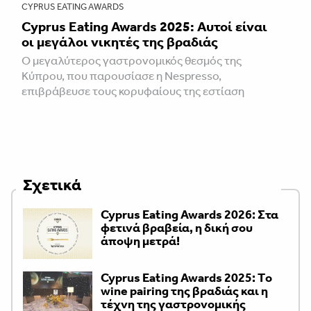
CYPRUS EATING AWARDS
Cyprus Eating Awards 2025: Aυτοί είναι
οι μεγάλοι νικητές της βραδιάς
Ο μεγαλύτερος γαστρονομικός θεσμός της
Κύπρου, που παρουσίασε η Nespresso,
επιβράβευσε τους κορυφαίους της εστίαση
Σχετικά
Cyprus Eating Awards 2026: Στα
φετινά βραβεία, η δική σου
άποψη μετρά!
Cyprus Eating Awards 2025: Τo
wine pairing της βραδιάς και η
τέχνη της γαστρονομικής