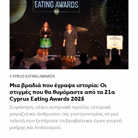
CYPRUS EATING AWARDS
Μια βραδιά που έγραψε ιστορία: Οι
στιγμές που θα θυμόμαστε από τα 21α
Cyprus Eating Awards 2025
Συγκίνηση, γέλιο, κυπριακό προϊόν, ιστορικά
μαγαζιά και άνθρωποι της γαστρονομίας σε μια
τελετή που ξεπέρασε τα βραβεία και έγινε γιορτή
μνήμης και πολιτισμού.