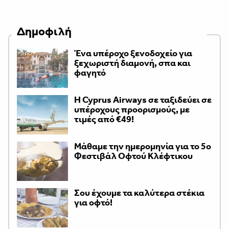
Δημοφιλή
Ένα υπέροχο ξενοδοχείο για
ξεχωριστή διαμονή, σπα και
φαγητό
H Cyprus Airways σε ταξιδεύει σε
υπέροχους προορισμούς, με
τιμές από €49!
Μάθαμε την ημερομηνία για το 5ο
Φεστιβάλ Οφτού Κλέφτικου
Σου έχουμε τα καλύτερα στέκια
για οφτό!