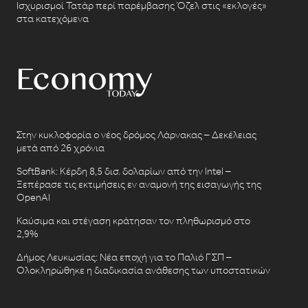
Ισχυρισμοί Τατάρ περί παρέμβασης Όζελ στις «εκλογές»
στα κατεχόμενα
Στην κυκλοφορία ο νέος δρόμος Λάρνακας – Δεκέλειας
μετά από 26 χρόνια
SoftBank: Κέρδη 8,5 δισ. δολαρίων από την Intel –
Ξεπέρασε τις εκτιμήσεις εν αναμονή της εισαγωγής της
OpenAI
Καύσιμα και στέγαση κράτησαν τον πληθωρισμό στο
2,9%
Δήμος Λευκωσίας: Νέα εποχή για το Παλιό ΓΣΠ –
Ολοκληρώθηκε η διαδικασία ανάθεσης των υποστατικών