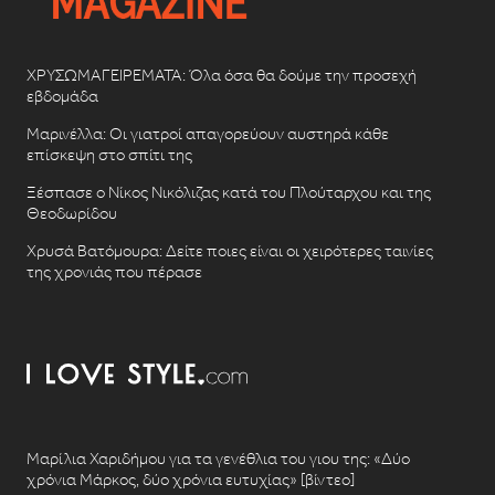
ΧΡΥΣΩΜΑΓΕΙΡΕΜΑΤΑ: Όλα όσα θα δούμε την προσεχή
εβδομάδα
Μαρινέλλα: Οι γιατροί απαγορεύουν αυστηρά κάθε
επίσκεψη στο σπίτι της
Ξέσπασε ο Νίκος Νικόλιζας κατά του Πλούταρχου και της
Θεοδωρίδου
Χρυσά Βατόμουρα: Δείτε ποιες είναι οι χειρότερες ταινίες
της χρονιάς που πέρασε
Μαρίλια Χαριδήμου για τα γενέθλια του γιου της: «Δύο
χρόνια Μάρκος, δύο χρόνια ευτυχίας» [βίντεο]