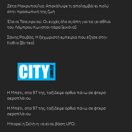
Ζέτα Μακρυπούλια: Αποκάλυψε τι απολαμβάνει πολύ
στην προσωπική της ζωή
Έλενα Τσαγκρινού: Οι ευχές όλο αγάπη για τα γενέθλια
του Λάμπρου Κωνσταντάρα [εικόνα]
Σάκης Ρουβάς: Η ξεχωριστή εμπειρία που έζησε στην
Κύθνο [βίντεο]
Η Μπέτι, στα 97 της, ταξίδεψε όρθια πάνω σε φτερό
αεροπλάνου
Η Μπέτι, στα 97 της, ταξίδεψε όρθια πάνω σε φτερό
αεροπλάνου
Μπορεί η Σελήνη να είναι βάση UFO;