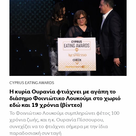
CYPRUS EATING AWARDS
Η κυρία Ουρανία φτιάχνει με αγάπη το
διάσημο Φοινιώτικο Λουκούμι στο χωριό
εδώ και 19 χρόνια (βίντεο)
Το Φοινιώτικο Λουκούμι συμπληρώνει φέτος 100
χρόνια ζωής, και η κ. Ουρανία Πίσσουρου,
συνεχίζει να το φτιάχνει σήμερα με την ίδια
παραδοσιακή συνταγή