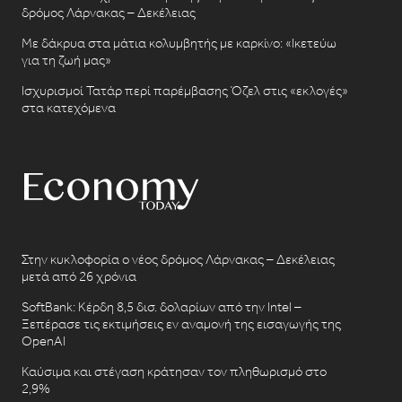
δρόμος Λάρνακας – Δεκέλειας
Με δάκρυα στα μάτια κολυμβητής με καρκίνο: «Ικετεύω
για τη ζωή μας»
Ισχυρισμοί Τατάρ περί παρέμβασης Όζελ στις «εκλογές»
στα κατεχόμενα
Στην κυκλοφορία ο νέος δρόμος Λάρνακας – Δεκέλειας
μετά από 26 χρόνια
SoftBank: Κέρδη 8,5 δισ. δολαρίων από την Intel –
Ξεπέρασε τις εκτιμήσεις εν αναμονή της εισαγωγής της
OpenAI
Καύσιμα και στέγαση κράτησαν τον πληθωρισμό στο
2,9%