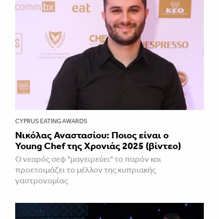
CYPRUS EATING AWARDS
Νικόλας Αναστασίου: Ποιος είναι ο
Young Chef της Χρονιάς 2025 (βίντεο)
Ο νεαρός σεφ "μαγειρεύει" το παρόν και
προετοιμάζει το μέλλον της κυπριακής
γαστρονομίας