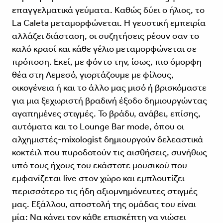
επαγγελματικά γεύματα. Καθώς δύει ο ήλιος, το
La Caleta μεταμορφώνεται. Η γευστική εμπειρία
αλλάζει διάσταση, οι συζητήσεις ρέουν σαν το
καλό κρασί και κάθε γέλιο μεταμορφώνεται σε
πρόποση. Εκεί, με φόντο την, ίσως, πιο όμορφη
θέα στη Λεμεσό, γιορτάζουμε με φίλους,
οικογένεια ή και το άλλο μας μισό ή βρισκόμαστε
για μια ξεχωριστή βραδινή έξοδο δημιουργώντας
αγαπημένες στιγμές. Το βράδυ, ανάβει, επίσης,
αυτόματα και το Lounge Bar mode, όπου οι
αλχημιστές-mixologist δημιουργούν δελεαστικά
κοκτέιλ που πυροδοτούν τις αισθήσεις, συνήθως
υπό τους ήχους του εκάστοτε μουσικού που
εμφανίζεται live στον χώρο και εμπλουτίζει
περισσότερο τις ήδη αξιομνημόνευτες στιγμές
μας. Εξάλλου, αποστολή της ομάδας του είναι
μία: Να κάνει τον κάθε επισκέπτη να νιώσει