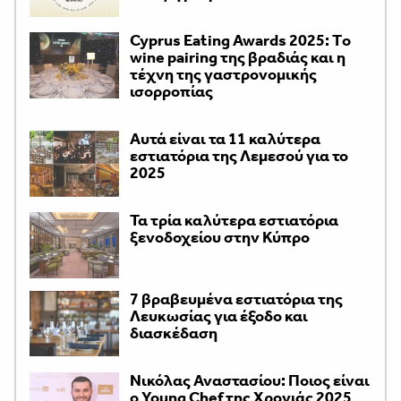
Cyprus Eating Awards 2025: Τo
wine pairing της βραδιάς και η
τέχνη της γαστρονομικής
ισορροπίας
Αυτά είναι τα 11 καλύτερα
εστιατόρια της Λεμεσού για το
2025
Τα τρία καλύτερα εστιατόρια
ξενοδοχείου στην Κύπρο
7 βραβευμένα εστιατόρια της
Λευκωσίας για έξοδο και
διασκέδαση
Νικόλας Αναστασίου: Ποιος είναι
ο Young Chef της Χρονιάς 2025