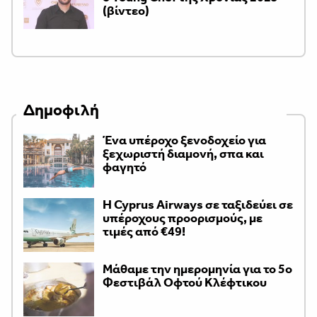
(βίντεο)
Δημοφιλή
Ένα υπέροχο ξενοδοχείο για
ξεχωριστή διαμονή, σπα και
φαγητό
H Cyprus Airways σε ταξιδεύει σε
υπέροχους προορισμούς, με
τιμές από €49!
Μάθαμε την ημερομηνία για το 5ο
Φεστιβάλ Οφτού Κλέφτικου