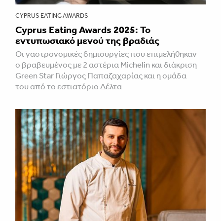
CYPRUS EATING AWARDS
Cyprus Eating Awards 2025: Το
εντυπωσιακό μενού της βραδιάς
Οι γαστρονομικές δημιουργίες που επιμελήθηκαν
ο βραβευμένος με 2 αστέρια Michelin και διάκριση
Green Star Γιώργος Παπαζαχαρίας και η ομάδα
του από το εστιατόριο Δέλτα