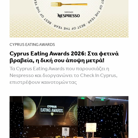
CYPRUS EATING AWARDS
Cyprus Eating Awards 2026: Στα φετινά
βραβεία, η δική σου άποψη μετρά!
Τα Cyprus Eating Awards που παρουσιάζει η
Nespresso και διοργανώνει το Check In Cyprus,
επιστρέφουν καινοτομώντας