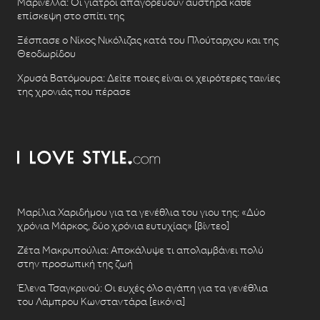
Μαρινέλλα: Οι γιατροί απαγορεύουν αυστηρά κάθε
επίσκεψη στο σπίτι της
Ξέσπασε ο Νίκος Νικόλιζας κατά του Πλούταρχου και της
Θεοδωρίδου
Χρυσά Βατόμουρα: Δείτε ποιες είναι οι χειρότερες ταινίες
της χρονιάς που πέρασε
Μαρίλια Χαριδήμου για τα γενέθλια του γιου της: «Δύο
χρόνια Μάρκος, δύο χρόνια ευτυχίας» [βίντεο]
Ζέτα Μακρυπούλια: Αποκάλυψε τι απολαμβάνει πολύ
στην προσωπική της ζωή
Έλενα Τσαγκρινού: Οι ευχές όλο αγάπη για τα γενέθλια
του Λάμπρου Κωνσταντάρα [εικόνα]