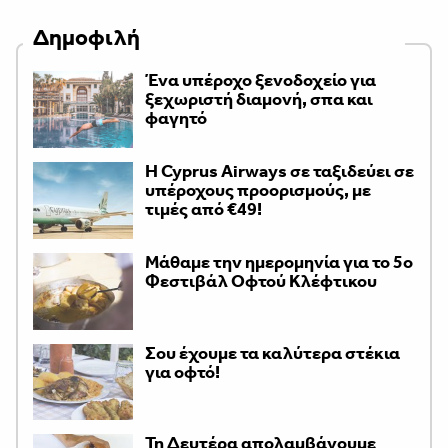
Δημοφιλή
Ένα υπέροχο ξενοδοχείο για
ξεχωριστή διαμονή, σπα και
φαγητό
H Cyprus Airways σε ταξιδεύει σε
υπέροχους προορισμούς, με
τιμές από €49!
Μάθαμε την ημερομηνία για το 5ο
Φεστιβάλ Οφτού Κλέφτικου
Σου έχουμε τα καλύτερα στέκια
για οφτό!
Τη Δευτέρα απολαμβάνουμε