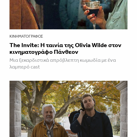
ΚΙΝΗΜΑΤΟΓΡΆΦΟΣ
The Invite: Η ταινία της Olivia Wilde στον
κινηματογράφο Πάνθεον
Μια ξεκαρδιστικά απρόβλεπτη κωμωδία με ένα
λαμπερό cast