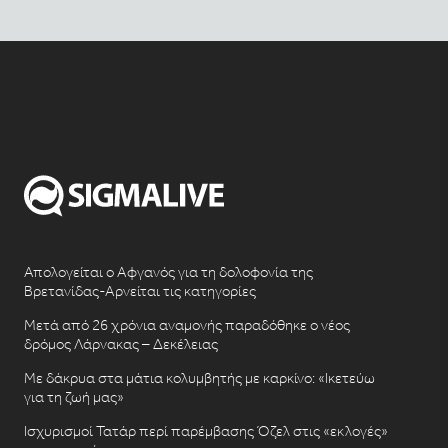
Απολογείται ο Αφγανός για τη δολοφονία της
Βρετανίδας-Αρνείται τις κατηγορίες
Μετά από 26 χρόνια αναμονής παραδόθηκε ο νέος
δρόμος Λάρνακας – Δεκέλειας
Με δάκρυα στα μάτια κολυμβητής με καρκίνο: «Ικετεύω
για τη ζωή μας»
Ισχυρισμοί Τατάρ περί παρέμβασης Όζελ στις «εκλογές»