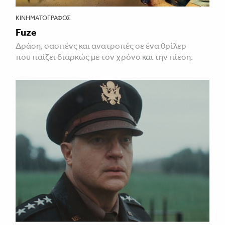
ΚΙΝΗΜΑΤΟΓΡΆΦΟΣ
Fuze
Δράση, σασπένς και ανατροπές σε ένα θρίλερ
που παίζει διαρκώς με τον χρόνο και την πίεση.