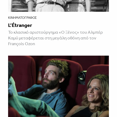
ΚΙΝΗΜΑΤΟΓΡΆΦΟΣ
L’Étranger
Το κλασικό αριστούργημα «Ο Ξένος» του Αλμπέρ
Καμύ μεταφέρεται στη μεγάλη οθόνη από τον
François Ozon