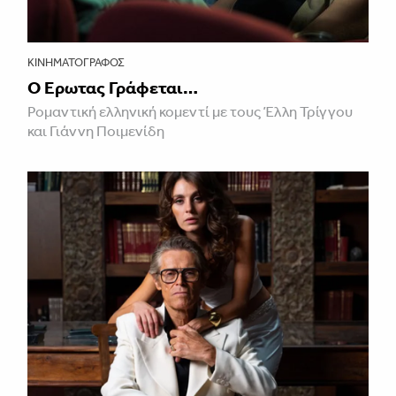
ΚΙΝΗΜΑΤΟΓΡΆΦΟΣ
Ο Έρωτας Γράφεται…
Ρομαντική ελληνική κομεντί με τους Έλλη Τρίγγου
και Γιάννη Ποιμενίδη