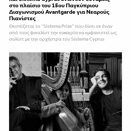
στο πλαίσιο του 15ου Παγκύπριου
Διαγωνισμού Avantgarde για Νεαρούς
Πιανίστες
Θεσπίζεται το “Sistema Prize” που δίνει σε έναν
από τους φιναλίστ την ευκαιρία να εμφανιστεί ως
σολίστ με την ορχήστρα του Sistema Cyprus