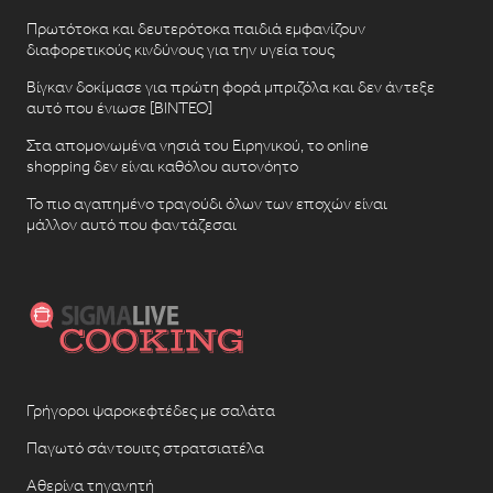
Πρωτότοκα και δευτερότοκα παιδιά εμφανίζουν
διαφορετικούς κινδύνους για την υγεία τους
Βίγκαν δοκίμασε για πρώτη φορά μπριζόλα και δεν άντεξε
αυτό που ένιωσε [ΒΙΝΤΕΟ]
Στα απομονωμένα νησιά του Ειρηνικού, το online
shopping δεν είναι καθόλου αυτονόητο
Το πιο αγαπημένο τραγούδι όλων των εποχών είναι
μάλλον αυτό που φαντάζεσαι
Γρήγοροι ψαροκεφτέδες με σαλάτα
Παγωτό σάντουιτς στρατσιατέλα
Αθερίνα τηγανητή