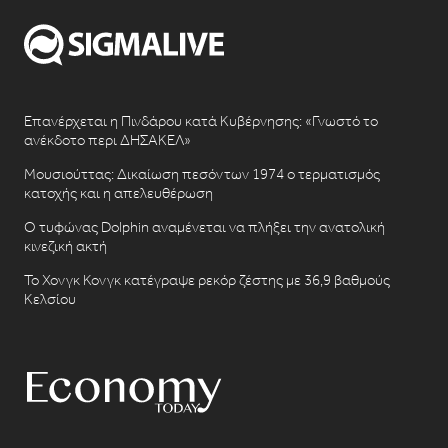
Επανέρχεται η Πινδάρου κατά Κυβέρνησης: «Γνωστό το
ανέκδοτο περι ΔΗΣΑΚΕΛ»
Μουσιούττας: Δικαίωση πεσόντων 1974 ο τερματισμός
κατοχής και η απελευθέρωση
Ο τυφώνας Dolphin αναμένεται να πλήξει την ανατολική
κινεζική ακτή
Το Χονγκ Κονγκ κατέγραψε ρεκόρ ζέστης με 36,9 βαθμούς
Κελσίου