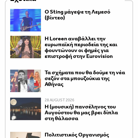
Ο Sting μάγεψε τη Λεμεσό
(βίντεο)
Η Loreen αναβάλλει την
ευρωπαϊκή περιοδεία της και
φουντώνουν οι φημές για
επιστροφή στην Eurovision
Τα σχήματα που θα δούμε τη νέα
σεζόν στα μπουζούκια της
Αθήνας
28 AUGUST 2026
Η (μουσική) πανσέληνος του
Αυγούστου θα μας βρει δίπλα
στη θάλασσα
Πολιτιστικός Οργανισμός