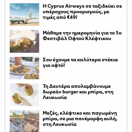
H Cyprus Airways σε ταξιδεύει σε
υπέροχους προορισμούς, με
τιμές από €49!
Μάθαμε την ημερομηνία για το 5ο
Φεστιβάλ Οφτού Κλέφτικου
Σου έχουμε τα καλύτερα στέκια
για οφτό!
Τη Δευτέρα απολαμβάνουμε
δωρεάν burger και μπίρα, στη
Λευκωσία
Μεζές, κλέφτικο και παγωμένη
μπίρα, σε μια πανέμορφη αυλή,
στη Λευκωσία