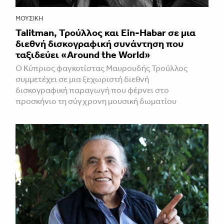
ΜΟΥΣΙΚΉ
Talitman, Τρούλλος και Ein-Habar σε μια
διεθνή δισκογραφική συνάντηση που
ταξιδεύει «Around the World»
Ο Κύπριος φαγκοτίστας Μαυρουδής Τρούλλος
συμμετέχει σε μια ξεχωριστή διεθνή
δισκογραφική παραγωγή που φέρνει στο
προσκήνιο τη σύγχρονη μουσική δωματίου