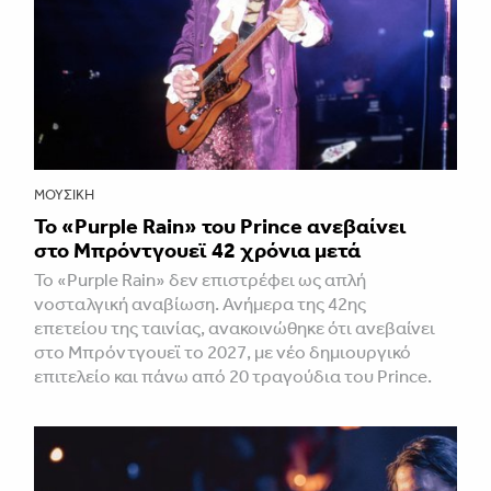
ΜΟΥΣΙΚΉ
Το «Purple Rain» του Prince ανεβαίνει
στο Μπρόντγουεϊ 42 χρόνια μετά
Το «Purple Rain» δεν επιστρέφει ως απλή
νοσταλγική αναβίωση. Ανήμερα της 42ης
επετείου της ταινίας, ανακοινώθηκε ότι ανεβαίνει
στο Μπρόντγουεϊ το 2027, με νέο δημιουργικό
επιτελείο και πάνω από 20 τραγούδια του Prince.