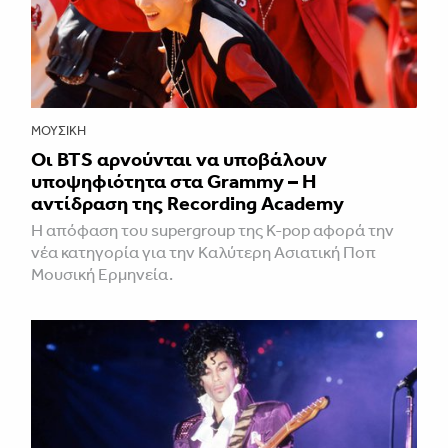
ΜΟΥΣΙΚΉ
Οι BTS αρνούνται να υποβάλουν
υποψηφιότητα στα Grammy – Η
αντίδραση της Recording Academy
Η απόφαση του supergroup της K-pop αφορά την
νέα κατηγορία για την Καλύτερη Ασιατική Ποπ
Μουσική Ερμηνεία.