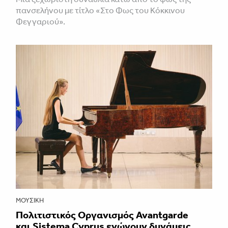
πανσελήνου με τίτλο «Στο Φως του Κόκκινου
Φεγγαριού».
ΜΟΥΣΙΚΉ
Πολιτιστικός Οργανισμός Avantgarde
και Sistema Cyprus ενώνουν δυνάμεις