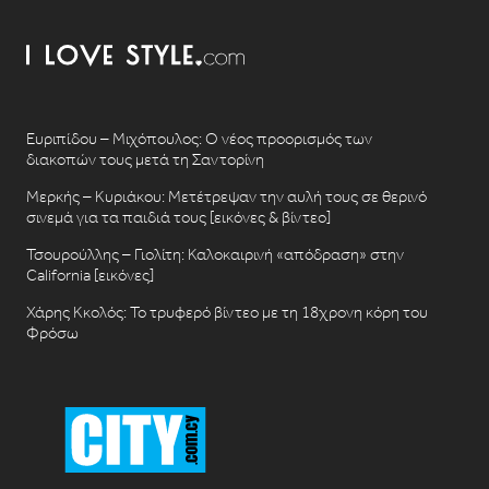
Ευριπίδου – Μιχόπουλος: Ο νέος προορισμός των
διακοπών τους μετά τη Σαντορίνη
Μερκής – Κυριάκου: Μετέτρεψαν την αυλή τους σε θερινό
σινεμά για τα παιδιά τους [εικόνες & βίντεο]
Τσουρούλλης – Γιολίτη: Καλοκαιρινή «απόδραση» στην
California [εικόνες]
Χάρης Κκολός: Το τρυφερό βίντεο με τη 18χρονη κόρη του
Φρόσω