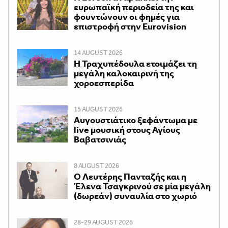
ευρωπαϊκή περιοδεία της και
φουντώνουν οι φημές για
επιστροφή στην Eurovision
14 AUGUST 2026
Η Τραχυπέδουλα ετοιμάζει τη
μεγάλη καλοκαιρινή της
χοροεσπερίδα
15 AUGUST 2026
Αυγουστιάτικο ξεφάντωμα με
live μουσική στους Αγίους
Βαβατσινιάς
8 AUGUST 2026
Ο Λευτέρης Πανταζής και η
Έλενα Τσαγκρινού σε μία μεγάλη
(δωρεάν) συναυλία στο χωριό
28-29 AUGUST 2026