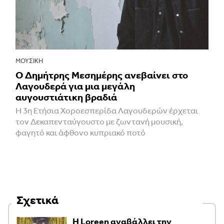
ΜΟΥΣΙΚΉ
Ο Δημήτρης Μεσημέρης ανεβαίνει στο
Λαγουδερά για μια μεγάλη
αυγουστιάτικη βραδιά
Η 3η Ετήσια Χοροεσπερίδα Λαγουδερών έρχεται
τον Δεκαπενταύγουστο με ζωντανή μουσική,
φαγητό και άφθονο κυπριακό ποτό
Σχετικά
Η Loreen αναβάλλει την