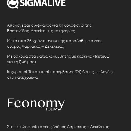
Απολογείται ο Αφγανός για τη δολοφονία της
Βρετανίδας-Αρνείται τις κατηγορίες
Μετά από 26 χρόνια αναμονής παραδόθηκε ο νέος
δρόμος Λάρνακας – Δεκέλειας
Με δάκρυα στα μάτια κολυμβητής με καρκίνο: «Ικετεύω
για τη ζωή μας»
Ισχυρισμοί Τατάρ περί παρέμβασης Όζελ στις «εκλογές»
στα κατεχόμενα
Στην κυκλοφορία ο νέος δρόμος Λάρνακας – Δεκέλειας