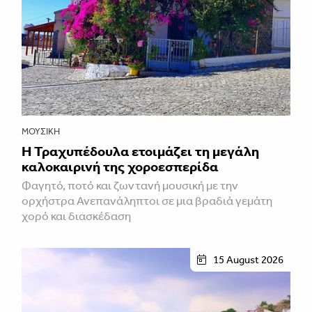
ΜΟΥΣΙΚΉ
Η Τραχυπέδουλα ετοιμάζει τη μεγάλη
καλοκαιρινή της χοροεσπερίδα
Φαγητό, ποτό και ζωντανή μουσική με την
ορχήστρα Ανεπανάληπτοι σε μια βραδιά γεμάτη
χορό και διασκέδαση
15 August 2026