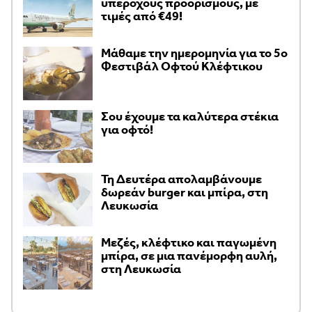
υπέροχους προορισμούς, με
τιμές από €49!
Μάθαμε την ημερομηνία για το 5ο
Φεστιβάλ Οφτού Κλέφτικου
Σου έχουμε τα καλύτερα στέκια
για οφτό!
Τη Δευτέρα απολαμβάνουμε
δωρεάν burger και μπίρα, στη
Λευκωσία
Μεζές, κλέφτικο και παγωμένη
μπίρα, σε μια πανέμορφη αυλή,
στη Λευκωσία