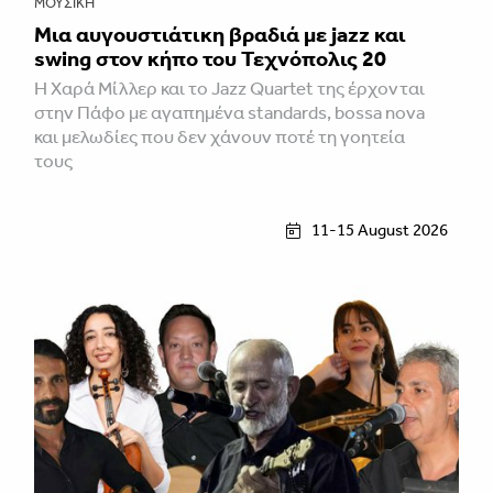
ΜΟΥΣΙΚΉ
Μια αυγουστιάτικη βραδιά με jazz και
swing στον κήπο του Τεχνόπολις 20
Η Χαρά Μίλλερ και το Jazz Quartet της έρχονται
στην Πάφο με αγαπημένα standards, bossa nova
και μελωδίες που δεν χάνουν ποτέ τη γοητεία
τους
11-15 August 2026