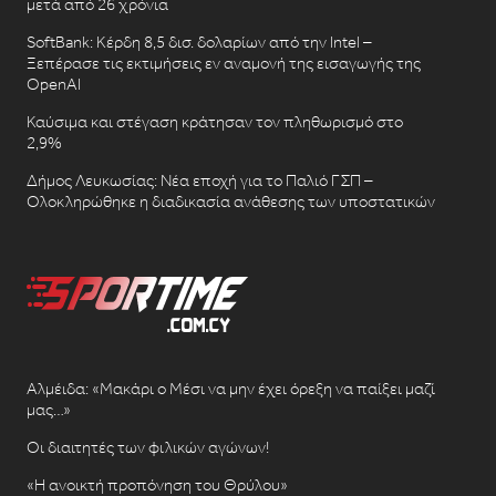
μετά από 26 χρόνια
SoftBank: Κέρδη 8,5 δισ. δολαρίων από την Intel –
Ξεπέρασε τις εκτιμήσεις εν αναμονή της εισαγωγής της
OpenAI
Καύσιμα και στέγαση κράτησαν τον πληθωρισμό στο
2,9%
Δήμος Λευκωσίας: Νέα εποχή για το Παλιό ΓΣΠ –
Ολοκληρώθηκε η διαδικασία ανάθεσης των υποστατικών
Αλμέιδα: «Μακάρι ο Μέσι να μην έχει όρεξη να παίξει μαζί
μας…»
Οι διαιτητές των φιλικών αγώνων!
«Η ανοικτή προπόνηση του Θρύλου»