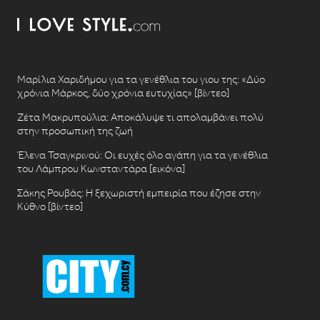
Μαρίλια Χαριδήμου για τα γενέθλια του γιου της: «Δύο
χρόνια Μάρκος, δύο χρόνια ευτυχίας» [βίντεο]
Ζέτα Μακρυπούλια: Αποκάλυψε τι απολαμβάνει πολύ
στην προσωπική της ζωή
Έλενα Τσαγκρινού: Οι ευχές όλο αγάπη για τα γενέθλια
του Λάμπρου Κωνσταντάρα [εικόνα]
Σάκης Ρουβάς: Η ξεχωριστή εμπειρία που έζησε στην
Κύθνο [βίντεο]