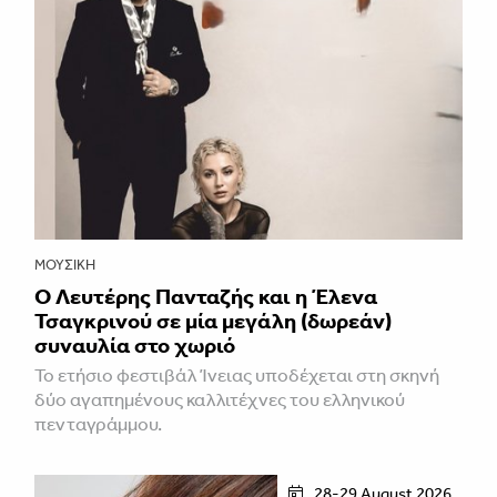
ΜΟΥΣΙΚΉ
Ο Λευτέρης Πανταζής και η Έλενα
Τσαγκρινού σε μία μεγάλη (δωρεάν)
συναυλία στο χωριό
Το ετήσιο φεστιβάλ Ίνειας υποδέχεται στη σκηνή
δύο αγαπημένους καλλιτέχνες του ελληνικού
πενταγράμμου.
28-29 August 2026