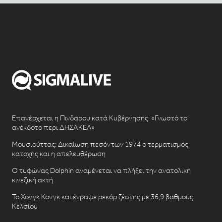
Επανέρχεται η Πινδάρου κατά Κυβέρνησης: «Γνωστό το
ανέκδοτο περι ΔΗΣΑΚΕΛ»
Μουσιούττας: Δικαίωση πεσόντων 1974 ο τερματισμός
κατοχής και η απελευθέρωση
Ο τυφώνας Dolphin αναμένεται να πλήξει την ανατολική
κινεζική ακτή
Το Χονγκ Κονγκ κατέγραψε ρεκόρ ζέστης με 36,9 βαθμούς
Κελσίου