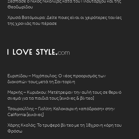
Ξέσπασε ο Νίκος Νικόλιζας κατά του Πλούταρχου και της
Θεοδωρίδου
Χρυσά Βατόμουρα: Δείτε ποιες είναι οι χειρότερες ταινίες
της χρονιάς που πέρασε
Ευριπίδου – Μιχόπουλος: Ο νέος προορισμός των
διακοπών τους μετά τη Σαντορίνη
Μερκής – Κυριάκου: Μετέτρεψαν την αυλή τους σε θερινό
σινεμά για τα παιδιά τους [εικόνες & βίντεο]
Τσουρούλλης – Γιολίτη: Καλοκαιρινή «απόδραση» στην
California [εικόνες]
Χάρης Κκολός: Το τρυφερό βίντεο με τη 18χρονη κόρη του
Φρόσω