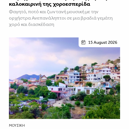
καλοκαιρινή της χοροεσπερίδα
Φαγητό, ποτό και ζωντανή μουσική με την
ορχήστρα Ανεπανάληπτοι σε μια βραδιά γεμάτη
χορό και διασκέδαση
15 August 2026
ΜΟΥΣΙΚΉ