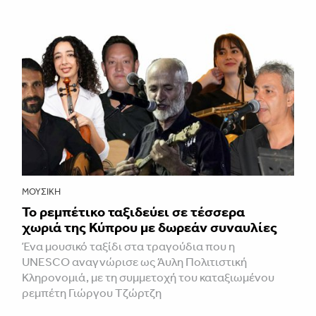
ΜΟΥΣΙΚΉ
Το ρεμπέτικο ταξιδεύει σε τέσσερα
χωριά της Κύπρου με δωρεάν συναυλίες
Ένα μουσικό ταξίδι στα τραγούδια που η
UNESCO αναγνώρισε ως Άυλη Πολιτιστική
Κληρονομιά, με τη συμμετοχή του καταξιωμένου
ρεμπέτη Γιώργου Τζώρτζη