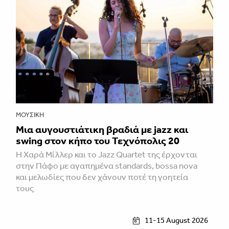
ΜΟΥΣΙΚΉ
Μια αυγουστιάτικη βραδιά με jazz και
swing στον κήπο του Τεχνόπολις 20
Η Χαρά Μίλλερ και το Jazz Quartet της έρχονται
στην Πάφο με αγαπημένα standards, bossa nova
και μελωδίες που δεν χάνουν ποτέ τη γοητεία
τους
11-15 August 2026