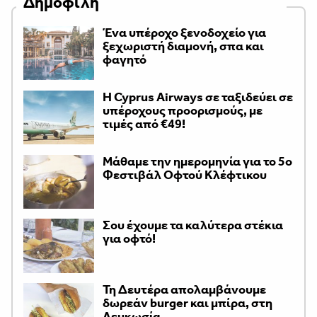
Δημοφιλή
Ένα υπέροχο ξενοδοχείο για
ξεχωριστή διαμονή, σπα και
φαγητό
H Cyprus Airways σε ταξιδεύει σε
υπέροχους προορισμούς, με
τιμές από €49!
Μάθαμε την ημερομηνία για το 5ο
Φεστιβάλ Οφτού Κλέφτικου
Σου έχουμε τα καλύτερα στέκια
για οφτό!
Τη Δευτέρα απολαμβάνουμε
δωρεάν burger και μπίρα, στη
Λευκωσία