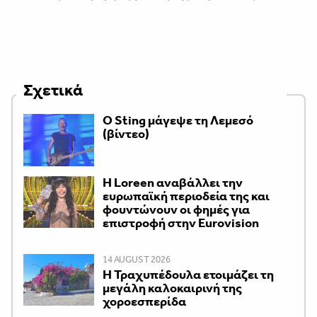
Σχετικά
Ο Sting μάγεψε τη Λεμεσό
(βίντεο)
Η Loreen αναβάλλει την
ευρωπαϊκή περιοδεία της και
φουντώνουν οι φημές για
επιστροφή στην Eurovision
14 AUGUST 2026
Η Τραχυπέδουλα ετοιμάζει τη
μεγάλη καλοκαιρινή της
χοροεσπερίδα