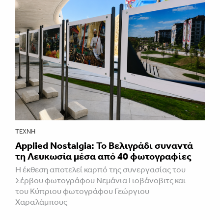
ΤΈΧΝΗ
Applied Nostalgia: Το Βελιγράδι συναντά
τη Λευκωσία μέσα από 40 φωτογραφίες
Η έκθεση αποτελεί καρπό της συνεργασίας του
Σέρβου φωτογράφου Νεμάνια Γιοβάνοβιτς και
του Κύπριου φωτογράφου Γεώργιου
Χαραλάμπους