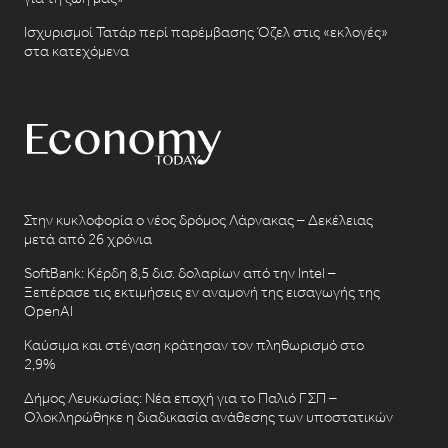
Ισχυρισμοί Τατάρ περί παρέμβασης Όζελ στις «εκλογές»
στα κατεχόμενα
Στην κυκλοφορία ο νέος δρόμος Λάρνακας – Δεκέλειας
μετά από 26 χρόνια
SoftBank: Κέρδη 8,5 δισ. δολαρίων από την Intel –
Ξεπέρασε τις εκτιμήσεις εν αναμονή της εισαγωγής της
OpenAI
Καύσιμα και στέγαση κράτησαν τον πληθωρισμό στο
2,9%
Δήμος Λευκωσίας: Νέα εποχή για το Παλιό ΓΣΠ –
Ολοκληρώθηκε η διαδικασία ανάθεσης των υποστατικών