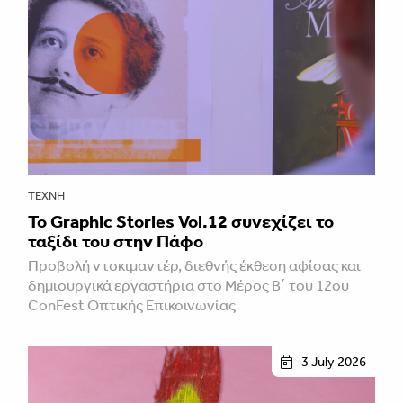
ΤΈΧΝΗ
Το Graphic Stories Vol.12 συνεχίζει το
ταξίδι του στην Πάφο
Προβολή ντοκιμαντέρ, διεθνής έκθεση αφίσας και
δημιουργικά εργαστήρια στο Μέρος Β΄ του 12ου
ConFest Οπτικής Επικοινωνίας
3 July 2026