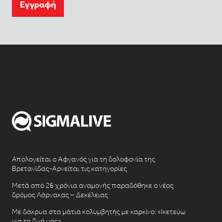
Eγγραφή
Απολογείται ο Αφγανός για τη δολοφονία της
Βρετανίδας-Αρνείται τις κατηγορίες
Μετά από 26 χρόνια αναμονής παραδόθηκε ο νέος
δρόμος Λάρνακας – Δεκέλειας
Με δάκρυα στα μάτια κολυμβητής με καρκίνο: «Ικετεύω
για τη ζωή μας»