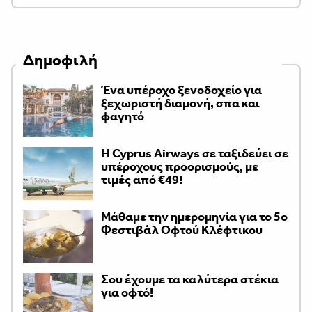
Δημοφιλή
Ένα υπέροχο ξενοδοχείο για
ξεχωριστή διαμονή, σπα και
φαγητό
H Cyprus Airways σε ταξιδεύει σε
υπέροχους προορισμούς, με
τιμές από €49!
Μάθαμε την ημερομηνία για το 5ο
Φεστιβάλ Οφτού Κλέφτικου
Σου έχουμε τα καλύτερα στέκια
για οφτό!