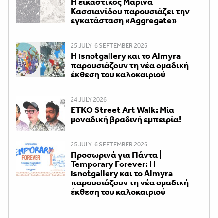
Η εικαστικός Μαρίνα
Κασσιανίδου παρουσιάζει την
εγκατάσταση «Aggregate»
25 JULY-6 SEPTEMBER 2026
Η isnotgallery και το Almyra
παρουσιάζουν τη νέα ομαδική
έκθεση του καλοκαιριού
24 JULY 2026
ETKO Street Art Walk: Μία
μοναδική βραδινή εμπειρία!
25 JULY-6 SEPTEMBER 2026
Προσωρινά για Πάντα |
Temporary Forever: Η
isnotgallery και το Almyra
παρουσιάζουν τη νέα ομαδική
έκθεση του καλοκαιριού