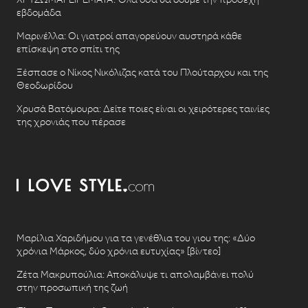
εβδομάδα
Μαρινέλλα: Οι γιατροί απαγορεύουν αυστηρά κάθε
επίσκεψη στο σπίτι της
Ξέσπασε ο Νίκος Νικόλιζας κατά του Πλούταρχου και της
Θεοδωρίδου
Χρυσά Βατόμουρα: Δείτε ποιες είναι οι χειρότερες ταινίες
της χρονιάς που πέρασε
Μαρίλια Χαριδήμου για τα γενέθλια του γιου της: «Δύο
χρόνια Μάρκος, δύο χρόνια ευτυχίας» [βίντεο]
Ζέτα Μακρυπούλια: Αποκάλυψε τι απολαμβάνει πολύ
στην προσωπική της ζωή