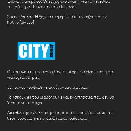
Έλενα Τσαγκρινού: Οι ευχές όλο αγάπη για τα γενέθλια
του Λάμπρου Κωνσταντάρα [εικόνα]
Σάκης Ρουβάς: Η ξεχωριστή εμπειρία που έζησε στην
Κύθνο [βίντεο]
Οι τουαλέτες των αεροπλάνων μπορεί να γίνουν ραντάρ
για τις πανδημίες
18χρονος κουφάθηκε ακούγοντας τζιτζίκια
Το «σκουλήκι του διαβόλου» είναι ένα πλάσμα που δεν θα
‘πρεπε να υπάρχει
Διευθυντής έκλεβε μετρητά από την τράπεζά του και στη
θέση τους άφηνε παιδικά χαρτονομίσματα