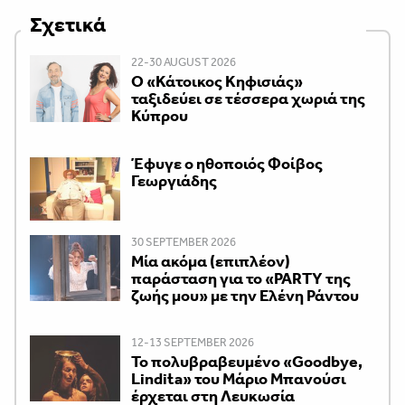
Σχετικά
22-30 AUGUST 2026
Ο «Κάτοικος Κηφισιάς»
ταξιδεύει σε τέσσερα χωριά της
Κύπρου
Έφυγε ο ηθοποιός Φοίβος
Γεωργιάδης
30 SEPTEMBER 2026
Μία ακόμα (επιπλέον)
παράσταση για το «PARTY της
ζωής μου» με την Ελένη Ράντου
12-13 SEPTEMBER 2026
Το πολυβραβευμένο «Goodbye,
Lindita» του Μάριο Μπανούσι
έρχεται στη Λευκωσία