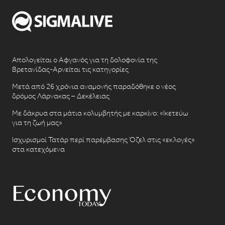
Απολογείται ο Αφγανός για τη δολοφονία της
Βρετανίδας-Αρνείται τις κατηγορίες
Μετά από 26 χρόνια αναμονής παραδόθηκε ο νέος
δρόμος Λάρνακας – Δεκέλειας
Με δάκρυα στα μάτια κολυμβητής με καρκίνο: «Ικετεύω
για τη ζωή μας»
Ισχυρισμοί Τατάρ περί παρέμβασης Όζελ στις «εκλογές»
στα κατεχόμενα