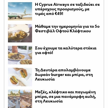
H Cyprus Airways σε ταξιδεύει σε
υπέροχους προορισμούς, με
τιμές από €49!
Μάθαμε την ημερομηνία για το 5ο
Φεστιβάλ Οφτού Κλέφτικου
Σου έχουμε τα καλύτερα στέκια
για οφτό!
Τη Δευτέρα απολαμβάνουμε
δωρεάν burger και μπίρα, στη
Λευκωσία
Μεζές, κλέφτικο και παγωμένη
μπίρα, σε μια πανέμορφη αυλή,
στη Λευκωσία