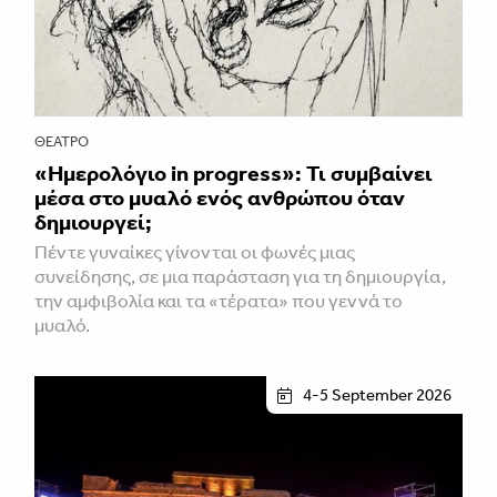
ΘΈΑΤΡΟ
«Ημερολόγιο in progress»: Τι συμβαίνει
μέσα στο μυαλό ενός ανθρώπου όταν
δημιουργεί;
Πέντε γυναίκες γίνονται οι φωνές μιας
συνείδησης, σε μια παράσταση για τη δημιουργία,
την αμφιβολία και τα «τέρατα» που γεννά το
μυαλό.
4-5 September 2026