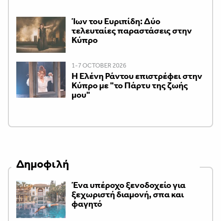
Ίων του Ευριπίδη: Δύο
τελευταίες παραστάσεις στην
Κύπρο
1-7 OCTOBER 2026
H Ελένη Ράντου επιστρέφει στην
Κύπρο με "το Πάρτυ της ζωής
μου"
Δημοφιλή
Ένα υπέροχο ξενοδοχείο για
ξεχωριστή διαμονή, σπα και
φαγητό