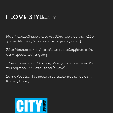
Μαρίλια Χαριδήμου για τα γενέθλια του γιου της: «Δύο
χρόνια Μάρκος, δύο χρόνια ευτυχίας» [βίντεο]
Ζέτα Μακρυπούλια: Αποκάλυψε τι απολαμβάνει πολύ
στην προσωπική της ζωή
Έλενα Τσαγκρινού: Οι ευχές όλο αγάπη για τα γενέθλια
του Λάμπρου Κωνσταντάρα [εικόνα]
Σάκης Ρουβάς: Η ξεχωριστή εμπειρία που έζησε στην
Κύθνο [βίντεο]