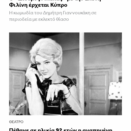
Φιλίνη έρχεται Κύπρο
Η κωμωδία του Δημήτρη Γιαννουκάκη σε
περιοδεία με εκλεκτό θίασο
ΘΈΑΤΡΟ
Πέθανε σε ηλικία 92 ετών η αγαπημένη