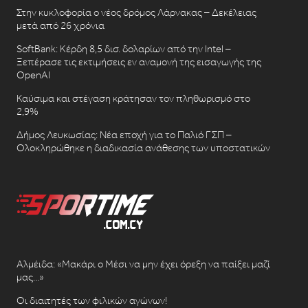
Στην κυκλοφορία ο νέος δρόμος Λάρνακας – Δεκέλειας
μετά από 26 χρόνια
SoftBank: Κέρδη 8,5 δισ. δολαρίων από την Intel –
Ξεπέρασε τις εκτιμήσεις εν αναμονή της εισαγωγής της
OpenAI
Καύσιμα και στέγαση κράτησαν τον πληθωρισμό στο
2,9%
Δήμος Λευκωσίας: Νέα εποχή για το Παλιό ΓΣΠ –
Ολοκληρώθηκε η διαδικασία ανάθεσης των υποστατικών
Αλμέιδα: «Μακάρι ο Μέσι να μην έχει όρεξη να παίξει μαζί
μας…»
Οι διαιτητές των φιλικών αγώνων!