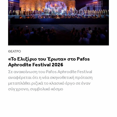
ΘΈΑΤΡΟ
«Το Ελιξίριο του Έρωτα» στο Pafos
Aphrodite Festival 2026
Σε ανακοίνωση του Pafos Aphrodite Festival
αναφέρεται ότι η νέα σκηνοθετική πρόταση
μεταπλάθει ριζικά το κλασικό έργο σε έναν
σύγχρονο, συμβολικό κόσμο