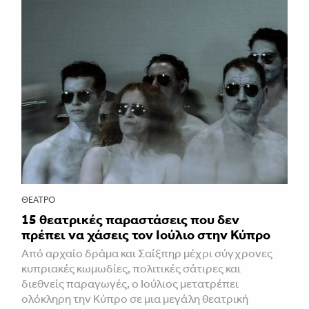
ΘΈΑΤΡΟ
15 θεατρικές παραστάσεις που δεν
πρέπει να χάσεις τον Ιούλιο στην Κύπρο
Από αρχαίο δράμα και Σαίξπηρ μέχρι σύγχρονες
κυπριακές κωμωδίες, πολιτικές σάτιρες και
διεθνείς παραγωγές, ο Ιούλιος μετατρέπει
ολόκληρη την Κύπρο σε μια μεγάλη θεατρική