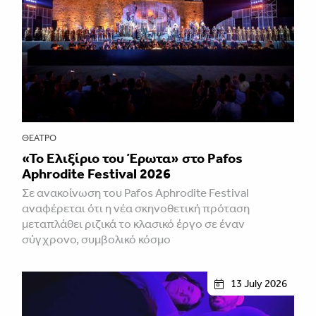
ΘΈΑΤΡΟ
«Το Ελιξίριο του Έρωτα» στο Pafos
Aphrodite Festival 2026
Σε ανακοίνωση του Pafos Aphrodite Festival
αναφέρεται ότι η νέα σκηνοθετική πρόταση
μεταπλάθει ριζικά το κλασικό έργο σε έναν
σύγχρονο, συμβολικό κόσμο
13 July 2026