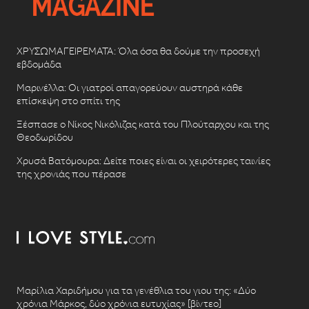
ΧΡΥΣΩΜΑΓΕΙΡΕΜΑΤΑ: Όλα όσα θα δούμε την προσεχή
εβδομάδα
Μαρινέλλα: Οι γιατροί απαγορεύουν αυστηρά κάθε
επίσκεψη στο σπίτι της
Ξέσπασε ο Νίκος Νικόλιζας κατά του Πλούταρχου και της
Θεοδωρίδου
Χρυσά Βατόμουρα: Δείτε ποιες είναι οι χειρότερες ταινίες
της χρονιάς που πέρασε
Μαρίλια Χαριδήμου για τα γενέθλια του γιου της: «Δύο
χρόνια Μάρκος, δύο χρόνια ευτυχίας» [βίντεο]