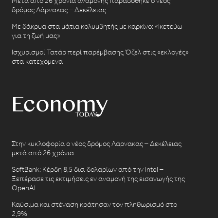
Μετά από 26 χρόνια αναμονής παραδόθηκε ο νέος
δρόμος Λάρνακας – Δεκέλειας
Με δάκρυα στα μάτια κολυμβητής με καρκίνο: «Ικετεύω
για τη ζωή μας»
Ισχυρισμοί Τατάρ περί παρέμβασης Όζελ στις «εκλογές»
στα κατεχόμενα
Στην κυκλοφορία ο νέος δρόμος Λάρνακας – Δεκέλειας
μετά από 26 χρόνια
SoftBank: Κέρδη 8,5 δισ. δολαρίων από την Intel –
Ξεπέρασε τις εκτιμήσεις εν αναμονή της εισαγωγής της
OpenAI
Καύσιμα και στέγαση κράτησαν τον πληθωρισμό στο
2,9%