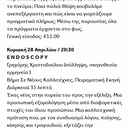
το πνεύμα; Ποια παλιά θλίψη κουβαλάμε
ανεπεξέργαστη και πώς είναι να γιορτάζουμε
πραγματικά πλήρως; Μέσω της παρουσίας όλα
τα πράγματα έρχονται στο φως.
Γενική είσοδος: €12.00
Κυριακή 28 Απριλίου / 20:30
E
N
D
O
S
C
O
P
Y
Γρηγόρης Χριστοδούλου (σύλληψη, σκηνοθεσία
ερμηνεία )
Βήμα Σε Νέους Καλλιτέχνες, Πειραματική Σκηνή
Διάρκεια
:
35 λεπτά
Ένας νέος στην πορεία του προς την εξέλιξη. Μια
προσωπική εξομολόγηση μέσα από διαφορετικές
πτυχές του ίδιου προσώπου. Μια καλλιτεχνική
πρόταση που, με τον συνδυασμό λόγου, ποίησης,
κίνησης και τραγουδιού, εξετάζει την