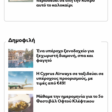
περιοδεύει σε όλη την Κύπρο
αυτό το καλοκαίρι
Δημοφιλή
Ένα υπέροχο ξενοδοχείο για
ξεχωριστή διαμονή, σπα και
φαγητό
H Cyprus Airways σε ταξιδεύει σε
υπέροχους προορισμούς, με
τιμές από €49!
Μάθαμε την ημερομηνία για το 5ο
Φεστιβάλ Οφτού Κλέφτικου