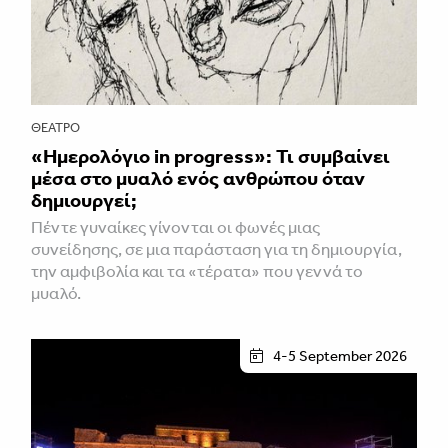
ΘΈΑΤΡΟ
«Ημερολόγιο in progress»: Τι συμβαίνει
μέσα στο μυαλό ενός ανθρώπου όταν
δημιουργεί;
Πέντε γυναίκες γίνονται οι φωνές μιας
συνείδησης, σε μια παράσταση για τη δημιουργία,
την αμφιβολία και τα «τέρατα» που γεννά το
μυαλό.
4-5 September 2026