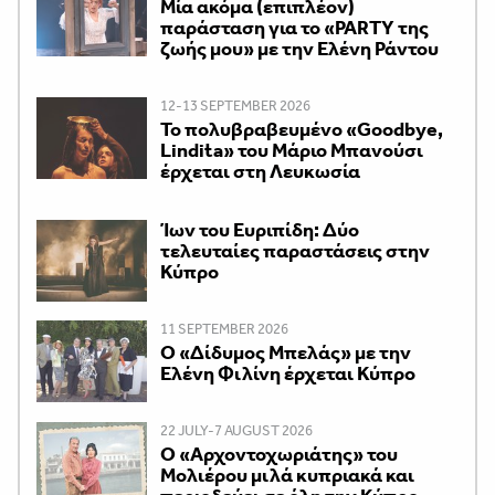
Μία ακόμα (επιπλέον)
παράσταση για το «PARTY της
ζωής μου» με την Ελένη Ράντου
12-13 SEPTEMBER 2026
Το πολυβραβευμένο «Goodbye,
Lindita» του Μάριο Μπανούσι
έρχεται στη Λευκωσία
Ίων του Ευριπίδη: Δύο
τελευταίες παραστάσεις στην
Κύπρο
11 SEPTEMBER 2026
Ο «Δίδυμος Μπελάς» με την
Ελένη Φιλίνη έρχεται Κύπρο
22 JULY-7 AUGUST 2026
Ο «Αρχοντοχωριάτης» του
Μολιέρου μιλά κυπριακά και