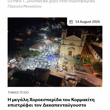
DJ Paris T., μουσική και χορό στην ατμοσφαιρική
Πλατεία Μουσείου
14 August 2026
THINGS TO DO
Η μεγάλη Χοροεσπερίδα του Κορμακίτη
επιστρέφει τον Δεκαπενταύγουστο