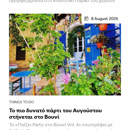
όμορφη βραδιά στο Κοινοτικό Πάρκο του χωριού
8 August 2026
THINGS TO DO
Το πιο δυνατό πάρτι του Αυγούστου
στήνεται στο Βουνί
Το «Παίζει Party στο Βουνί Vol. 4» επιστρέφει με