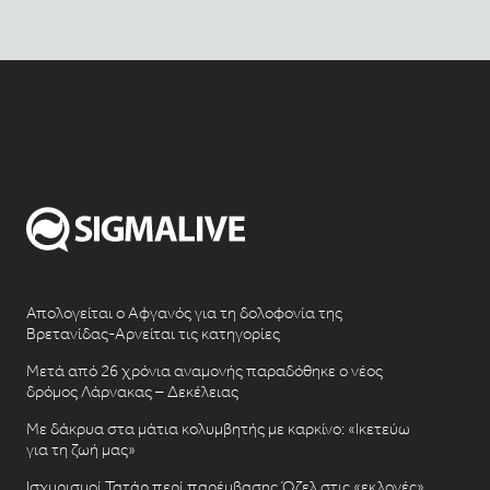
Απολογείται ο Αφγανός για τη δολοφονία της
Βρετανίδας-Αρνείται τις κατηγορίες
Μετά από 26 χρόνια αναμονής παραδόθηκε ο νέος
δρόμος Λάρνακας – Δεκέλειας
Με δάκρυα στα μάτια κολυμβητής με καρκίνο: «Ικετεύω
για τη ζωή μας»
Ισχυρισμοί Τατάρ περί παρέμβασης Όζελ στις «εκλογές»