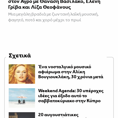
στον Αγρό με Θανάση Βασιλάκο, Ελένη
Γρίβα και Λίζα Θεοφάνους
Μια μεγάλη βραδιά με ζωντανή λαϊκή μουσική,
φαγητό, ποτό και χορό μέχρι το πρωί
Σχετικά
Ένα νοσταλγικό μουσικό
αφιέρωμα στην Αλίκη
Βουγιουκλάκη, 30 χρόνια μετά
Weekend Agenda: 30 υπέροχες
ιδέες για έξοδο αυτό το
σαββατοκύριακο στην Κύπρο
20 αυγουστιάτικες