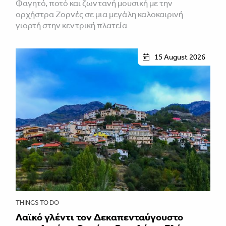
Φαγητό, ποτό και ζωντανή μουσική με την
ορχήστρα Ζορνές σε μια μεγάλη καλοκαιρινή
γιορτή στην κεντρική πλατεία
15 August 2026
THINGS TO DO
Λαϊκό γλέντι τον Δεκαπενταύγουστο