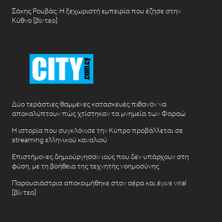
Σάκης Ρουβάς: Η ξεχωριστή εμπειρία που έζησε στην
Κύθνο [βίντεο]
Δύο τεράστιες θαμμένες κατασκευές πιθανόν να
αποκαλύπτουν πώς χτίστηκαν τα μνημεία των Φαραώ
Η ιστορία που συγκλόνισε την Κύπρο προβάλλεται σε
streaming ελληνικού καναλιού
Επιστήμονες δημιούργησαν ιούς που δεν υπάρχουν στη
φύση, με τη βοήθεια της τεχνητής νοημοσύνης
Παρουσιάστρια αποκοιμήθηκε στον αέρα και έγινε viral
[βίντεο]