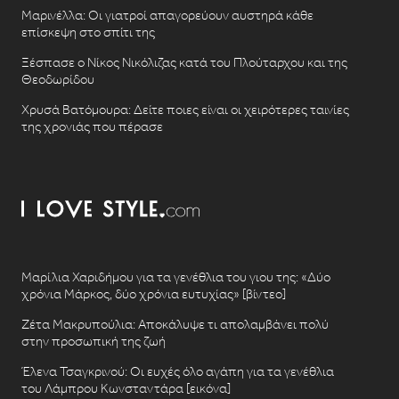
Μαρινέλλα: Οι γιατροί απαγορεύουν αυστηρά κάθε
επίσκεψη στο σπίτι της
Ξέσπασε ο Νίκος Νικόλιζας κατά του Πλούταρχου και της
Θεοδωρίδου
Χρυσά Βατόμουρα: Δείτε ποιες είναι οι χειρότερες ταινίες
της χρονιάς που πέρασε
Μαρίλια Χαριδήμου για τα γενέθλια του γιου της: «Δύο
χρόνια Μάρκος, δύο χρόνια ευτυχίας» [βίντεο]
Ζέτα Μακρυπούλια: Αποκάλυψε τι απολαμβάνει πολύ
στην προσωπική της ζωή
Έλενα Τσαγκρινού: Οι ευχές όλο αγάπη για τα γενέθλια
του Λάμπρου Κωνσταντάρα [εικόνα]