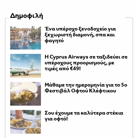
Δημοφιλή
Ένα υπέροχο ξενοδοχείο για
ξεχωριστή διαμονή, σπα και
φαγητό
H Cyprus Airways σε ταξιδεύει σε
υπέροχους προορισμούς, με
τιμές από €49!
Μάθαμε την ημερομηνία για το 5ο
Φεστιβάλ Οφτού Κλέφτικου
Σου έχουμε τα καλύτερα στέκια
για οφτό!