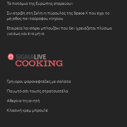
Τα ποτάμια της Ευρώπης στερεύουν
Συνετρίβη στη Σελήνη πύραυλος της Space X που έχει το
μέγεθος πενταόροφου κτηρίου
Εταιρεία λανσάρει μπλουζάκι που δεν χρειάζεται πλύσιμο
για έως και ένα μήνα
Γρήγοροι ψαροκεφτέδες με σαλάτα
Παγωτό σάντουιτς στρατσιατέλα
Αθερίνα τηγανητή
Κλασική κρεμ μπρουλέ