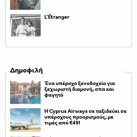
L’Étranger
Δημοφιλή
Ένα υπέροχο ξενοδοχείο για
ξεχωριστή διαμονή, σπα και
φαγητό
H Cyprus Airways σε ταξιδεύει σε
υπέροχους προορισμούς, με
τιμές από €49!