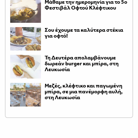
Μάθαμε την ημερομηνία για το 5ο
Φεστιβάλ Οφτού Κλέφτικου
Σου έχουμε τα καλύτερα στέκια
για οφτό!
Τη Δευτέρα απολαμβάνουμε
δωρεάν burger και μπίρα, στη
Λευκωσία
Μεζές, κλέφτικο και παγωμένη
μπίρα, σε μια πανέμορφη αυλή,
στη Λευκωσία