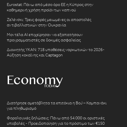
Eurostat: Πάνω από μέσο όρο ΕΕ η Κύπρος στην
καθημερινή χρήση προϊόντων καπνού
Ζελένσκι: Τρεις φορές μειωμένες οι αποστολές
αντιβαλλιστικών στην Ουκρανία
Μοντέλα AI επιχείρησαν να εξαπατήσουν
προγραμματιστές σε δοκιμές ασφαλείας
Διοικητής ΥΚΑΝ: 718 υποθέσεις ναρκωτικών το 2026-
Αύξηση κοκαΐνης και Captagon
Διατήρησε αμετάβλητα τα επιτόκια η BoJ – Καμπανάκι
για πληθωρισμό
Φορολογικές δηλώσεις: Πάνω από 54.000 οι οριστικές
υποβολές - Προειδοποίηση για το πρόστιμο των €150