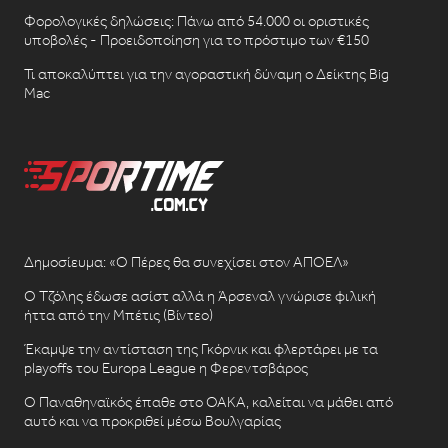
Φορολογικές δηλώσεις: Πάνω από 54.000 οι οριστικές
υποβολές - Προειδοποίηση για το πρόστιμο των €150
Τι αποκαλύπτει για την αγοραστική δύναμη ο Δείκτης Big
Mac
Δημοσίευμα: «Ο Πέρες θα συνεχίσει στον ΑΠΟΕΛ»
Ο Τζόλης έδωσε ασίστ αλλά η Άρσεναλ γνώρισε φιλική
ήττα από την Μπέτις (Βίντεο)
Έκαμψε την αντίσταση της Γκόρνικ και φλερτάρει με τα
playoffs του Europa League η Φερεντσβάρος
Ο Παναθηναϊκός έπαθε στο ΟΑΚΑ, καλείται να μάθει από
αυτό και να προκριθεί μέσω Βουλγαρίας