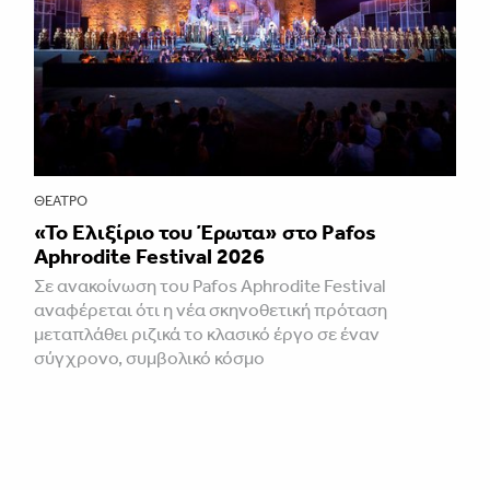
ΘΈΑΤΡΟ
«Το Ελιξίριο του Έρωτα» στο Pafos
Aphrodite Festival 2026
Σε ανακοίνωση του Pafos Aphrodite Festival
αναφέρεται ότι η νέα σκηνοθετική πρόταση
μεταπλάθει ριζικά το κλασικό έργο σε έναν
σύγχρονο, συμβολικό κόσμο