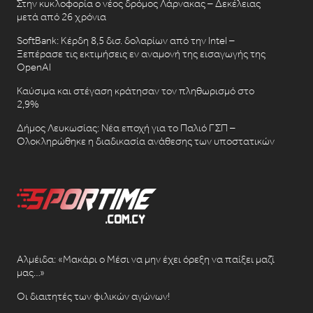
Στην κυκλοφορία ο νέος δρόμος Λάρνακας – Δεκέλειας
μετά από 26 χρόνια
SoftBank: Κέρδη 8,5 δισ. δολαρίων από την Intel –
Ξεπέρασε τις εκτιμήσεις εν αναμονή της εισαγωγής της
OpenAI
Καύσιμα και στέγαση κράτησαν τον πληθωρισμό στο
2,9%
Δήμος Λευκωσίας: Νέα εποχή για το Παλιό ΓΣΠ –
Ολοκληρώθηκε η διαδικασία ανάθεσης των υποστατικών
Αλμέιδα: «Μακάρι ο Μέσι να μην έχει όρεξη να παίξει μαζί
μας…»
Οι διαιτητές των φιλικών αγώνων!