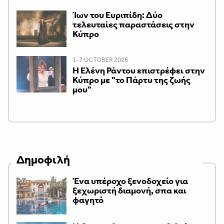
Ίων του Ευριπίδη: Δύο
τελευταίες παραστάσεις στην
Κύπρο
1-7 OCTOBER 2026
H Ελένη Ράντου επιστρέφει στην
Κύπρο με "το Πάρτυ της ζωής
μου"
Δημοφιλή
Ένα υπέροχο ξενοδοχείο για
ξεχωριστή διαμονή, σπα και
φαγητό