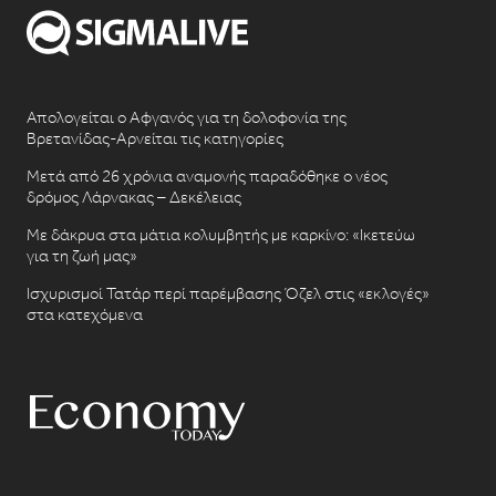
Απολογείται ο Αφγανός για τη δολοφονία της
Βρετανίδας-Αρνείται τις κατηγορίες
Μετά από 26 χρόνια αναμονής παραδόθηκε ο νέος
δρόμος Λάρνακας – Δεκέλειας
Με δάκρυα στα μάτια κολυμβητής με καρκίνο: «Ικετεύω
για τη ζωή μας»
Ισχυρισμοί Τατάρ περί παρέμβασης Όζελ στις «εκλογές»
στα κατεχόμενα