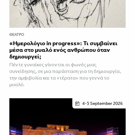
ΘΈΑΤΡΟ
«Ημερολόγιο in progress»: Τι συμβαίνει
μέσα στο μυαλό ενός ανθρώπου όταν
δημιουργεί;
Πέντε γυναίκες γίνονται οι φωνές μιας
συνείδησης, σε μια παράσταση για τη δημιουργία,
την αμφιβολία και τα «τέρατα» που γεννά το
μυαλό.
4-5 September 2026