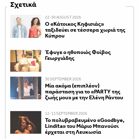
Σχετικά
22-30 AUGUST 2026
Ο «Κάτοικος Κηφισιάς»
ταξιδεύει σε τέσσερα χωριά της
Κύπρου
Έφυγε ο ηθοποιός Φοίβος
Γεωργιάδης
30 SEPTEMBER 2026
Μία ακόμα (επιπλέον)
παράσταση για το «PARTY της
ζωής μου» με την Ελένη Ράντου
12-13 SEPTEMBER 2026
Το πολυβραβευμένο «Goodbye,
Lindita» του Μάριο Μπανούσι
έρχεται στη Λευκωσία