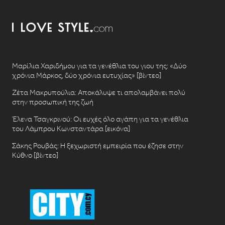
Μαρίλια Χαριδήμου για τα γενέθλια του γιου της: «Δύο
χρόνια Μάρκος, δύο χρόνια ευτυχίας» [βίντεο]
Ζέτα Μακρυπούλια: Αποκάλυψε τι απολαμβάνει πολύ
στην προσωπική της ζωή
Έλενα Τσαγκρινού: Οι ευχές όλο αγάπη για τα γενέθλια
του Λάμπρου Κωνσταντάρα [εικόνα]
Σάκης Ρουβάς: Η ξεχωριστή εμπειρία που έζησε στην
Κύθνο [βίντεο]