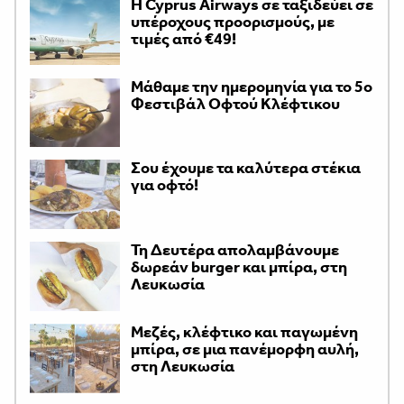
H Cyprus Airways σε ταξιδεύει σε
υπέροχους προορισμούς, με
τιμές από €49!
Μάθαμε την ημερομηνία για το 5ο
Φεστιβάλ Οφτού Κλέφτικου
Σου έχουμε τα καλύτερα στέκια
για οφτό!
Τη Δευτέρα απολαμβάνουμε
δωρεάν burger και μπίρα, στη
Λευκωσία
Μεζές, κλέφτικο και παγωμένη
μπίρα, σε μια πανέμορφη αυλή,
στη Λευκωσία