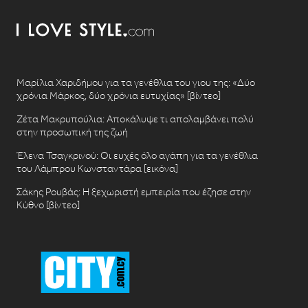
Μαρίλια Χαριδήμου για τα γενέθλια του γιου της: «Δύο
χρόνια Μάρκος, δύο χρόνια ευτυχίας» [βίντεο]
Ζέτα Μακρυπούλια: Αποκάλυψε τι απολαμβάνει πολύ
στην προσωπική της ζωή
Έλενα Τσαγκρινού: Οι ευχές όλο αγάπη για τα γενέθλια
του Λάμπρου Κωνσταντάρα [εικόνα]
Σάκης Ρουβάς: Η ξεχωριστή εμπειρία που έζησε στην
Κύθνο [βίντεο]