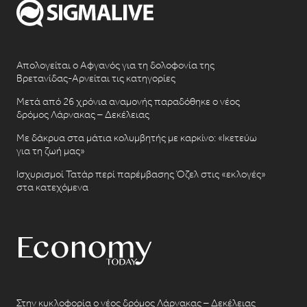
Απολογείται ο Αφγανός για τη δολοφονία της
Βρετανίδας-Αρνείται τις κατηγορίες
Μετά από 26 χρόνια αναμονής παραδόθηκε ο νέος
δρόμος Λάρνακας – Δεκέλειας
Με δάκρυα στα μάτια κολυμβητής με καρκίνο: «Ικετεύω
για τη ζωή μας»
Ισχυρισμοί Τατάρ περί παρέμβασης Όζελ στις «εκλογές»
στα κατεχόμενα
Στην κυκλοφορία ο νέος δρόμος Λάρνακας – Δεκέλειας