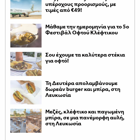
υπέροχους προορισμούς, με
τιμές από €49!
Μάθαμε την ημερομηνία για το 5ο
Φεστιβάλ Οφτού Κλέφτικου
Σου έχουμε τα καλύτερα στέκια
για οφτό!
Τη Δευτέρα απολαμβάνουμε
δωρεάν burger και μπίρα, στη
Λευκωσία
Μεζές, κλέφτικο και παγωμένη
μπίρα, σε μια πανέμορφη αυλή,
στη Λευκωσία