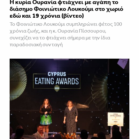
Η κυρία Ουρανία φτιάχνει με αγάπη το
διάσημο Φοινιώτικο Λουκούμι στο χωριό
εδώ και 19 χρόνια (βίντεο)
Το Φοινιώτικο Λουκούμι συμπληρώνει φέτος 100
χρόνια ζωής, και η κ. Ουρανία Πίσσουρου,
συνεχίζει να το φτιάχνει σήμερα με την ίδια
παραδοσιακή συνταγή