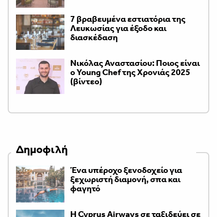
7 βραβευμένα εστιατόρια της
Λευκωσίας για έξοδο και
διασκέδαση
Νικόλας Αναστασίου: Ποιος είναι
ο Young Chef της Χρονιάς 2025
(βίντεο)
Δημοφιλή
Ένα υπέροχο ξενοδοχείο για
ξεχωριστή διαμονή, σπα και
φαγητό
H Cyprus Airways σε ταξιδεύει σε