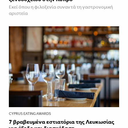
Εκεί όπου η φιλοξενία συναντά τη γαστρονομική
αριστεία
CYPRUS EATING AWARDS
7 βραβευμένα εστιατόρια της Λευκωσίας
για έξοδο και διασκέδαση