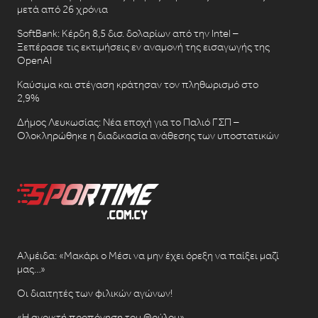
μετά από 26 χρόνια
SoftBank: Κέρδη 8,5 δισ. δολαρίων από την Intel –
Ξεπέρασε τις εκτιμήσεις εν αναμονή της εισαγωγής της
OpenAI
Καύσιμα και στέγαση κράτησαν τον πληθωρισμό στο
2,9%
Δήμος Λευκωσίας: Νέα εποχή για το Παλιό ΓΣΠ –
Ολοκληρώθηκε η διαδικασία ανάθεσης των υποστατικών
Αλμέιδα: «Μακάρι ο Μέσι να μην έχει όρεξη να παίξει μαζί
μας…»
Οι διαιτητές των φιλικών αγώνων!
«Η ανοικτή προπόνηση του Θρύλου»