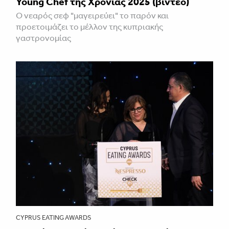
Young Chef της Χρονιάς 2025 (βίντεο)
Ο νεαρός σεφ "μαγειρεύει" το παρόν και
προετοιμάζει το μέλλον της κυπριακής
γαστρονομίας
CYPRUS EATING AWARDS